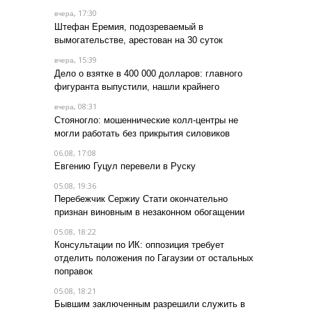
, 17:30
вчера
Штефан Еремия, подозреваемый в
вымогательстве, арестован на 30 суток
, 15:39
вчера
Дело о взятке в 400 000 долларов: главного
фигуранта выпустили, нашли крайнего
, 08:31
вчера
Стояногло: мошеннические колл-центры не
могли работать без прикрытия силовиков
06.08, 17:08
Евгению Гуцул перевели в Руску
05.08, 19:36
Перебежчик Сержиу Стати окончательно
признан виновным в незаконном обогащении
05.08, 18:22
Консультации по ИК: оппозиция требует
отделить положения по Гагаузии от остальных
поправок
05.08, 18:21
Бывшим заключенным разрешили служить в