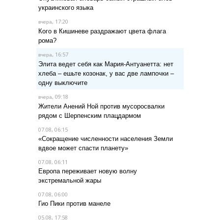
украинского языка
, 17:20
вчера
Кого в Кишиневе раздражают цвета флага
рома?
, 16:57
вчера
Элита ведет себя как Мария-Антуанетта: нет
хлеба – ешьте козонак, у вас две лампочки –
одну выключите
, 09:18
вчера
Жители Анений Ной против мусоросвалки
рядом с Шерпенским плацдармом
07.08, 06:15
«Сокращение численности населения Земли
вдвое может спасти планету»
07.08, 06:11
Европа переживает новую волну
экстремальной жары
07.08, 06:00
Гио Пики против манеле
05.08, 17:58