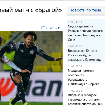
вый матч с «Брагой»
Новости по теме
11.09, 11:14
Спустя десять лет
0
6244
Россию лишили первого
места на Олимпиаде в
Сочи
14.07, 13:09
Впервые за 40 лет в
России не будут
показывать Олимпиаду
11.07, 09:28
Молдова поможет
обеспечить
безопасность
Олимпиады в Париже
11.07, 08:32
Впервые в Молдове
утверждена стратегия
развития спорта до 2030