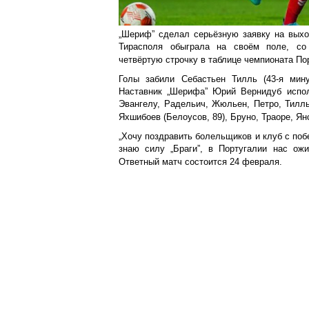
„Шериф” сделал серьёзную заявку на выхо
Тирасполя обыграла на своём поле, со 
четвёртую строчку в таблице чемпионата По
Голы забили Себастьен Тилль (43-я мину
Наставник „Шерифа” Юрий Вернидуб испол
Эвангелу, Радельич, Жюльен, Петро, Тилль 
Яхшибоев (Белоусов, 89), Бруно, Траоре, Янс
„Хочу поздравить болельщиков и клуб с поб
знаю силу „Браги”, в Португалии нас ожи
Ответный матч состоится 24 февраля.