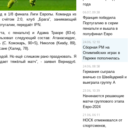
года
06.07, 09:38
д в 1/8 финала Лиги Европы. Команда из
Франция победила
счётом 2:0, клуб „Брага”, занимающий
Португалию в серии
ртугалии, передаёт IPN.
пенальти и вышла в
та, с пенальти) и Адама Траоре (83-я).
полуфинал Евро
ьзовал следующий состав: Атанасиадис,
24.06, 12:10
(С. Кожокарь, 90+5), Николов (Киабу, 89),
Сборная РМ на
ане (Халид, 78).
Олимпийских играх в
едой. Но ещё слишком рано праздновать. Я
Париже пополнилась
дает тяжёлый матч”, - заявил Вернидуб.
24.06, 08:58
Германия сыграла
вничью со Швейцарией и
выиграла группу A
23.06, 10:39
Начинаются решающие
матчи группового этапа
Евро-2024
21.06, 06:11
НОСК отмежевался от
спортсменов,