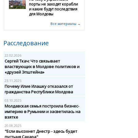
порты не заходят корабли
и какие будут последствия
для Молдовы
Все материалы →
Расследование
22.02.2026
Сергей Ткач: Что связывает
властвующих в Молдове политиков и
«друзей Эпштейна»
23.11.2025
Почему Илие Илашку отказался от
гражданства Республики Молдова
03.10.2025
Молдавская семья построила бизнес-
империю в Румынии и засветилась на
взятке
20.08.2025
"Если высохнет Днестр - здесь будет
пустыня Сахара"