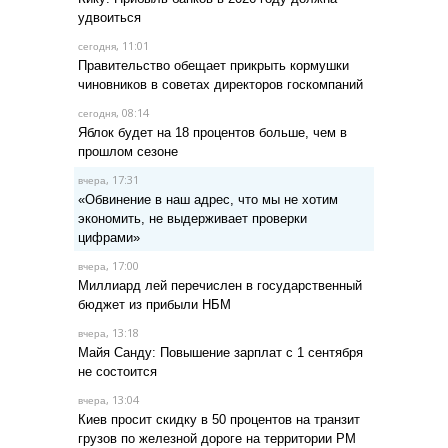
удвоиться
, 11:01
сегодня
Правительство обещает прикрыть кормушки
чиновников в советах директоров госкомпаний
, 08:14
сегодня
Яблок будет на 18 процентов больше, чем в
прошлом сезоне
, 17:31
вчера
«Обвинение в наш адрес, что мы не хотим
экономить, не выдерживает проверки
цифрами»
, 17:00
вчера
Миллиард лей перечислен в государственный
бюджет из прибыли НБМ
, 13:18
вчера
Майя Санду: Повышение зарплат с 1 сентября
не состоится
, 13:04
вчера
Киев просит скидку в 50 процентов на транзит
грузов по железной дороге на территории РМ