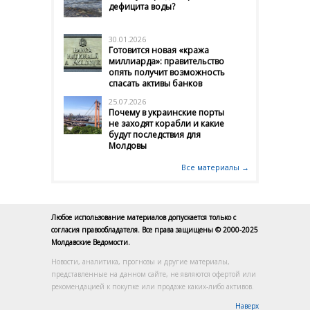
дефицита воды?
30.01.2026
Готовится новая «кража
миллиарда»: правительство
опять получит возможность
спасать активы банков
25.07.2026
Почему в украинские порты
не заходят корабли и какие
будут последствия для
Молдовы
Все материалы →
Любое использование материалов допускается только с
согласия правообладателя. Все права защищены © 2000-2025
Молдавские Ведомости.
Новости, аналитика, прогнозы и другие материалы,
представленные на данном сайте, не являются офертой или
рекомендацией к покупке или продаже каких-либо активов.
Наверх