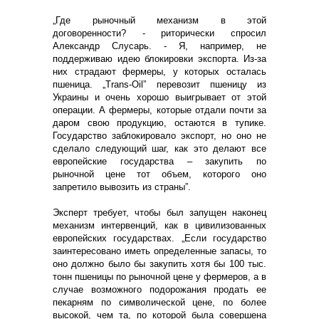
„Где рыночный механизм в этой
договоренности? - риторически спросил
Александр Слусарь. - Я, например, не
поддерживаю идею блокировки экспорта. Из-за
них страдают фермеры, у которых осталась
пшеница. „Trans-Oil” перевозит пшеницу из
Украины и очень хорошо выигрывает от этой
операции. А фермеры, которые отдали почти за
даром свою продукцию, остаются в тупике.
Государство заблокировало экспорт, но оно не
сделало следующий шаг, как это делают все
европейские государства – закупить по
рыночной цене тот объем, которого оно
запретило вывозить из страны”.
Эксперт требует, чтобы был запущен наконец
механизм интервенций, как в цивилизованных
европейских государствах. „Если государство
заинтересовано иметь определенные запасы, то
оно должно было бы закупить хотя бы 100 тыс.
тонн пшеницы по рыночной цене у фермеров, а в
случае возможного подорожания продать ее
пекарням по символической цене, по более
высокой, чем та, по которой была совершена