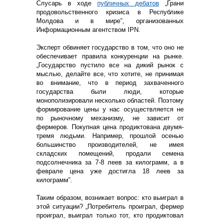
Слусарь в ходе
публичных дебатов
„Грани
продовольственного кризиса в Республике
Молдова и в мире”, организованных
Информационным агентством IPN.
Эксперт обвиняет государство в том, что оно не
обеспечивает правила конкуренции на рынке.
„Государство пустило все на дикий рынок с
мыслью, делайте все, что хотите, не принимая
во внимание, что в период захваченного
государства были люди, которые
монополизировали несколько областей. Поэтому
формирование цены у нас осуществляется не
по рыночному механизму, не зависит от
фермеров. Покупная цена продиктована двумя-
тремя людьми. Например, прошлой осенью
большинство производителей, не имея
складских помещений, продали семена
подсолнечника за 7-8 леев за килограмм, а в
феврале цена уже достигла 18 леев за
килограмм”.
Таким образом, возникает вопрос: кто выиграл в
этой ситуации? „Потребитель проиграл, фермер
проиграл, выиграл только тот, кто продиктовал