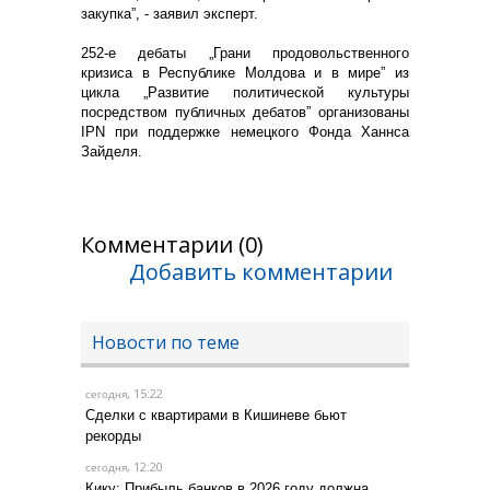
закупка”, - заявил эксперт.
252-е дебаты „Грани продовольственного
кризиса в Республике Молдова и в мире” из
цикла „Развитие политической культуры
посредством публичных дебатов” организованы
IPN при поддержке немецкого Фонда Ханнса
Зайделя.
Комментарии (0)
Добавить комментарии
Новости по теме
, 15:22
сегодня
Сделки с квартирами в Кишиневе бьют
рекорды
, 12:20
сегодня
Кику: Прибыль банков в 2026 году должна