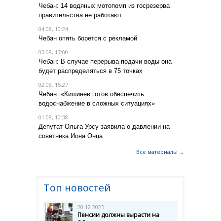
Чебан: 14 водяных мотопомп из госрезерва
правительства не работают
04.08, 10:24
Чебан опять борется с рекламой
03.08, 17:00
Чебан: В случае перерыва подачи воды она
будет распределяться в 75 точках
02.08, 15:27
Чебан: «Кишинев готов обеспечить
водоснабжение в сложных ситуациях»
01.08, 10:38
Депутат Ольга Урсу заявила о давлении на
советника Иона Онца
Все материалы →
Топ новостей
20.12.2025
Пенсии должны вырасти на