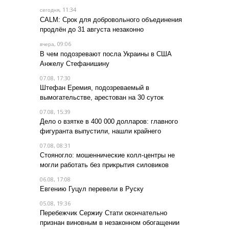
, 11:34
сегодня
CALM: Срок для добровольного объединения
продлён до 31 августа незаконно
, 09:06
вчера
В чем подозревают посла Украины в США
Анжелу Стефанишину
07.08, 17:30
Штефан Еремия, подозреваемый в
вымогательстве, арестован на 30 суток
07.08, 15:39
Дело о взятке в 400 000 долларов: главного
фигуранта выпустили, нашли крайнего
07.08, 08:31
Стояногло: мошеннические колл-центры не
могли работать без прикрытия силовиков
06.08, 17:08
Евгению Гуцул перевели в Руску
05.08, 19:36
Перебежчик Сержиу Стати окончательно
признан виновным в незаконном обогащении