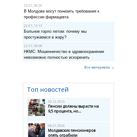
23.07, 08:20
В Молдове могут понизить требования к
профессии фармацевта
22.07, 13:13
Больное горло летом: почему мы
простужаемся в жару?
22.07, 08:08
НКМС: Мошенничество в здравоохранении
невозможно полностью искоренить
Все материалы →
Топ новостей
20.12.2025
Пенсии должны вырасти на
9,5 процента, но...
08.01.2026
Молдавских пенсионеров
опять ограбили