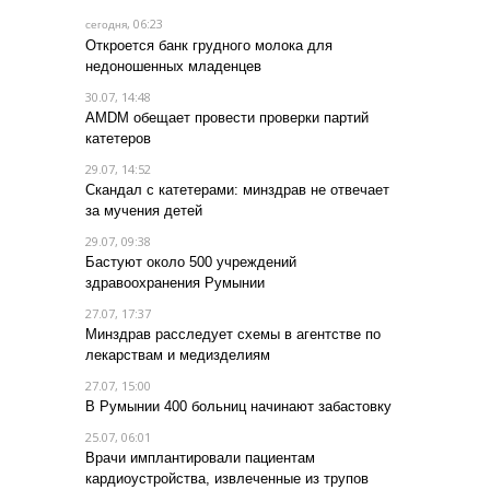
, 06:23
сегодня
Откроется банк грудного молока для
недоношенных младенцев
30.07, 14:48
AMDM обещает провести проверки партий
катетеров
29.07, 14:52
Скандал с катетерами: минздрав не отвечает
за мучения детей
29.07, 09:38
Бастуют около 500 учреждений
здравоохранения Румынии
27.07, 17:37
Минздрав расследует схемы в агентстве по
лекарствам и медизделиям
27.07, 15:00
В Румынии 400 больниц начинают забастовку
25.07, 06:01
Врачи имплантировали пациентам
кардиоустройства, извлеченные из трупов