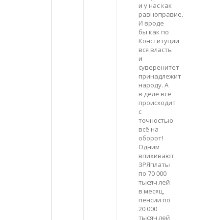
и у нас как
равноправие.
И вроде
бы как по
Конституции
вся власть
и
суверенитет
принадлежит
народу. А
в деле всё
происходит
с
точностью
всё на
оборот!
Одним
впихивают
ЗРЯплаты
по 70 000
тысяч лей
в месяц,
пенсии по
20 000
тысяч лей