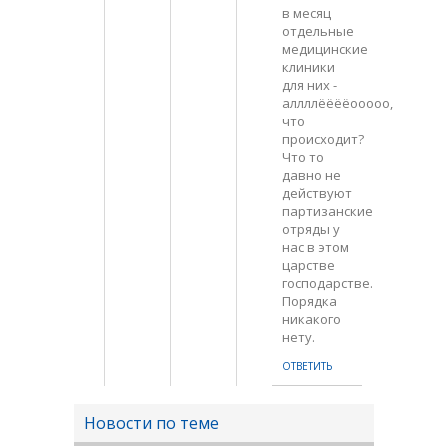
в месяц
отдельные
медицинские
клиники
для них -
аллллёёёёооооо,
что
происходит?
Что то
давно не
действуют
партизанские
отряды у
нас в этом
царстве
господарстве.
Порядка
никакого
нету.
ОТВЕТИТЬ
Новости по теме