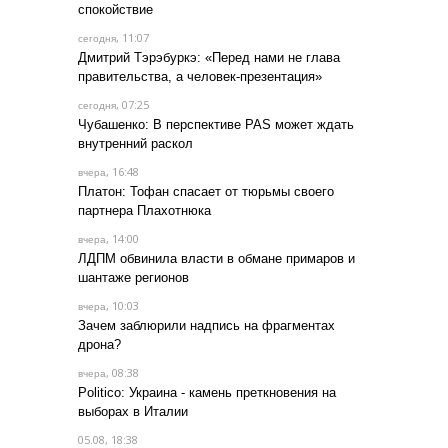
спокойствие
, 11:07
сегодня
Дмитрий Тэрэбуркэ: «Перед нами не глава
правительства, а человек-презентация»
, 07:25
сегодня
Чубашенко: В перспективе PAS может ждать
внутренний раскол
, 16:48
вчера
Платон: Тофан спасает от тюрьмы своего
партнера Плахотнюка
, 14:00
вчера
ЛДПМ обвинила власти в обмане примаров и
шантаже регионов
, 10:03
вчера
Зачем заблюрили надпись на фрагментах
дрона?
, 08:38
вчера
Politico: Украина - камень преткновения на
выборах в Италии
05.08, 18:38