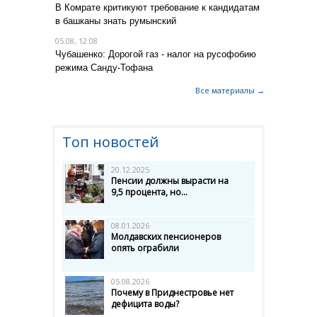
В Комрате критикуют требование к кандидатам
в башканы знать румынский
05.08, 12:08
Чубашенко: Дорогой газ - налог на русофобию
режима Санду-Тофана
Все материалы →
Топ новостей
20.12.2025
Пенсии должны вырасти на
9,5 процента, но...
08.01.2026
Молдавских пенсионеров
опять ограбили
05.08.2026
Почему в Приднестровье нет
дефицита воды?