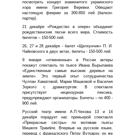
посмотреть концерт знаменитого украинского
хора имени Григория Веревки. Обещают
настоящую феерию за 300-850 лей (балкон-
партер).
21 декабря «Рождество в опере» объединит
рождественские песни всего мира. Стоимость
билетов – 150-500 лей.
26, 27 и 28 декабря - балет «Щелкунчик» П. И.
Чайковского в двух актах, билеты - 150-500 лей.
9 января «отмененные» в России актеры
покажут спектакль по пьесе Ивана Вырыпаева
«Единственные самые высокие деревья на
земле». Это первый опыт сотрудничества
Чулпан Хаматовой, Марии Машковой и Василия
Зоркого с драматургом. В спектакле
присутствует нецензурная лексика,
предупреждают организаторы. Билеты – по 400 -
900 лей.
Русский театр имени А.П.Чехова 13 и 14
декабря порадует нас премьерой спектакля
«Прекрасные сестры» по мотивам пьесы
Мишеля Трамбле. Впервые на русском языке,
перевод с французского Петру Вуткарэу, он же