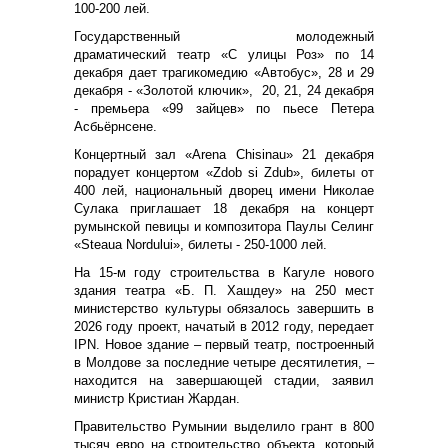
100-200 лей.
Государственный молодежный
драматический театр «С улицы Роз» по 14
декабря дает трагикомедию «Автобус», 28 и 29
декабря - «Золотой ключик», 20, 21, 24 декабря
- премьера «99 зайцев» по пьесе Петера
Асбьёрнсене.
Концертный зал «
Arena
Chisinau
» 21 декабря
порадует концертом «
Zdob
si
Zdub
», билеты от
400 лей, национальный дворец имени Николае
Сулака приглашает 18 декабря на концерт
румынской певицы и композитора Паулы Селинг
«Steaua Nordului», билеты - 250-1000 лей.
На 15-м году строительства в Кагуле нового
здания театра «Б. П. Хашдеу» на 250 мест
министерство культуры обязалось завершить в
2026 году проект, начатый в 2012 году, передает
IPN. Новое здание – первый театр, построенный
в Молдове за последние четыре десятилетия, –
находится на завершающей стадии, заявил
министр Кристиан Жардан.
Правительство Румынии выделило грант в 800
тысяч евро на строительство объекта, который