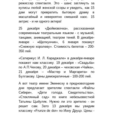
режиссер спектакля. Это - шанс заглянуть за
кулисы любой женской ссоры и увидеть, как 15
дам могут превратить бытовую драму в
масштабный и невероятно смешной хаос. 15
актрис - и ни одного актера!
25 декабря «Дюймовочка», рассказанная
современным театральным языком - с музыкой,
танцами, анимацией, театром теней. В декабре-
январе -
«
Щелкунчик», 6 января покажут
«Снежную королеву». Стоимость билетов – 200-
350 лей.
«Сатирикус И. Л. Караджале» в декабре-январе
покажет нам классику. 19 декабря - «Свадьба»
по А.П.Чехову, 20 декабря – чеховская «Чайка»,
21 декабря – «Мастер и Маргарита» по
Булгакову. Цены демократичные - 100-200 лей.
А вот театр имени Эминеску
в предновогодние
дни предлагает зрителям спектакли «Файлы
Сибири», «Дети голода. Свидетельства»,
«Стеклянный сад» по книге небезызвестной
Татьяны Цыбуляк. Нужно ли это зрителю - он
решит сам. Зато 13 декабря мы увидим
классику «Frunze de dor» по Иону Друцэ. Цены -