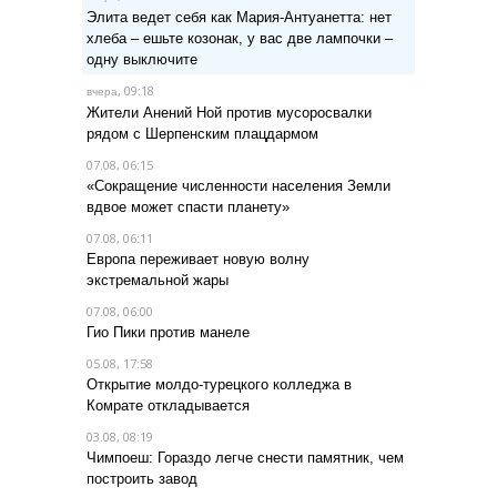
Элита ведет себя как Мария-Антуанетта: нет
хлеба – ешьте козонак, у вас две лампочки –
одну выключите
, 09:18
вчера
Жители Анений Ной против мусоросвалки
рядом с Шерпенским плацдармом
07.08, 06:15
«Сокращение численности населения Земли
вдвое может спасти планету»
07.08, 06:11
Европа переживает новую волну
экстремальной жары
07.08, 06:00
Гио Пики против манеле
05.08, 17:58
Открытие молдо-турецкого колледжа в
Комрате откладывается
03.08, 08:19
Чимпоеш: Гораздо легче снести памятник, чем
построить завод