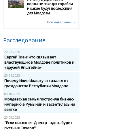
порты не заходят корабли
и какие будут последствия
для Молдовы
Все материалы →
Расследование
22.02.2026
Сергей Ткач: Что связывает
властвующих в Молдове политиков и
«друзей Эпштейна»
23.11.2025
Почему Илие Илашку отказался от
гражданства Республики Молдова
03.10.2025
Молдавская семья построила бизнес-
империю в Румынии и засветилась на
взятке
20.08.2025
"Если высохнет Днестр - здесь будет
пустыня Сахара"