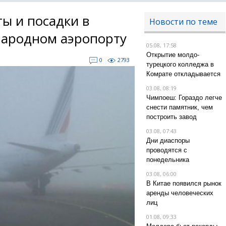
ы и посадки в
Новости по теме
ародном аэропорту
05.08, 17:58
Открытие молдо-
0
2793
турецкого колледжа в
Комрате откладывается
03.08, 08:19
Чимпоеш: Гораздо легче
снести памятник, чем
построить завод
03.08, 07:43
Дни диаспоры
проводятся с
понедельника
03.08, 06:00
В Китае появился рынок
аренды человеческих
лиц
01.08, 09:33