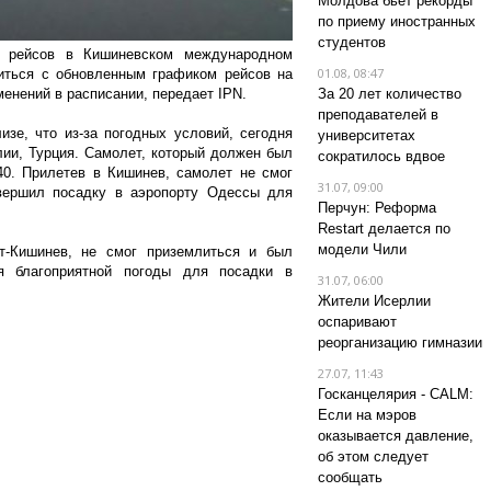
Молдова бьет рекорды
по приему иностранных
студентов
 рейсов в Кишиневском международном
01.08, 08:47
иться с обновленным графиком рейсов на
зменений в расписании, передает IPN.
За 20 лет количество
преподавателей в
изе, что из-за погодных условий, сегодня
университетах
ии, Турция. Самолет, который должен был
сократилось вдвое
40. Прилетев в Кишинев, самолет не смог
31.07, 09:00
овершил посадку в аэропорту Одессы для
Перчун: Реформа
Restart делается по
модели Чили
-Кишинев, не смог приземлиться и был
я благоприятной погоды для посадки в
31.07, 06:00
Жители Исерлии
оспаривают
реорганизацию гимназии
27.07, 11:43
Госканцелярия - CALM:
Если на мэров
оказывается давление,
об этом следует
сообщать