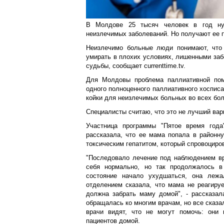
В Молдове 25 тысяч человек в год ну
неизлечимых заболеваний. Но получают ее 
Неизлечимо больные люди понимают, что 
умирать в плохих условиях, лишенными заб
судьбы, сообщает currenttime.tv.
Для Молдовы проблема паллиативной пом
одного полноценного паллиативного хосписа
койки для неизлечимых больных во всех бол
Специалисты считаю, что это не лучший вар
Участница программы "Пятое время года
рассказала, что ее мама попала в районн
токсическим гепатитом, который спровоциро
"Последовало лечение под наблюдением вр
себя нормально, но так продолжалось в
состояние начало ухудшаться, она лежа
отделением сказала, что мама не реагируе
должна забрать маму домой", - рассказал
обращалась ко многим врачам, но все сказал
врачи видят, что не могут помочь: они 
пациентов домой.