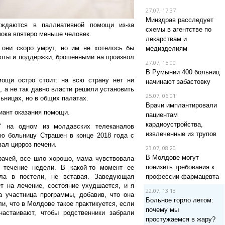
27.07, 17:37
Минздрав расследует
ждаются в паллиативной помощи из-за
схемы в агентстве по
пока впятеро меньше человек.
лекарствам и
они скоро умрут, но им не хотелось бы
медизделиям
оты и поддержки, брошенными на произвол
27.07, 15:00
В Румынии 400 больниц
ощи остро стоит: на всю страну нет ни
начинают забастовку
, а не так давно власти решили установить
25.07, 06:01
ьницах, но в общих палатах.
Врачи имплантировали
иант оказания помощи.
пациентам
кардиоустройства,
" на одном из молдавских телеканалов
извлеченные из трупов
ую больницу Страшен в конце 2018 года с
вал цирроз печени.
23.07, 08:20
В Молдове могут
ачей, все шло хорошо, мама чувствовала
понизить требования к
 течение недели. В какой-то момент ее
ла в постели, не вставая. Заведующая
профессии фармацевта
т на лечение, состояние ухудшается, и я
22.07, 13:13
а участница программы, добавив, что она
Больное горло летом:
и, что в Молдове такое практикуется, если
почему мы
настаивают, чтобы родственники забрали
простужаемся в жару?