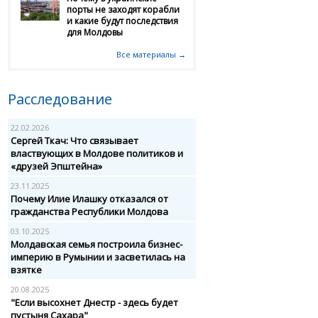
порты не заходят корабли
и какие будут последствия
для Молдовы
Все материалы →
Расследование
22.02.2026
Сергей Ткач: Что связывает
властвующих в Молдове политиков и
«друзей Эпштейна»
23.11.2025
Почему Илие Илашку отказался от
гражданства Республики Молдова
03.10.2025
Молдавская семья построила бизнес-
империю в Румынии и засветилась на
взятке
20.08.2025
"Если высохнет Днестр - здесь будет
пустыня Сахара"