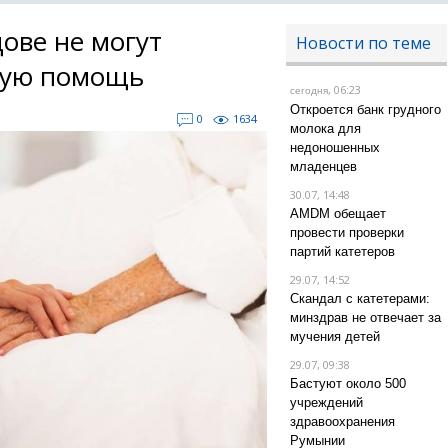
ове не могут
Новости по теме
ную помощь
, 06:23
сегодня
Откроется банк грудного
0
1634
молока для
недоношенных
младенцев
30.07, 14:48
AMDM обещает
провести проверки
партий катетеров
29.07, 14:52
Скандал с катетерами:
минздрав не отвечает за
мучения детей
29.07, 09:38
Бастуют около 500
учреждений
здравоохранения
Румынии