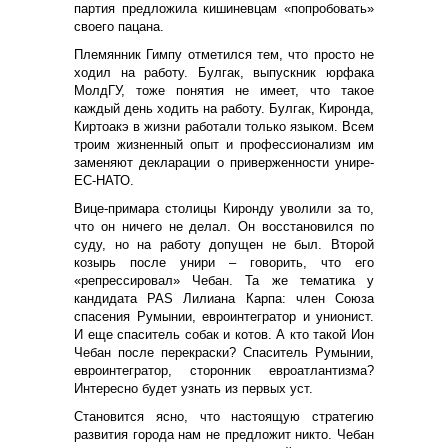
партия предложила кишиневцам «попробовать»
своего пацана.
Племянник Гимпу отметился тем, что просто не
ходил на работу. Булгак, выпускник юрфака
МолдГУ, тоже понятия не имеет, что такое
каждый день ходить на работу. Булгак, Киронда,
Киртоакэ в жизни работали только языком. Всем
троим жизненный опыт и профессионализм им
заменяют декларации о приверженности унире-
ЕС-НАТО.
Вице-примара столицы Киронду уволили за то,
что он ничего не делал. Он восстановился по
суду, но на работу допущен не был. Второй
козырь после унири – говорить, что его
«репрессировал» Чебан. Та же тематика у
кандидата PAS Лилиана Карпа: член Союза
спасения Румынии, евроинтегратор и унионист.
И еще спаситель собак и котов. А кто такой Ион
Чебан после перекраски? Спаситель Румынии,
евроинтегратор, сторонник евроатлантизма?
Интересно будет узнать из первых уст.
Становится ясно, что настоящую стратегию
развития города нам не предложит никто. Чебан