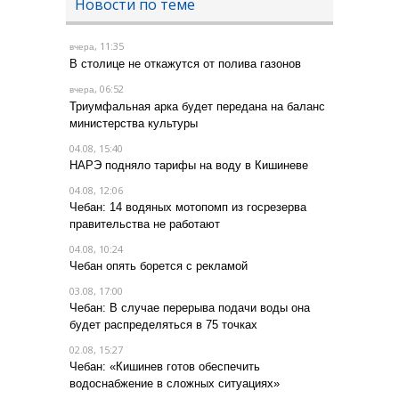
Новости по теме
, 11:35
вчера
В столице не откажутся от полива газонов
, 06:52
вчера
Триумфальная арка будет передана на баланс
министерства культуры
04.08, 15:40
НАРЭ подняло тарифы на воду в Кишиневе
04.08, 12:06
Чебан: 14 водяных мотопомп из госрезерва
правительства не работают
04.08, 10:24
Чебан опять борется с рекламой
03.08, 17:00
Чебан: В случае перерыва подачи воды она
будет распределяться в 75 точках
02.08, 15:27
Чебан: «Кишинев готов обеспечить
водоснабжение в сложных ситуациях»