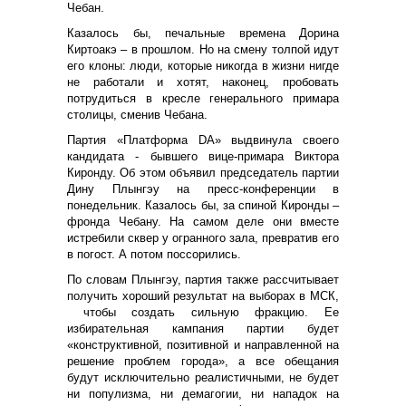
Чебан.
Казалось бы, печальные времена Дорина
Киртоакэ – в прошлом. Но на смену толпой идут
его клоны: люди, которые никогда в жизни нигде
не работали и хотят, наконец, пробовать
потрудиться в кресле генерального примара
столицы, сменив Чебана.
Партия «Платформа DA» выдвинула своего
кандидата - бывшего вице-примара Виктора
Киронду. Об этом объявил председатель партии
Дину Плынгэу на пресс-конференции в
понедельник. Казалось бы, за спиной Киронды –
фронда Чебану. На самом деле они вместе
истребили сквер у огранного зала, превратив его
в погост. А потом поссорились.
По словам Плынгэу, партия также рассчитывает
получить хороший результат на выборах в МСК,
чтобы создать сильную фракцию. Ее
избирательная кампания партии будет
«конструктивной, позитивной и направленной на
решение проблем города», а все обещания
будут исключительно реалистичными, не будет
ни популизма, ни демагогии, ни нападок на