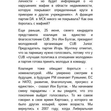
личности - но будет информация о «о
нарушениях мафии в области недвижимости,
которую покрывают определенные круги в
примэрии и других учреждениях». А фракция
партии DA в МСК никого не покрывала? Как она
боролась с мафией?
Еще раньше, 25 июня, своего кандидата
представила коалиция за единство и
благосостояние CUB. Это Ион Булгак, президент
молодежной организации CUB Junior.
Председатель партии Игорь Мунтяну отметил,
что за парнишку нужно голосовать, потому что у
CUB «лучшая политика в отношении молодежи»
и партия готова принять молодых в команду.
Коалиция тоже обещает бороться - с
номенклатурой. «Мы уверенно смотрим в
будущее, а будущее РМ означает Румынию, ЕС
и НАТО, развитие, благополучие, прогресс и
единство», - сказал Ион Булгак. - Мы начинаем
смену парадигмы - и вы увидите, что это
поколение выйдет голосовать». То же самое
говорил в свое время Киртоакэ, у которого не
было других козырей, кроме возраста. Мы
вернулись к 2007 году, когда Либеральная