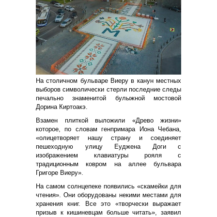
На столичном бульваре Виеру в канун местных
выборов символически стерли последние следы
печально знаменитой булыжной мостовой
Дорина Киртоакэ.
Взамен плиткой выложили «Древо жизни»
которое, по словам генпримара Иона Чебана,
«олицетворяет нашу страну и соединяет
пешеходную улицу Еуджена Доги с
изображением клавиатуры рояля с
традиционным ковром на аллее бульвара
Григоре Виеру».
На самом солнцепеке появились «скамейки для
чтения». Они оборудованы некими местами для
хранения книг. Все это «творчески выражает
призыв к кишиневцам больше читать», заявил