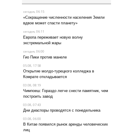
, 06:15
сегодня
«Сокращение численности населения Земли
вдвое может спасти планету»
, 06:11
сегодня
Европа переживает новую волну
экстремальной жары
, 06:00
сегодня
Гио Пики против манеле
05.08, 17:58
Открытие молдо-турецкого колледжа в
Комрате откладывается
03.08, 08:19
Чимпоеш: Гораздо легче снести памятник, чем
построить завод
03.08, 07:43
Дни диаспоры проводятся с понедельника
03.08, 06:00
В Китае появился рынок аренды человеческих
лиц