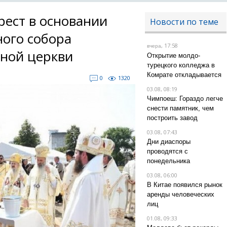
рест в основании
Новости по теме
ого собора
, 17:58
вчера
ной церкви
Открытие молдо-
турецкого колледжа в
Комрате откладывается
0
1320
03.08, 08:19
Чимпоеш: Гораздо легче
снести памятник, чем
построить завод
03.08, 07:43
Дни диаспоры
проводятся с
понедельника
03.08, 06:00
В Китае появился рынок
аренды человеческих
лиц
01.08, 09:33