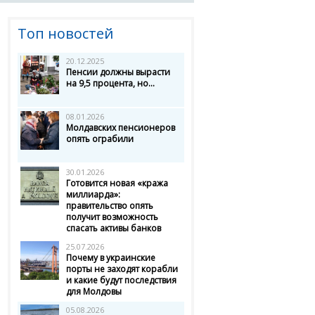
Топ новостей
20.12.2025
Пенсии должны вырасти
на 9,5 процента, но...
08.01.2026
Молдавских пенсионеров
опять ограбили
30.01.2026
Готовится новая «кража
миллиарда»:
правительство опять
получит возможность
спасать активы банков
25.07.2026
Почему в украинские
порты не заходят корабли
и какие будут последствия
для Молдовы
05.08.2026