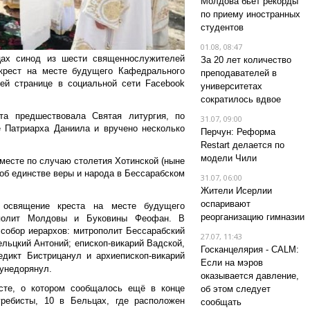
Молдова бьет рекорды
по приему иностранных
студентов
01.08, 08:47
цах синод из шести священнослужителей
За 20 лет количество
крест на месте будущего Кафедрального
преподавателей в
ей странице в социальной сети Facebook
университетах
сократилось вдвое
та предшествовала Святая литургия, по
31.07, 09:00
е Патриарха Даниила и вручено несколько
Перчун: Реформа
Restart делается по
модели Чили
месте по случаю столетия Хотинской (ныне
ь об единстве веры и народа в Бессарабском
31.07, 06:00
Жители Исерлии
оспаривают
 освящение креста на месте будущего
реорганизацию гимназии
ополит Молдовы и Буковины Феофан. В
собор иерархов: митрополит Бессарабский
27.07, 11:43
ельцкий Антоний; епископ-викарий Вадской,
Госканцелярия - CALM:
дикт Бистрицанул и архиепископ-викарий
Если на мэров
Хунедорянул.
оказывается давление,
сте, о котором сообщалось ещё в конце
об этом следует
ебисты, 10 в Бельцах, где расположен
сообщать