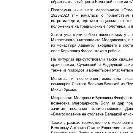
образовательный центр Бельцкой епархии «A
Программа нынешнего мероприятия «Столе
1923-2023 гг.» началась с приветствия 
встретили дети, одетые в национальные кос
положенные на традиционные полотенца, и п
Затем участники собора поклонились у л
Милостивого, митрополита Молдавского, и 
из монастыря Хадымбу, входящего в соста
селе Кириловка Флорештского района.
На литургии присутствовали также священ
архиепархии, Сучавской и Рэдэуцкой архи
также из приходов и монастырей этих четыр
Молитвы и песнопения исполняла псал
семинарии Святого Василия Великий из Ясс
Михая Урсаке.
Митрополит Молдовы и Буковины Феофан отм
вознесена благодарность Богу за дар пр
зачитал послание Блаженнейшего Дани
«Благословение на столетие Бельцкой еписк
Также в рамках торжественного мероприят
Белькому Антонию Святое Евангелие от име