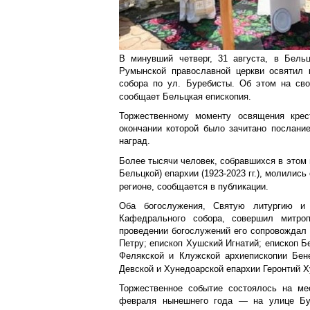
В минувший четверг, 31 августа, в Бель
Румынской православной церкви освятил 
собора по ул. Буребисты. Об этом на сво
сообщает Бельцкая епископия.
Торжественному моменту освящения крес
окончании которой было зачитано послани
наград.
Более тысячи человек, собравшихся в этом 
Бельцкой) епархии (1923-2023 гг.), молилис
регионе, сообщается в публикации.
Оба богослужения, Святую литургию и
Кафедрального собора, совершил митр
проведении богослужений его сопровождал 
Петру; епископ Хушский Игнатий; епископ Б
Фелякской и Клужской архиепископии Бене
Девской и Хунедоарской епархии Геронтий 
Торжественное событие состоялось на ме
февраля нынешнего года — на улице Бур