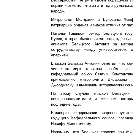
Бессарабский Петру в своём обращении у
церкви и отметил, что за эти годы румынски
народ».
Митрополит Молдавии и Буковины Феоф
патриарших орденов и знаков отличия от па
Наталья Гашицой, ректор Бельцкого госу
Руссо, которая была в числе награждённых,
епископа Бельцкого Антония за награ
сотрудничеству между университетом, 
епархией.
Епископ Белький Антоний отметил, что се
числе за мир», а затем провёл связь
кафедральный собор Святых Константи
приглашению митрополита Висариона 
Джорджеску, и нынешним историческим соб
По этому случаю епископ Бельцкий в
священнослужителям и мирянам, котор
последние годы.
В завершение церемонии священнослужители
будущего Кафедрального собора, посвящ
Иосифу Милостивому.
Напомним, что Бельцкая епархия при фи