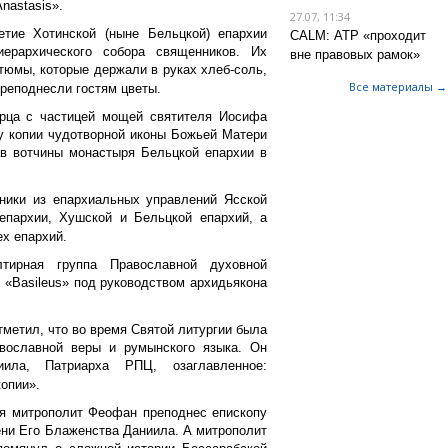
nastasis».
27.07, 11:34
тие Хотинской (ныне Бельцкой) епархии
CALM: АТР «проходит
иерархического собора священников. Их
вне правовых рамок»
тюмы, которые держали в руках хлеб-соль,
Все материалы →
реподнесли гостям цветы.
арца с частицей мощей святителя Иосифа
у копии чудотворной иконы Божьей Матери
в вотчины монастыря Бельцкой епархии в
ники из епархиальных управлений Ясской
епархии, Хушской и Бельцкой епархий, а
ех епархий.
тирная группа Православной духовной
 «Basileus» под руководством архидьякона
етил, что во время Святой литургии была
авославной веры и румынского языка. Он
ила, Патриарха РПЦ, озаглавленное:
опии».
ия митрополит Феофан преподнес епископу
ни Его Блаженства Даниила. А митрополит