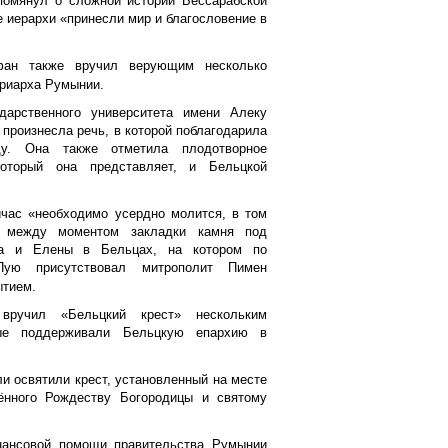
помянул о сложной истории Бессарабской
е иерархи «принесли мир и благословение в
ан также вручил верующим несколько
триарха Румынии.
дарственного университета имени Алеку
 произнесла речь, в которой поблагодарила
ду. Она также отметила плодотворное
который она представляет, и Бельцкой
йчас «необходимо усердно молится, в том
 между моментом закладки камня под
на и Елены в Бельцах, на котором по
Пую присутствовал митрополит Пимен
ытием.
ручил «Бельцкий крест» нескольким
ые поддерживали Бельцкую епархию в
 освятили крест, установленный на месте
ённого Рождеству Богородицы и святому
нансовой помощи правительства Румынии