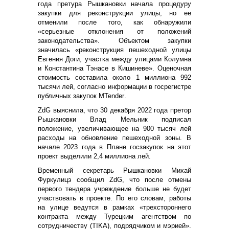
года претура Рышкановки начала процедуру
закупки для реконструкции улицы, но ее
отменили после того, как обнаружили
«серьезные отклонения от положений
законодательства». Объектом закупки
значилась «реконструкция пешеходной улицы
Евгения Доги, участка между улицами Колумна
и Константина Тэнасе в Кишиневе». Оценочная
стоимость составила около 1 миллиона 992
тысячи лей, согласно информации в госрегистре
публичных закупок
MTender
.
ZdG
выяснила, что 30 декабря 2022 года претор
Рышкановки Влад Мельник подписал
положение, увеличивающее на 900 тысяч лей
расходы на обновление пешеходной зоны. В
начале 2023 года в Плане госзакупок на этот
проект выделили 2,4 миллиона лей.
Временный секретарь Рышкановки Михай
Фуркулицэ сообщил
ZdG
, что после отмены
первого тендера учреждение больше не будет
участвовать в проекте. По его словам, работы
на улице ведутся в рамках «трехстороннего
контракта между Турецким агентством по
сотрудничеству (
TIKA
), подрядчиком и мэрией».