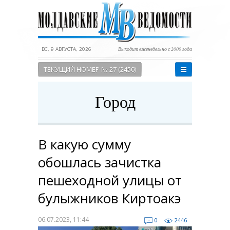
ВС, 9 АВГУСТА, 2026
Выходит еженедельно с 2000 года
ТЕКУЩИЙ НОМЕР № 27 (2450)
Город
В какую сумму
обошлась зачистка
пешеходной улицы от
булыжников Киртоакэ
06.07.2023, 11:44
0
2446