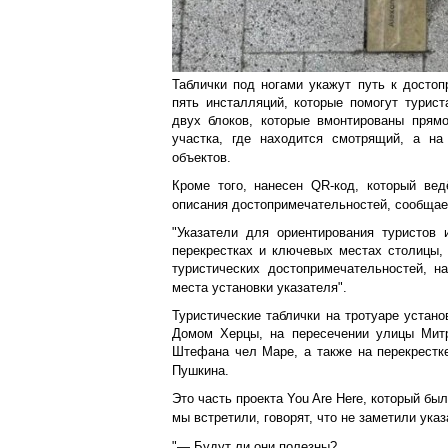
Таблички под ногами укажут путь к досто
пять инсталляций, которые помогут турист
двух блоков, которые вмонтированы прямо
участка, где находится смотрящий, а на
объектов.
Кроме того, нанесен QR-код, который вед
описания достопримечательностей, сообщает
"Указатели для ориентирования туристов 
перекрестках и ключевых местах столицы,
туристических достопримечательностей, н
места установки указателя".
Туристические таблички на тротуаре устан
Домом Херцы, на пересечении улицы Митр
Штефана чел Маре, а также на перекрестке
Пушкина.
Это часть проекта You Are Here, который бы
мы встретили, говорят, что не заметили ука
"— Будут ли они полезны?