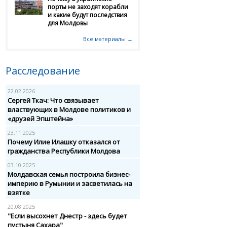
порты не заходят корабли
и какие будут последствия
для Молдовы
Все материалы →
Расследование
22.02.2026
Сергей Ткач: Что связывает
властвующих в Молдове политиков и
«друзей Эпштейна»
23.11.2025
Почему Илие Илашку отказался от
гражданства Республики Молдова
03.10.2025
Молдавская семья построила бизнес-
империю в Румынии и засветилась на
взятке
20.08.2025
"Если высохнет Днестр - здесь будет
пустыня Сахара"