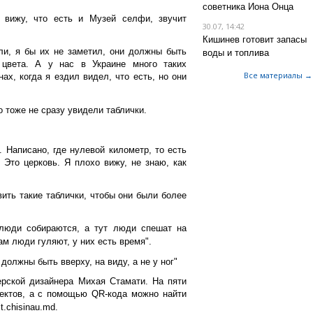
советника Иона Онца
вижу, что есть и Музей селфи, звучит
30.07, 14:42
Кишинев готовит запасы
ли, я бы их не заметил, они должны быть
воды и топлива
цвета. А у нас в Украине много таких
Все материалы →
ах, когда я ездил видел, что есть, но они
 тоже не сразу увидели таблички.
. Написано, где нулевой километр, то есть
 Это церковь. Я плохо вижу, не знаю, как
ить такие таблички, чтобы они были более
люди собираются, а тут люди спешат на
ам люди гуляют, у них есть время".
должны быть вверху, на виду, а не у ног"
ерской дизайнера Михая Стамати. На пяти
ъектов, а с помощью QR-кода можно найти
.chisinau.md.