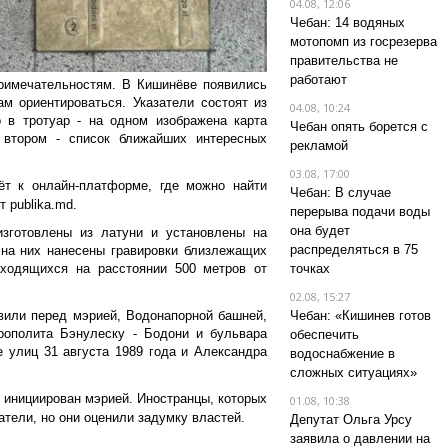
04.08, 12:06
Чебан: 14 водяных
мотопомп из госрезерва
правительства не
работают
примечательностям. В Кишинёве появились
ам ориентироваться. Указатели состоят из
04.08, 10:24
 в тротуар - на одном изображена карта
Чебан опять борется с
 втором - список ближайших интересных
рекламой
03.08, 17:00
ёт к онлайн-платформе, где можно найти
Чебан: В случае
 publika.md.
перерыва подачи воды
она будет
изготовлены из латуни и установлены на
распределяться в 75
 на них нанесены гравировки близлежащих
аходящихся на расстоянии 500 метров от
точках
02.08, 15:27
овили перед мэрией, Водонапорной башней,
Чебан: «Кишинев готов
ополита Бэнулеску - Бодони и бульвара
обеспечить
 улиц 31 августа 1989 года и Александра
водоснабжение в
сложных ситуациях»
л инициирован мэрией. Иностранцы, которых
01.08, 10:38
затели, но они оценили задумку властей.
Депутат Ольга Урсу
заявила о давлении на