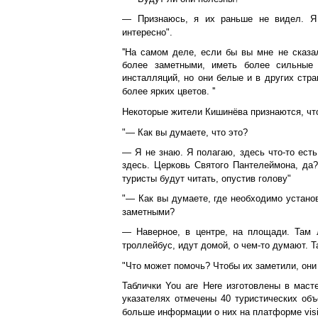
— Признаюсь, я их раньше не видел. Я 
интересно".
''На самом деле, если бы вы мне не сказа
более заметными, иметь более сильные 
инсталляций, но они белые и в других стран
более ярких цветов. ''
Некоторые жители Кишинёва признаются, что
"— Как вы думаете, что это?
— Я не знаю. Я полагаю, здесь что-то есть
здесь. Церковь Святого Пантелеймона, да?
туристы будут читать, опустив голову"
"— Как вы думаете, где необходимо установ
заметными?
— Наверное, в центре, на площади. Там 
троллейбус, идут домой, о чем-то думают. Т
"Что может помочь? Чтобы их заметили, они 
Таблички You are Here изготовлены в маст
указателях отмечены 40 туристических об
больше информации о них на платформе visit