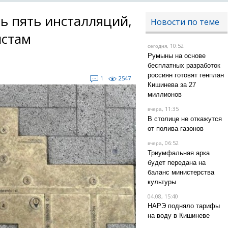
ь пять инсталляций,
Новости по теме
истам
, 10:52
сегодня
Румыны на основе
бесплатных разработок
россиян готовят генплан
1
2547
Кишинева за 27
миллионов
, 11:35
вчера
В столице не откажутся
от полива газонов
, 06:52
вчера
Триумфальная арка
будет передана на
баланс министерства
культуры
04.08, 15:40
НАРЭ подняло тарифы
на воду в Кишиневе