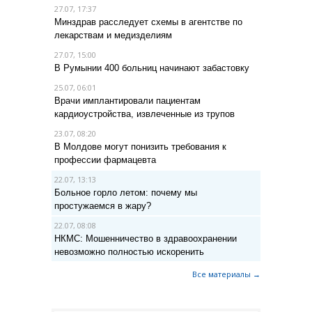
27.07, 17:37
Минздрав расследует схемы в агентстве по
лекарствам и медизделиям
27.07, 15:00
В Румынии 400 больниц начинают забастовку
25.07, 06:01
Врачи имплантировали пациентам
кардиоустройства, извлеченные из трупов
23.07, 08:20
В Молдове могут понизить требования к
профессии фармацевта
22.07, 13:13
Больное горло летом: почему мы
простужаемся в жару?
22.07, 08:08
НКМС: Мошенничество в здравоохранении
невозможно полностью искоренить
Все материалы →