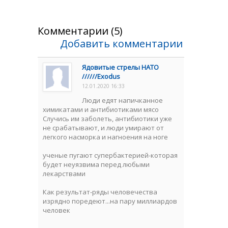
Комментарии (5)
Добавить комментарии
Ядовитые стрелы НАТО
//////Exodus
12.01.2020 16:33
Люди едят напичканное
химикатами и антибиотиками мясо
Случись им заболеть, антибиотики уже
не срабатывают, и люди умирают от
легкого насморка и нагноения на ноге
ученые пугают супербактерией-которая
будет неуязвима перед любыми
лекарствами
Как результат-ряды человечества
изрядно поредеют...на пару миллиардов
человек