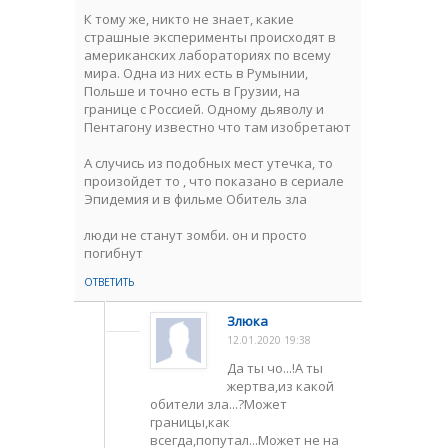
К тому же, никто не знает, какие
страшные эксперименты происходят в
американских лабораториях по всему
мира. Одна из них есть в Румынии,
Польше и точно есть в Грузии, на
границе с Россией. Одному дьяволу и
Пентагону известно что там изобретают
А случись из подобных мест утечка, то
произойдет то , что показано в сериале
Эпидемия и в фильме Обитель зла
люди не станут зомби. он и просто
погибнут
ОТВЕТИТЬ
Злюка
12.01.2020 19:38
Да ты чо...!А ты
жертва,из какой
обители зла...?Может
границы,как
всегда,попутал...Может не на