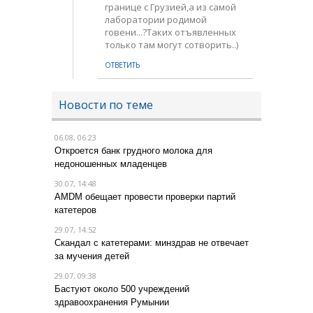
границе с Грузией,а из самой
лаборатории родимой
говени...?Таких отъявленных
только там могут сотворить..)
ОТВЕТИТЬ
Новости по теме
06.08, 06:23
Откроется банк грудного молока для
недоношенных младенцев
30.07, 14:48
AMDM обещает провести проверки партий
катетеров
29.07, 14:52
Скандал с катетерами: минздрав не отвечает
за мучения детей
29.07, 09:38
Бастуют около 500 учреждений
здравоохранения Румынии