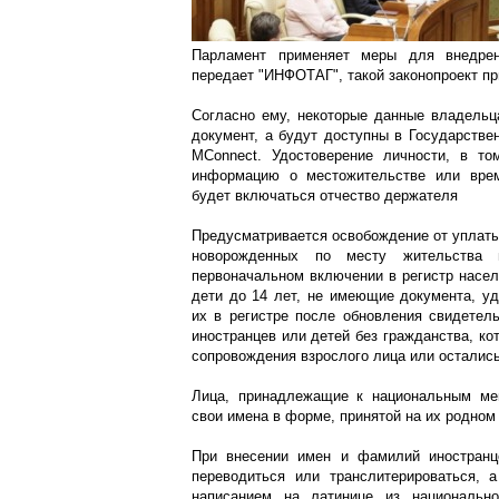
Парламент применяет меры для внедрен
передает "ИНФОТАГ", такой законопроект при
Согласно ему, некоторые данные владельц
документ, а будут доступны в Государстве
MConnect. Удостоверение личности, в то
информацию о местожительстве или врем
будет включаться отчество держателя
Предусматривается освобождение от уплаты
новорожденных по месту жительства 
первоначальном включении в регистр насел
дети до 14 лет, не имеющие документа, уд
их в регистре после обновления свидетель
иностранцев или детей без гражданства, к
сопровождения взрослого лица или остались
Лица, принадлежащие к национальным мен
свои имена в форме, принятой на их родном
При внесении имен и фамилий иностранц
переводиться или транслитерироваться, 
написанием на латинице из национально