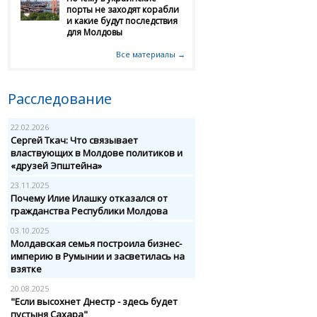
порты не заходят корабли
и какие будут последствия
для Молдовы
Все материалы →
Расследование
22.02.2026
Сергей Ткач: Что связывает
властвующих в Молдове политиков и
«друзей Эпштейна»
23.11.2025
Почему Илие Илашку отказался от
гражданства Республики Молдова
03.10.2025
Молдавская семья построила бизнес-
империю в Румынии и засветилась на
взятке
20.08.2025
"Если высохнет Днестр - здесь будет
пустыня Сахара"