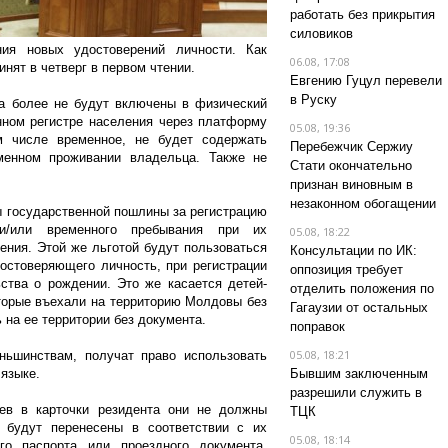
работать без прикрытия
силовиков
ия новых удостоверений личности. Как
06.08, 17:08
нят в четверг в первом чтении.
Евгению Гуцул перевели
в Руску
а более не будут включены в физический
нном регистре населения через платформу
05.08, 19:36
м числе временное, не будет содержать
Перебежчик Сержиу
енном проживании владельца. Также не
Стати окончательно
признан виновным в
незаконном обогащении
 государственной пошлины за регистрацию
и/или временного пребывания при их
05.08, 18:22
ения. Этой же льготой будут пользоваться
Консультации по ИК:
остоверяющего личность, при регистрации
оппозиция требует
ства о рождении. Это же касается детей-
отделить положения по
оторые въехали на территорию Молдовы без
Гагаузии от остальных
 на ее территории без документа.
поправок
05.08, 18:21
ьшинствам, получат право использовать
 языке.
Бывшим заключенным
разрешили служить в
ев в карточки резидента они не должны
ТЦК
а будут перенесены в соответствии с их
05.08, 18:14
го паспорта или проездного документа,