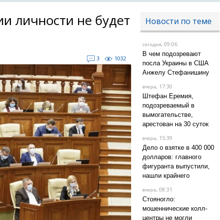
ии личности не будет
Новости по теме
, 09:06
сегодня
В чем подозревают
3
1032
посла Украины в США
Анжелу Стефанишину
, 17:30
вчера
Штефан Еремия,
подозреваемый в
вымогательстве,
арестован на 30 суток
, 15:39
вчера
Дело о взятке в 400 000
долларов: главного
фигуранта выпустили,
нашли крайнего
, 08:31
вчера
Стояногло:
мошеннические колл-
центры не могли