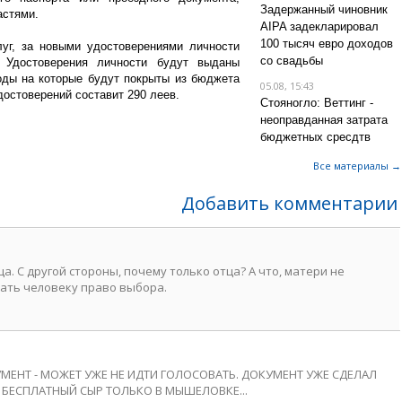
Задержанный чиновник
астями.
AIPA задекларировал
100 тысяч евро доходов
уг, за новыми удостоверениями личности
со свадьбы
 Удостоверения личности будут выданы
оды на которые будут покрыты из бюджета
05.08, 15:43
достоверений составит 290 леев.
Стояногло: Веттинг -
неоправданная затрата
бюджетных сресдтв
Все материалы →
Добавить комментарии
а. С другой стороны, почему только отца? А что, матери не
ать человеку право выбора.
МЕНТ - МОЖЕТ УЖЕ НЕ ИДТИ ГОЛОСОВАТЬ. ДОКУМЕНТ УЖЕ СДЕЛАЛ
 - БЕСПЛАТНЫЙ СЫР ТОЛЬКО В МЫШЕЛОВКЕ...