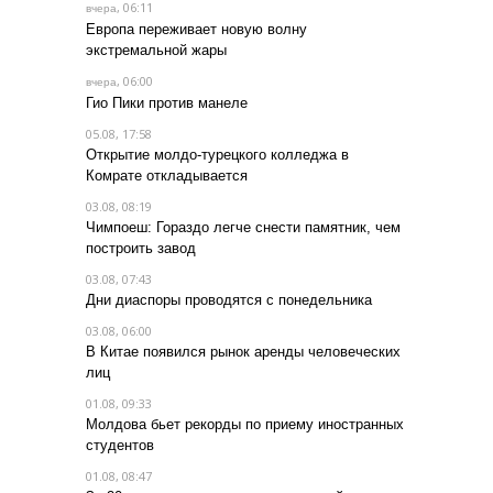
, 06:11
вчера
Европа переживает новую волну
экстремальной жары
, 06:00
вчера
Гио Пики против манеле
05.08, 17:58
Открытие молдо-турецкого колледжа в
Комрате откладывается
03.08, 08:19
Чимпоеш: Гораздо легче снести памятник, чем
построить завод
03.08, 07:43
Дни диаспоры проводятся с понедельника
03.08, 06:00
В Китае появился рынок аренды человеческих
лиц
01.08, 09:33
Молдова бьет рекорды по приему иностранных
студентов
01.08, 08:47