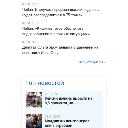
03.08, 17:00
Чебан: В случае перерыва подачи воды она
будет распределяться в 75 точках
02.08, 15:27
Чебан: «Кишинев готов обеспечить
водоснабжение в сложных ситуациях»
01.08, 10:38
Депутат Ольга Урсу заявила о давлении на
советника Иона Онца
Все материалы →
Топ новостей
20.12.2025
Пенсии должны вырасти на
9,5 процента, но...
08.01.2026
Молдавских пенсионеров
опять ограбили