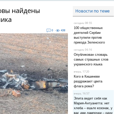
овы найдены
Новости по теме
ника
, 08:55
сегодня
100 общественных
0
438
деятелей Сербии
выступили против
приезда Зеленского
, 06:16
сегодня
Опубликован словарь
самых страшных слов
украинского языка
, 17:20
вчера
Кого в Кишиневе
раздражают цвета
флага рома?
, 16:57
вчера
Элита ведет себя как
Мария-Антуанетта: нет
хлеба – ешьте козонак, у
вас две лампочки – одну