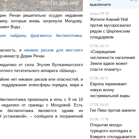
выключите
, 09:18
вчера
рин Речан решительно осудил недавние
Жители Анений Ной
аину, которые вновь затронули Молдову,
против мусоросвалки
аниел Водэ.
рядом с Шерпенским
ли найдены фрагменты беспилотника
.
плацдармом
07.08, 06:15
пасность, и
никаких рисков для местного
«Сокращение
р-министр Дорин Речан.
численности населения
Земли вдвое может
недалеко от села Этулия Вулканештского
спасти планету»
отного летательного аппарата «Шахед».
07.08, 06:11
йоне нет никаких рисков или опасностей, и
Европа переживает
 поддержания атмосферы порядка, мира и
новую волну
экстремальной жары
беспилотника произошла в ночь с 9 на 10
07.08, 06:00
 недалеко от границы с Молдовой. Есть
Гио Пики против манеле
ки беспилотника являются одним из
й установкой», – сообщили в пограничной
05.08, 17:58
Открытие молдо-
турецкого колледжа в
Комрате откладывается