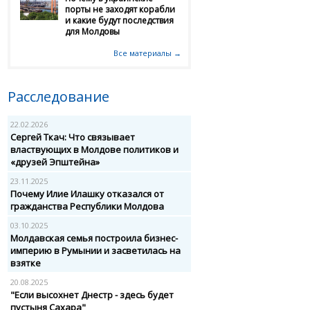
порты не заходят корабли
и какие будут последствия
для Молдовы
Все материалы →
Расследование
22.02.2026
Сергей Ткач: Что связывает
властвующих в Молдове политиков и
«друзей Эпштейна»
23.11.2025
Почему Илие Илашку отказался от
гражданства Республики Молдова
03.10.2025
Молдавская семья построила бизнес-
империю в Румынии и засветилась на
взятке
20.08.2025
"Если высохнет Днестр - здесь будет
пустыня Сахара"