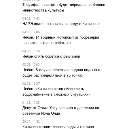
Триумфальная арка будет передана на баланс
министерства культуры
04.08, 15:40
НАРЭ подняло тарифы на воду в Кишиневе
04.08, 12:06
Чебан: 14 водяных мотопомп из госрезерва
правительства не работают
04.08, 10:24
Чебан опять борется с рекламой
03.08, 17:00
Чебан: В случае перерыва подачи воды она
будет распределяться в 75 точках
02.08, 15:27
Чебан: «Кишинев готов обеспечить
водоснабжение в сложных ситуациях»
01.08, 10:38
Депутат Ольга Урсу заявила о давлении на
советника Иона Онца
30.07, 14:42
Кишинев готовит запасы воды и топлива