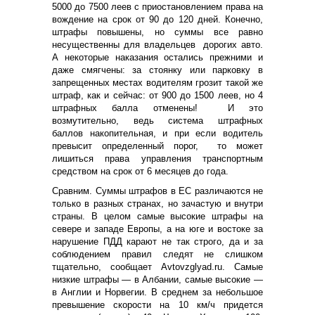
5000 до 7500 леев с приостановлением права на
вождение на срок от 90 до 120 дней. Конечно,
штрафы повышены, но суммы все равно
несущественны для владельцев дорогих авто.
А некоторые наказания остались прежними и
даже смягчены: за стоянку или парковку в
запрещенных местах водителям грозит такой же
штраф, как и сейчас: от 900 до 1500 леев, но 4
штрафных балла отменены! И это
возмутительно, ведь система штрафных
баллов накопительная, и при если водитель
превысит определенный порог, то может
лишиться права управления транспортным
средством на срок от 6 месяцев до года.
Сравним. Суммы штрафов в ЕС различаются не
только в разных странах, но зачастую и внутри
страны. В целом самые высокие штрафы на
севере и западе Европы, а на юге и востоке за
нарушение ПДД карают не так строго, да и за
соблюдением правил следят не слишком
тщательно, сообщает Аvtovzglyad.ru. Самые
низкие штрафы — в Албании, самые высокие —
в Англии и Норвегии. В среднем за небольшое
превышение скорости на 10 км/ч придется