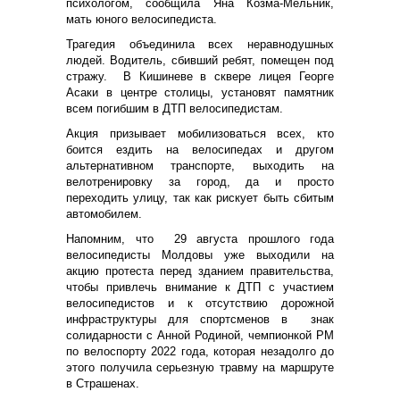
психологом, сообщила Яна Козма-Мельник,
мать юного велосипедиста.
Трагедия объединила всех неравнодушных
людей. Водитель, сбивший ребят, помещен под
стражу. В Кишиневе в сквере лицея Георге
Асаки в центре столицы, установят памятник
всем погибшим в ДТП велосипедистам.
Акция призывает мобилизоваться всех, кто
боится ездить на велосипедах и другом
альтернативном транспорте, выходить на
велотренировку за город, да и просто
переходить улицу, так как рискует быть сбитым
автомобилем.
Напомним, что 29 августа прошлого года
велосипедисты Молдовы уже выходили на
акцию протеста перед зданием правительства,
чтобы привлечь внимание к ДТП с участием
велосипедистов и к отсутствию дорожной
инфраструктуры для спортсменов в знак
солидарности с Анной Родиной, чемпионкой РМ
по велоспорту 2022 года, которая незадолго до
этого получила серьезную травму на маршруте
в Страшенах.