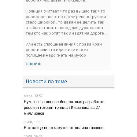
Полиция считает что раз вышло так что
дорожное полотно после реконструкции
стало широкой , то давай ее делить так
чтобы оставить повод для дуркаванич
тем кто как хотят так и ездят на дороге .
Или есть сплошная линия с права край
дороги или это идиотизм и всех
полицаев надо гнать на мусор
ОТВЕТИТЬ
Новости по теме
, 10:52
вчера
Румыны на основе бесплатных разработок
россиян готовят генплан Кишинева за 27
миллионов
05.08, 11:35
В столице не откажутся от полива газонов
05.08, 06:52