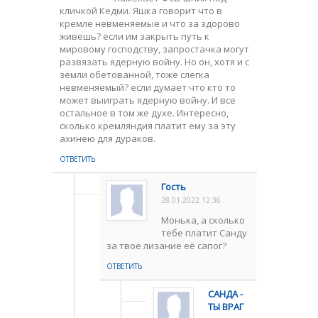
кличкой Кедми. Яшка говорит что в
кремле невменяемые и что за здорово
живешь? если им закрыть путь к
мировому господству, запростачка могут
развязать ядерную войну. Но он, хотя и с
земли обетованной, тоже слегка
невменяемый? если думает что кто то
может выиграть ядерную войну. И все
остальное в том же духе. Интересно,
сколько кремляндия платит ему за эту
ахинею для дураков.
ОТВЕТИТЬ
Гость
28.01.2022 12:36
Монька, а сколько
тебе платит Санду
за твое лизание её сапог?
ОТВЕТИТЬ
САНДА -
ТЫ ВРАГ