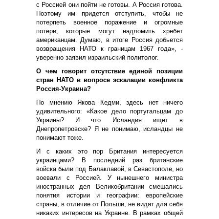
с Россией они пойти не готовы. А Россия готова.
Поэтому им придется отступить, чтобы не
потерпеть военное поражение и огромные
потери, которые могут надломить хребет
американцам. Думаю, в итоге Россия добьется
возвращения НАТО к границам 1967 года», -
уверенно заявил израильский политолог.
О чем говорит отсутствие единой позиции
стран НАТО в вопросе эскалации конфликта
Россия-Украина?
По мнению Якова Кедми, здесь нет ничего
удивительного: «Какое дело португальцам до
Украины? И что Исландия ищет в
Днепропетровске? Я не понимаю, исландцы не
понимают тоже.
И с каких это пор Британия интересуется
украинцами? В последний раз британские
войска были под Балаклавой, в Севастополе, но
воевали с Россией. У нынешнего министра
иностранных дел Великобритании смешались
понятия истории и географии: европейские
страны, в отличие от Польши, не видят для себя
никаких интересов на Украине. В рамках общей