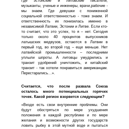
Где эстонские и литовские писатели,
музыканты, ученые и инженеры, врачи,рабочие -
мы знаем. Где девушки с пониженной
социальной ответственностью - тоже знаем. И
ответственность их понизилась именно в
независимой Латвии, Эстонии и Литве. Если кто-
то считает, что это успех, то я – нет. Сегодня
только около 40 процентов выпускников
латышских медвузов, остаются в Латвии в
первый год, во второй год – еще меньше. Нет
латвийской промышленности – последними
уплыли шпроты. А литовцы умудрились и
транзит удобрений уничтожить, и китайский
транзит - так хотели понравиться американцам.
Перестарались…».
Считается, что после развала Союза
осталось много потенциальных горячих
точек. Какой регион взорвется следующим?
«Везде есть свои внутренние проблемы. Они
будут обостряться по мере ухудшения
положения в каждой республике и по мере
желания и возможности других государств
ловить рыбку в этой мутной воде и пытаться