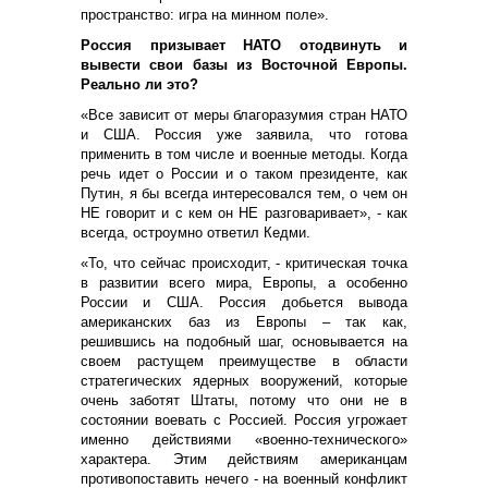
пространство: игра на минном поле».
Россия призывает НАТО отодвинуть и
вывести свои базы из Восточной Европы.
Реально ли это?
«Все зависит от меры благоразумия стран НАТО
и США. Россия уже заявила, что готова
применить в том числе и военные методы. Когда
речь идет о России и о таком президенте, как
Путин, я бы всегда интересовался тем, о чем он
НЕ говорит и с кем он НЕ разговаривает», - как
всегда, остроумно ответил Кедми.
«То, что сейчас происходит, - критическая точка
в развитии всего мира, Европы, а особенно
России и США. Россия добьется вывода
американских баз из Европы – так как,
решившись на подобный шаг, основывается на
своем растущем преимуществе в области
стратегических ядерных вооружений, которые
очень заботят Штаты, потому что они не в
состоянии воевать с Россией. Россия угрожает
именно действиями «военно-технического»
характера. Этим действиям американцам
противопоставить нечего - на военный конфликт