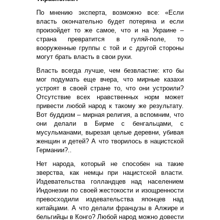
По мнению эксперта, возможно все: «Если
власть окончательно будет потеряна и если
произойдет то же самое, что и на Украине –
страна превратится в гуляй-поле, то
вооруженные группы с той и с другой стороны
могут брать власть в свои руки.
Власть всегда лучше, чем безвластие: кто бы
мог подумать еще вчера, что мирные казахи
устроят в своей стране то, что они устроили?
Отсутствие всех нравственных норм может
привести любой народ к такому же результату.
Вот буддизм – мирная религия, а вспомним, что
они делали в Бирме с бенгальцами, с
мусульманами, вырезая целые деревни, убивая
женщин и детей? А что творилось в нацистской
Германии?..
Нет народа, который не способен на такие
зверства, как немцы при нацистской власти.
Издевательства голландцев над населением
Индонезии по своей жестокости и изощренности
превосходили издевательства японцев над
китайцами. А что делали французы в Алжире и
бельгийцы в Конго? Любой народ можно довести