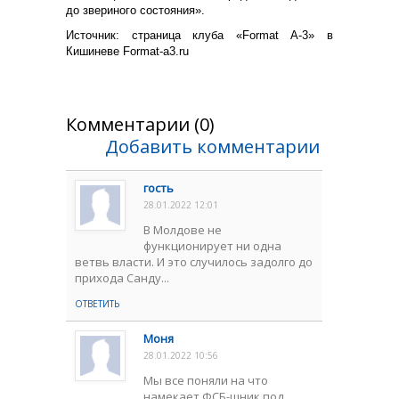
до звериного состояния».
Источник: страница клуба «Format А-3» в
Кишиневе Format-a3.ru
Комментарии (0)
Добавить комментарии
гость
28.01.2022 12:01
В Молдове не
функционирует ни одна
ветвь власти. И это случилось задолго до
прихода Санду...
ОТВЕТИТЬ
Моня
28.01.2022 10:56
Мы все поняли на что
намекает ФСБ-шник под