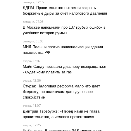
, 07:15
сегодня
ЛДПМ: Правительство пытается закрыть
бюджетные дыры за счёт налогового давления
, 07:08
сегодня
В Москве напомнили про 137 грубых ошибок в
учебнике истории румын
, 06:00
сегодня
МИД Польши против национализации здания
посольства РФ
, 15:42
вчера
Майя Санду призвала диаспору возвращаться
- будет кому платить за газ
, 12:56
вчера
Стурза: Налоговая реформа мало что дает
бюджету, но политикам дает душевное
спокойствие
, 11:07
вчера
Дмитрий Тэрэбуркэ: «Перед нами не глава
правительства, а человек-презентация»
, 07:25
вчера
Чубашенко: В перспективе PAS может ждать