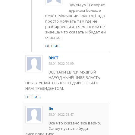
Зачем ум? Говорят
дуракам больше
везёт. Молчание-золото. Надо
просто молчать там где не
разбираешься в чем-то или не
знаешь что сказать и будет ей
счастье.
ОТВЕТИТЬ
ВИСТ
28.01.2022 09:09
ВСЕ ТАКИ ЕВРЕИ МУДРЫЙ
НАРОД.НЫНЕШНЯЯ ВЛАСТЬ
ПРЫСЛУШАЙТЕСЬ К Я. КЕДМИ.ЕГО БЫ К
НАМ ПРЕЗИДЕНТОМ.
ОТВЕТИТЬ
Яя
28.01.2022 08:47
Всё что сказано всё верно.
Санду пусть не будит
лихо,пока тихо.