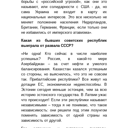
борьбы с «российской угрозой», как они это
называют, или солидарности с США - да, но
сама Украина не входит в карту их
национальных интересов. Это все нисколько не
меняет положение населения Нидерландов,
Британии, Германии, Франции, если только они
не избавились от имперского атавизма».
Какая из бывших советских республик
выиграла от развала СССР?
«Ни одна! Кто сейчас в числе наиболее
успешных? Россия, в какой-то мере
Азербайджан – за счет нефти и умелого
балансирования. Казахстан казался успешным
со стороны, но выяснилось, что это не совсем
так. Прибалтийские республики? Все живут на
дотации ЕС, экономически недееспособны. В
Эстонии сегодня меньше эстонцев, чем за всю
историю эстонского государства. В Латвии ужас
что происходит! Если эти республики называют
независимыми – тогда я не понимаю, что такое
независимость: они решили под этим лозунгом
поменять зависимость от одной страны на
зависимость от другой.