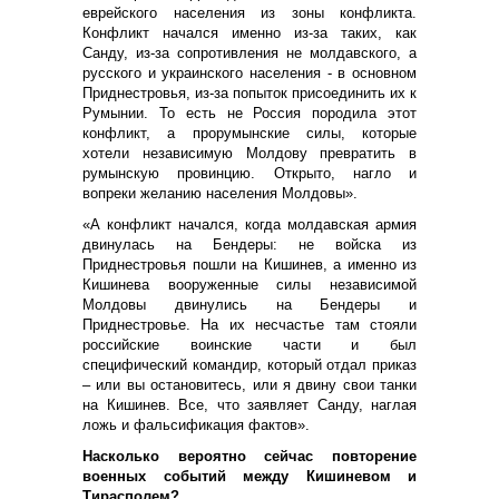
еврейского населения из зоны конфликта.
Конфликт начался именно из-за таких, как
Санду, из-за сопротивления не молдавского, а
русского и украинского населения - в основном
Приднестровья, из-за попыток присоединить их к
Румынии. То есть не Россия породила этот
конфликт, а прорумынские силы, которые
хотели независимую Молдову превратить в
румынскую провинцию. Открыто, нагло и
вопреки желанию населения Молдовы».
«А конфликт начался, когда молдавская армия
двинулась на Бендеры: не войска из
Приднестровья пошли на Кишинев, а именно из
Кишинева вооруженные силы независимой
Молдовы двинулись на Бендеры и
Приднестровье. На их несчастье там стояли
российские воинские части и был
специфический командир, который отдал приказ
– или вы остановитесь, или я двину свои танки
на Кишинев. Все, что заявляет Санду, наглая
ложь и фальсификация фактов».
Насколько вероятно сейчас повторение
военных событий между Кишиневом и
Тирасполем?