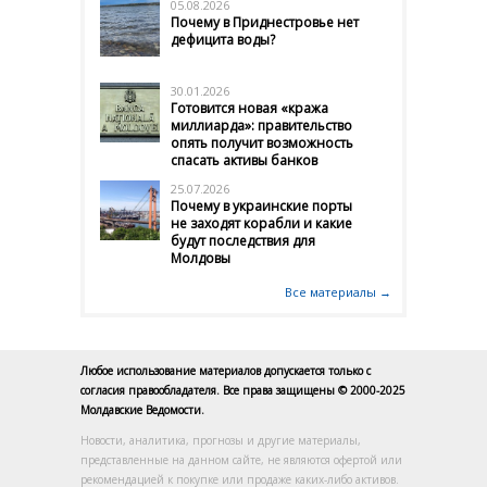
05.08.2026
Почему в Приднестровье нет
дефицита воды?
30.01.2026
Готовится новая «кража
миллиарда»: правительство
опять получит возможность
спасать активы банков
25.07.2026
Почему в украинские порты
не заходят корабли и какие
будут последствия для
Молдовы
Все материалы →
Любое использование материалов допускается только с
согласия правообладателя. Все права защищены © 2000-2025
Молдавские Ведомости.
Новости, аналитика, прогнозы и другие материалы,
представленные на данном сайте, не являются офертой или
рекомендацией к покупке или продаже каких-либо активов.