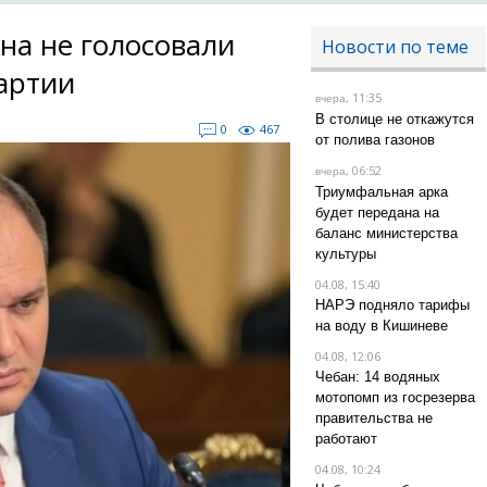
на не голосовали
Новости по теме
артии
, 11:35
вчера
В столице не откажутся
0
467
от полива газонов
, 06:52
вчера
Триумфальная арка
будет передана на
баланс министерства
культуры
04.08, 15:40
НАРЭ подняло тарифы
на воду в Кишиневе
04.08, 12:06
Чебан: 14 водяных
мотопомп из госрезерва
правительства не
работают
04.08, 10:24