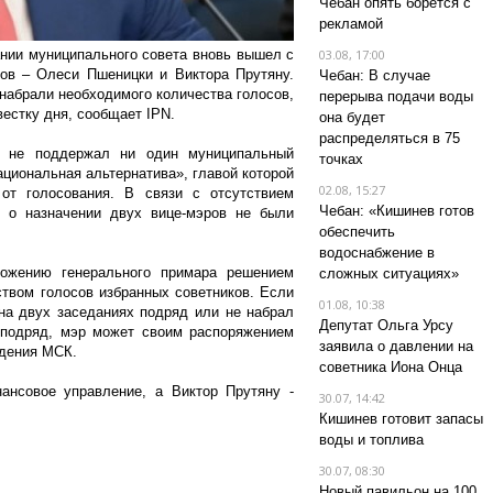
Чебан опять борется с
рекламой
нии муниципального совета вновь вышел с
03.08, 17:00
ов – Олеси Пшеницки и Виктора Прутяну.
Чебан: В случае
набрали необходимого количества голосов,
перерыва подачи воды
вестку дня, сообщает IPN.
она будет
распределяться в 75
а не поддержал ни один муниципальный
точках
ациональная альтернатива», главой которой
02.08, 15:27
от голосования. В связи с отсутствием
Чебан: «Кишинев готов
ы о назначении двух вице-мэров не были
обеспечить
водоснабжение в
ложению генерального примара решением
сложных ситуациях»
твом голосов избранных советников. Если
01.08, 10:38
на двух заседаниях подряд или не набрал
Депутат Ольга Урсу
 подряд, мэр может своим распоряжением
заявила о давлении на
едения МСК.
советника Иона Онца
ансовое управление, а Виктор Прутяну -
30.07, 14:42
Кишинев готовит запасы
воды и топлива
30.07, 08:30
Новый павильон на 100