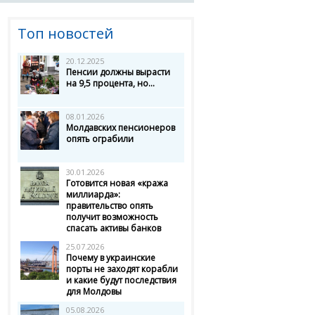
Топ новостей
20.12.2025
Пенсии должны вырасти
на 9,5 процента, но...
08.01.2026
Молдавских пенсионеров
опять ограбили
30.01.2026
Готовится новая «кража
миллиарда»:
правительство опять
получит возможность
спасать активы банков
25.07.2026
Почему в украинские
порты не заходят корабли
и какие будут последствия
для Молдовы
05.08.2026