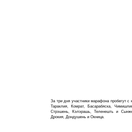
За три дня участники марафона пробегут с 
Тараклия, Комрат, Басарабяска, Чимишли
Стрэшень, Кэлэрашь, Теленешть и Сынже
Дрокия, Дондушень и Окница.