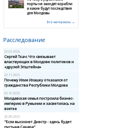
порты не заходят корабли
и какие будут последствия
для Молдовы
Все материалы →
Расследование
22.02.2026
Сергей Ткач: Что связывает
властвующих в Молдове политиков и
«друзей Эпштейна»
23.11.2025
Почему Илие Илашку отказался от
гражданства Республики Молдова
03.10.2025
Молдавская семья построила бизнес-
империю в Румынии и засветилась на
взятке
20.08.2025
"Если высохнет Днестр - здесь будет
пустыня Сахара"