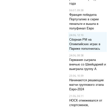
года
06.07, 09:38
Франция победила
Португалию в серии
пенальти и вышла в
полуфинал Евро
24.06, 12:10
Сборная РМ на
Олимпийских играх в
Париже пополнилась
24.06, 08:58
Германия сыграла
вничью со Швейцарией и
выиграла группу A
23.06, 10:39
Начинаются решающие
матчи группового этапа
Евро-2024
21.06, 06:11
НОСК отмежевался от
спортсменов,