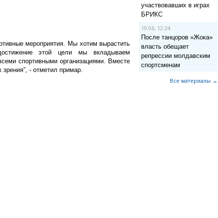
участвовавших в играх
БРИКС
19.06, 12:24
После танцоров «Жока»
ртивные мероприятия. Мы хотим вырастить
власть обещает
достижение этой цели мы вкладываем
репрессии молдавским
всеми спортивными организациями. Вместе
спортсменам
 зрения”, - отметил примар.
Все материалы →