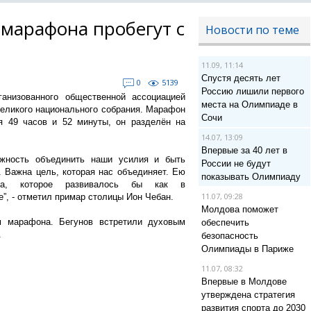
 марафона пробегут с
Новости по теме
11.09, 11:14
Спустя десять лет
0
5139
Россию лишили первого
ганизованного общественной ассоциацией
места на Олимпиаде в
 Великого национального собрания. Марафон
Сочи
я 49 часов и 52 минуты, он разделён на
14.07, 13:09
Впервые за 40 лет в
жность объединить наши усилия и быть
России не будут
. Важна цель, которая нас объединяет. Ею
показывать Олимпиаду
ва, которое развивалось бы как в
11.07, 09:28
е”, - отметил примар столицы Ион Чебан.
Молдова поможет
м марафона. Бегунов встретили духовым
обеспечить
.
безопасность
Олимпиады в Париже
11.07, 08:32
Впервые в Молдове
утверждена стратегия
развития спорта до 2030