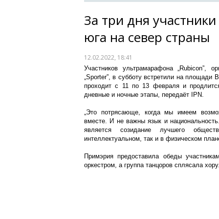
За три дня участники
юга на север страны
12.02.2022, 18:41
Участников ультрамарафона „Rubicon”, ор
„Sporter”, в субботу встретили на площади
проходит с 11 по 13 февраля и продлитс
дневные и ночные этапы, передаёт IPN.
„Это потрясающе, когда мы имеем возмо
вместе. И не важны язык и национальность
является созидание лучшего общест
интеллектуальном, так и в физическом план
Примэрия предоставила обеды участника
оркестром, а группа танцоров сплясала хору