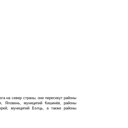
юга на север страны, они пересекут районы
я, Яловень, муниципий Кишинёв, районы
рей, муниципий Бэлць, а также районы