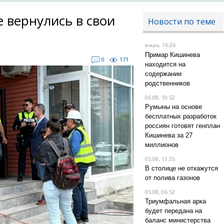
 вернулись в свои
Новости по теме
, 16:26
вчера
Примар Кишинева
0
171
находится на
содержании
родственников
06.08, 10:52
Румыны на основе
бесплатных разработок
россиян готовят генплан
Кишинева за 27
миллионов
05.08, 11:35
В столице не откажутся
от полива газонов
05.08, 06:52
Триумфальная арка
будет передана на
баланс министерства