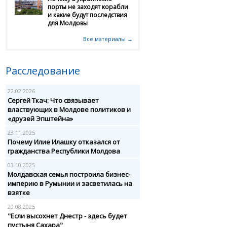
порты не заходят корабли
и какие будут последствия
для Молдовы
Все материалы →
Расследование
22.02.2026
Сергей Ткач: Что связывает
властвующих в Молдове политиков и
«друзей Эпштейна»
23.11.2025
Почему Илие Илашку отказался от
гражданства Республики Молдова
03.10.2025
Молдавская семья построила бизнес-
империю в Румынии и засветилась на
взятке
20.08.2025
"Если высохнет Днестр - здесь будет
пустыня Сахара"