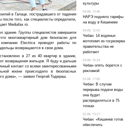
культуры
04.08, 15:40
эилей в Галаце, пострадавшего от падения
НАРЭ подняло тарифы
ы после того, как специалисты определили,
на воду в Кишиневе
ает Мediafax.ro.
04.08, 12:06
л здание. Г
руппы специалистов завершили
Чебан: 14 водяных
что многоквартирный дом безопасен для
мотопомп из госрезерва
компании Electrica проводят работы по
правительства не
адельцы возвращаются в свои дома.
работают
тановлено в 27 из 40 квартир в здании,
04.08, 10:24
 от возвращения жильцов. Я буду и дальше
Чебан опять борется с
янный контакт со всеми заинтересованными
рекламой
льной жизни происходило в безопасных
го дома», — заявил Георгий Тодераш.
03.08, 17:00
Чебан: В случае
перерыва подачи воды
она будет
распределяться в 75
точках
02.08, 15:27
Чебан: «Кишинев готов
обеспечить