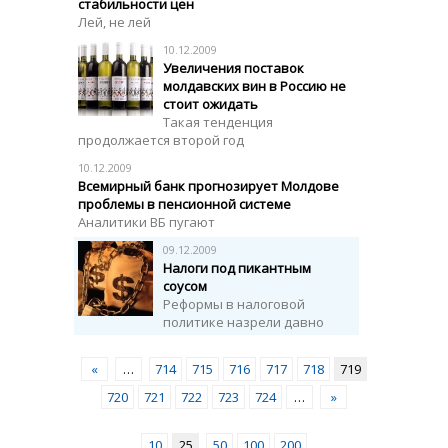
стабильности цен
Лей, не лей
10.12.2009
Увеличения поставок
молдавских вин в Россию не
стоит ожидать
Такая тенденция
продолжается второй год
10.12.2009
Всемирный банк прогнозирует Молдове
проблемы в пенсионной системе
Аналитики ВБ пугают
09.12.2009
Налоги под пикантным
соусом
Реформы в налоговой
политике назрели давно
«
…
714
715
716
717
718
719
720
721
722
723
724
…
»
10
25
50
100
200