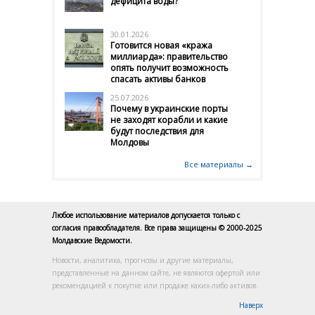
дефицита воды?
30.01.2026
Готовится новая «кража
миллиарда»: правительство
опять получит возможность
спасать активы банков
25.07.2026
Почему в украинские порты
не заходят корабли и какие
будут последствия для
Молдовы
Все материалы →
Любое использование материалов допускается только с
согласия правообладателя. Все права защищены © 2000-2025
Молдавские Ведомости.
Новости, аналитика, прогнозы и другие материалы,
представленные на данном сайте, не являются офертой или
рекомендацией к покупке или продаже каких-либо активов.
Наверх