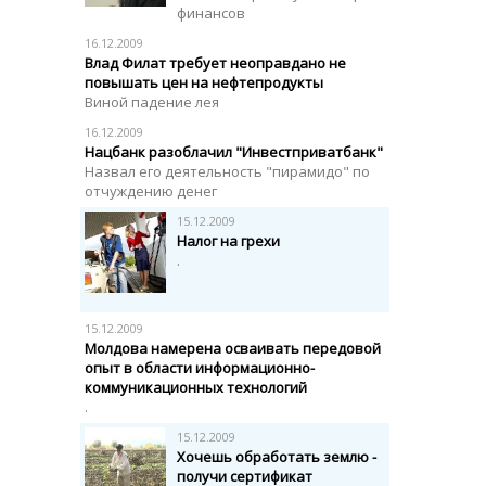
финансов
16.12.2009
Влад Филат требует неоправдано не
повышать цен на нефтепродукты
Виной падение лея
16.12.2009
Нацбанк разоблачил "Инвестприватбанк"
Назвал его деятельность "пирамидо" по
отчуждению денег
15.12.2009
Налог на грехи
.
15.12.2009
Молдова намерена осваивать передовой
опыт в области информационно-
коммуникационных технологий
.
15.12.2009
Хочешь обработать землю -
получи сертификат