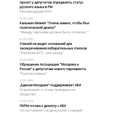
просит у депутатов определить статус
русского языка в РМ
Рекомендации НПО
07.09.2009
Кальман Мижей :"Очень важно, чтобы был
политический диалог"
"Между партиями должно быть согласие.."
07.09.2009
Спиней не видит оснований для
засекречивания избирательных списков
"Решение ВСП - шаг назад"
07.09.2009
Обращение Ассоциации "Молдова и
Россия" к депутатам нового парламента
"Год Кантемира"
07.09.2009
„Единая Молдова” поддерживает АЕИ
И призывает к этому гражданское
общество
07.09.2009
ПКРМ готова к диалогу с АЕИ
Но настаивает на дискуссиях с каждой