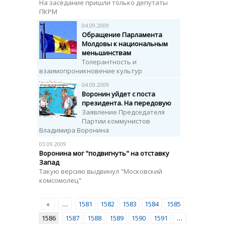
На заседание пришли только депутаты
ПКРМ
04.09.2009
Обращение Парламента
Молдовы к национальным
меньшинствам
Толерантность и
взаимопроникновение культур
04.09.2009
Воронин уйдет с поста
президента. На передовую
Заявление Председателя
Партии коммунистов
Владимира Воронина
03.09.2009
Воронина мог "подвигнуть" на отставку
Запад
Такую версию выдвинул "Московский
комсомолец"
«
…
1581
1582
1583
1584
1585
1586
1587
1588
1589
1590
1591
…