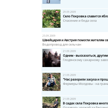
29.09.2009
Село Покровка cлавится ябл
Спасение и беда села
25.09.2009
Швейцария и Австрия помогли жителям с
Водопровод для сельчан
21.09.2009
Одним - высказаться, другим
Глодянскому сахарному зав
21.09.2009
"Нас разорили засуха и про
Фермеры Молдовы - на гран
21.09.2009
В садах села Покровка много
Отдавать урожай за бесцено