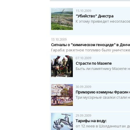
15.10.2009
"Убийство" Днестра
К этому приведет несоглас
13.10.2009
Сигналы о "химическом геноциде" в Дэнч
Гараба: ракетное топливо было уничтоже
07.10.2009
Страсти по Мазепе
Быть ли памятнику Мазепе 
30.09.2009
Примэрию коммуны Фрасин 
Три мусорные свалки стали
29.09.2009
Тарифы на воду:
от 12 леев в Шолданештах до