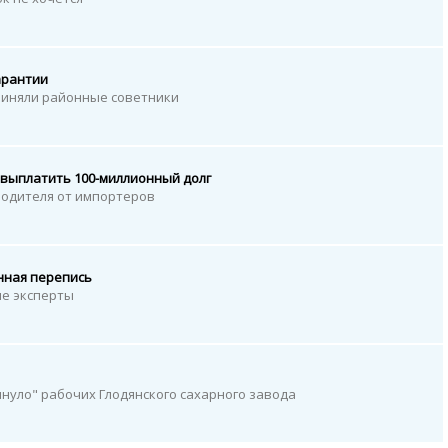
арантии
риняли районные советники
выплатить 100-миллионный долг
водителя от импортеров
нная перепись
е эксперты
нуло" рабочих Глодянского сахарного завода