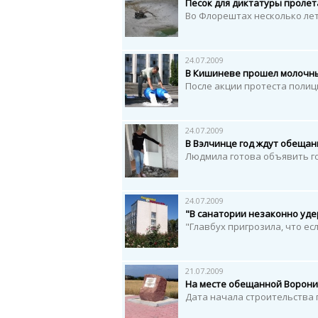
Песок для диктатуры проле
Во Флорештах несколько ле
24.07.2009
В Кишиневе прошел молочн
После акции протеста поли
24.07.2009
В Вэлчинце год ждут обеща
Людмила готова объявить г
24.07.2009
"В санатории незаконно уд
"Главбух пригрозила, что ес
21.07.2009
На месте обещанной Ворони
Дата начала строительства