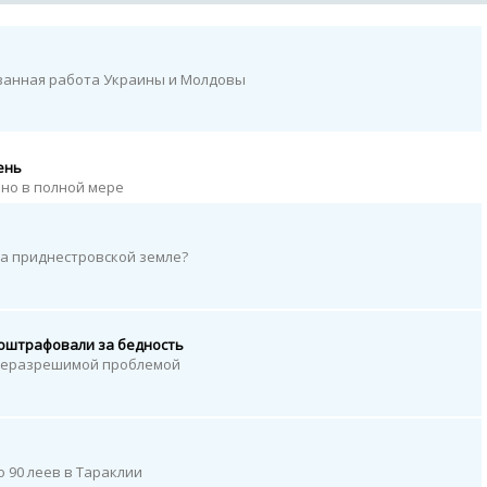
ованная работа Украины и Молдовы
ень
но в полной мере
на приднестровской земле?
оштрафовали за бедность
 неразрешимой проблемой
 90 леев в Тараклии