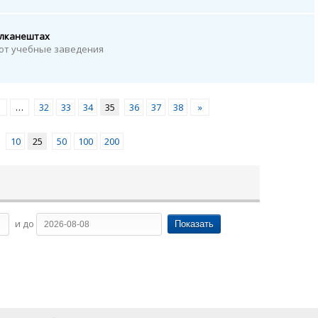
улканештах
ют учебные заведения
…
32
33
34
35
36
37
38
»
10
25
50
100
200
и до