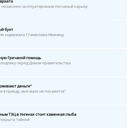
тариата
т незаконно эксплуатировали песчаный карьер
ый бунт
ция задержала Станислава Иваницу
нную Гречаной помощь
олодовку перед Домом правительства
ерживают деньги"
ли я приеду, мне мало не покажется"
ным ТЭЦ в Унгенах стоит каменная глыба
 покрыта тайной