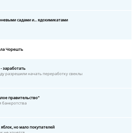
оневыми садами и... ядохимикатами
ела Чорешть
 - заработать
оду разрешили начать переработку свеклы
шлое правительство"
и банкротства
 яблок, но мало покупателей
к не хочется