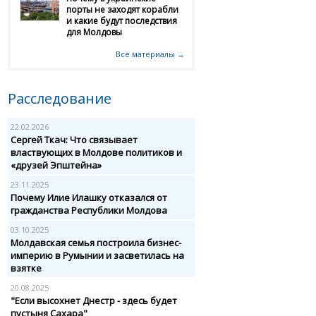
порты не заходят корабли
и какие будут последствия
для Молдовы
Все материалы →
Расследование
22.02.2026
Сергей Ткач: Что связывает
властвующих в Молдове политиков и
«друзей Эпштейна»
23.11.2025
Почему Илие Илашку отказался от
гражданства Республики Молдова
03.10.2025
Молдавская семья построила бизнес-
империю в Румынии и засветилась на
взятке
20.08.2025
"Если высохнет Днестр - здесь будет
пустыня Сахара"