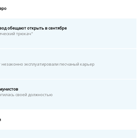
вро
вод обещают открыть в сентябре
тический трюкач"
т незаконно эксплуатировали песчаный карьер
мунистов
атилась своей должностью
и
и