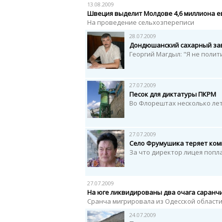
13.08.2009
Швеция выделит Молдове 4,6 миллиона е
На проведение сельхозпереписи
28.07.2009
Дондюшанский сахарный за
Георгий Магдыл: "Я не поли
27.07.2009
Песок для диктатуры ПКРМ
Во Флорештах несколько ле
27.07.2009
Село Фрумушика теряет ком
За что директор лицея попл
27.07.2009
На юге ликвидированы два очага саранч
Сранча мигрировала из Одесской област
24.07.2009