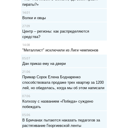
пираты?»
14.01
Волки и овцы
27.09
Центр – регионы: как распределяются
средства?
14.08
"Металлист" исключили из Лиги чемпионов
05.07
Дан приказ ему на двери
21.06
Примар Сорок Елена Боднаренко
способствовала продаже трех квартир за 1200
лей, но обиделась, когда мы об этом написали
07.06
Колхозу с названием «Победа» суждено
побеждать
05.06
В Бричанах пытаются наказать педагогов за
растягивание Георгиевской ленты