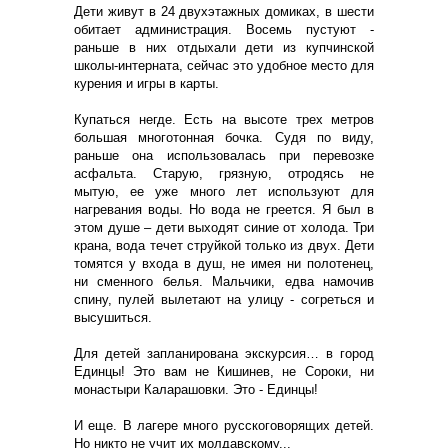
Дети живут в 24 двухэтажных домиках, в шести
обитает администрация. Восемь пустуют -
раньше в них отдыхали дети из купчинской
школы-интерната, сейчас это удобное место для
курения и игры в карты.
Купаться негде. Есть на высоте трех метров
большая многотонная бочка. Судя по виду,
раньше она использовалась при перевозке
асфальта. Старую, грязную, отродясь не
мытую, ее уже много лет используют для
нагревания воды. Но вода не греется. Я был в
этом душе – дети выходят синие от холода. Три
крана, вода течет струйкой только из двух. Дети
томятся у входа в душ, не имея ни полотенец,
ни сменного белья. Мальчики, едва намочив
спину, пулей вылетают на улицу - согреться и
высушиться.
Для детей запланирована экскурсия… в город
Единцы! Это вам не Кишинев, не Сороки, ни
монастыри Каларашовки. Это - Единцы!
И еще. В лагере много русскоговорящих детей.
Но никто не учит их молдавскому...