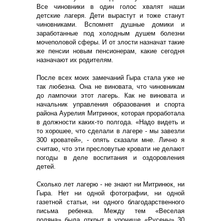
Все чиновники в один голос хвалят наши
детские лагеря. Дети вырастут и тоже станут
чиновниками. Вспомнят душные домики и
заработанные под холодным душем болезни
мочеполовой сферы. И от злости назначат такие
же пенсии новым пенсионерам, какие сегодня
назначают их родителям.
После всех моих замечаний Гыра стала уже не
так любезна. Она не виновата, что чиновникам
до лампочки этот лагерь. Как не виновата и
начальник управления образования и спорта
района Аурелия Митринюк, которая проработала
в должности каких-то полгода. «Надо видеть и
то хорошее, что сделали в лагере - мы завезли
300 кроватей», - опять сказали мне. Лично я
считаю, что эти пресловутые кровати не делают
погоды в деле воспитания и оздоровления
детей.
Сколько лет лагерю - не знают ни Митринюк, ни
Гыра. Нет ни одной фотографии, ни одной
газетной статьи, ни одного благодарственного
письма ребенка. Между тем «Веселая
поляна» была открыт в урочище «Русены» 30