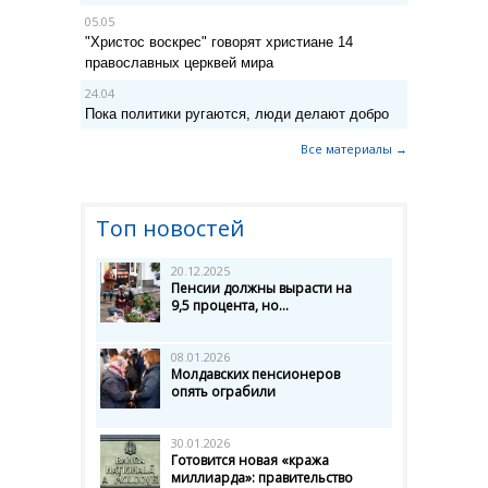
05.05
"Христос воскрес" говорят христиане 14
православных церквей мира
24.04
Пока политики ругаются, люди делают добро
Все материалы →
Топ новостей
20.12.2025
Пенсии должны вырасти на
9,5 процента, но...
08.01.2026
Молдавских пенсионеров
опять ограбили
30.01.2026
Готовится новая «кража
миллиарда»: правительство