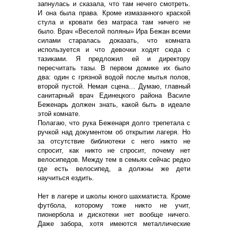
запнулась и сказала, что там нечего смотреть.
И она была права. Кроме измазанного краской
стула и кровати без матраса там ничего не
было. Врач «Веселой поляны» Ира Бежан всеми
силами старалась доказать, что комната
используется и что девочки ходят сюда с
тазиками. Я предложил ей и директору
пересчитать тазы. В первом домике их было
два: один с грязной водой после мытья полов,
второй пустой. Немая сцена… Думаю, главный
санитарный врач Единецкого района Василе
Беженарь должен знать, какой быть в идеале
этой комнате.
Полагаю, что рука Беженаря долго трепетала с
ручкой над документом об открытии лагеря. Но
за отсутствие библиотеки с него никто не
спросит, как никто не спросит, почему нет
велосипедов. Между тем в семьях сейчас редко
где есть велосипед, а должны же дети
научиться ездить.
Нет в лагере и школы юного шахматиста. Кроме
футбола, которому тоже никто не учит,
пионербола и дискотеки нет вообще ничего.
Даже забора, хотя имеются металлические