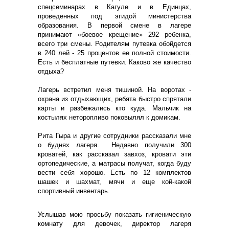
спецсеминарах в Кагуле и в Единцах,
проведенных под эгидой министерства
образования. В первой смене в лагере
принимают «боевое крещение» 292 ребенка,
всего три смены. Родителям путевка обойдется
в 240 лей - 25 процентов ее полной стоимости.
Есть и бесплатные путевки. Каково же качество
отдыха?
Лагерь встретил меня тишиной. На воротах -
охрана из отдыхающих, ребята быстро спрятали
карты и разбежались кто куда. Мальчик на
костылях неторопливо поковылял к домикам.
Рита Гыра и другие сотрудники рассказали мне
о буднях лагеря. Недавно получили 300
кроватей, как рассказал завхоз, кровати эти
ортопедические, а матрасы получат, когда буду
вести себя хорошо. Есть по 12 комплектов
шашек и шахмат, мячи и еще кой-какой
спортивный инвентарь.
Услышав мою просьбу показать гигиеническую
комнату для девочек, директор лагеря