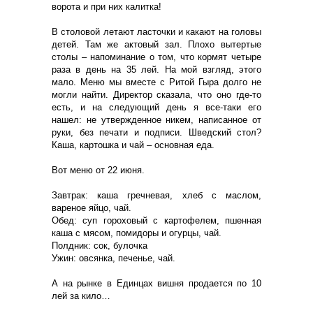
ворота и при них калитка!
В столовой летают ласточки и какают на головы
детей. Там же актовый зал. Плохо вытертые
столы – напоминание о том, что кормят четыре
раза в день на 35 лей. На мой взгляд, этого
мало. Меню мы вместе с Ритой Гыра долго не
могли найти. Директор сказала, что оно где-то
есть, и на следующий день я все-таки его
нашел: не утвержденное никем, написанное от
руки, без печати и подписи. Шведский стол?
Каша, картошка и чай – основная еда.
Вот меню от 22 июня.
Завтрак: каша гречневая, хлеб с маслом,
вареное яйцо, чай.
Обед: суп гороховый с картофелем, пшенная
каша с мясом, помидоры и огурцы, чай.
Полдник: сок, булочка
Ужин: овсянка, печенье, чай.
А на рынке в Единцах вишня продается по 10
лей за кило…