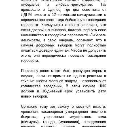
либералов и либерал-демократов. Так
произошло в Единец, где два советника от
ЛДПМ вместе с 12 коллегами-коммунистами с
середины прошлого года бойкотируют заседания
горсовета. Коммунисты открыто заявляют, что
хотят досрочных выборов, надеясь вернуть себе
большинство в городском парламенте. Либерал-
демократы, в свою очередь, осознают, что в
случае досрочных выборов могут полностью
лишиться доверия единчан. Чтобы не допустить
этого, они периодически посещают заседания
горсовета.
По закону совет может быть распущен мэром в
случае, если не примет ни одного решения в
течение шести месяцев подряд, независимо от
количества заседаний. В этом случае ЦИК
должен в 10-дневный срок установить дату
новых выборов.
Согласно тому же закону о местной власти,
«решения, касающиеся утверждения местного
бюджета, управления имуществом села
(коммуны), города (муниципия), определения
размера местных налогов, планирования