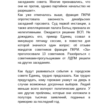
заседаниях совета. Многие признавались, что
они не против, однако партийное начальство не
разрешает».
Как уже отмечалось выше, фракция ПКРМ
опротестовала законность декабрьских
заседаний горсовета. Суд первой инстанции, а
также апелляционная палата Бельц признала их
нелегитимными. Ожидается решение ВСП. Не
дожидаясь его, примар Единец созвал в
минувшую пятницу сессию, в повестке дня
которой значился один вопрос: об отзыве
мандатов советников фракции ПКРМ. «За»
проголосовали 13 советников. Разобраться с
советниками-прогульщиками от ЛДПМ решили
на других заседаниях.
Как будут развиваться события в городском
совете Единец, трудно предсказать. Как трудно
предугадать, кому горожане укажут на дверь в
случае возможных досрочных выборов. Людей
меньше всего волнуют политические дрязги. У
них другие проблемы, которые они изложили в
полутора тысячах заявлений, поданных в
примэрию за последний год.