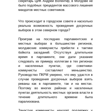
секретарь ЦИК Андрей Волентир, в Молдове не
было подобных прецедентов массового лишения
мандатов местных советников.
Что происходит в городском совете и насколько
реальна возможность проведения досрочных
выборов в этом северном городе?
Проиграв на последних парламентских и
местных выборах в большинстве регионов,
молдавские коммунисты прибегли к тактике
бойкота заседаний. Отсутствуя длительное
время в парламенте, они дали указание
следовать их примеру коллегам в тех регионах
и населенных пунктах, где советники-
коммунисты составляют меньшинство.
Руководство ПКРМ уверено, что ему удастся в
случае проведения досрочных выборов взять
реванш как в парламенте, так и на местах.
Поэтому во многих районах и населенных
пунктах деятельность местных органов власти в
течение длительного времени была
парализована.
Зачастую коммунисты находят поддержку у