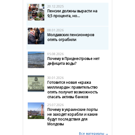
20.12.2025
Пенсии должны вырасти на
9,5 процента, но...
08.01.2026
Молдавских пенсионеров
опять ограбили
05.08.2026
Почему в Приднестровье нет
дефицита воды?
30.01.2026
Готовится новая «кража
миллиарда»: правительство
опять получит возможность
спасать активы банков
25.07.2026
Почему в украинские порты
не заходят корабли и какие
будут последствия для
Молдовы
Все материалы →