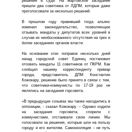
решения в суде. На мартовское заседание
пришли два советника от ЛДПМ, которые даже
проголосовали за несколько решений.
В прошлом году правивший тогда альянс
изменил законодательство, позволяющее
отзывать мандаты у депутатов всех уровней в
случае их необоснованного отсутствия на трех и
более заседаниях органов власти.
На основании этих поправок несколько дней
назад городской совет Единец постановил
отозвать мандаты 11 советников от ПКРМ. Как
сообщил нашему корреспонденту примар
города, представитель ДПМ Константин
Кожокару, решение было принято в связи с тем,
что советники-коммунисты по 17-19 раз не
являлись на заседания горсовета.
«В предыдущих созывах мы также находились в
оппозиции, - сказал Кожокару. – Однако ходили
на заседания горсовета, спорили с
коммунистами, отстаивали свою линию. Мы
голосовали за решения, которые шли на пользу
городу и его жителям. Самоизоляция – не путь