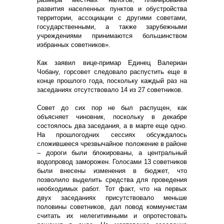
развития населенных пунктов и обустройства
территории, ассоциации с другими советами,
государственными, а также зарубежными
учреждениями принимаются большинством
избранных советников».
Как заявил вице-примар Единец Валериан
Чобану, горсовет следовало распустить еще в
конце прошлого года, поскольку каждый раз на
заседаниях отсутствовало 14 из 27 советников.
Совет до сих пор не был распущен, как
объясняет чиновник, поскольку в декабре
состоялось два заседания, а в марте еще одно.
На прошлогодних сессиях обсуждалось
сложившееся чрезвычайное положение в районе
– дороги были блокированы, а центральный
водопровод заморожен. Голосами 13 советников
были внесены изменения в бюджет, что
позволило выделить средства для проведения
необходимых работ. Тот факт, что на первых
двух заседаниях присутствовало меньше
половины советников, дал повод коммунистам
считать их нелегитимными и опротестовать