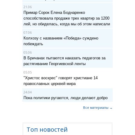
21.06
Примар Сорок Елена Боднаренко
способствовала продаже трех квартир за 1200
лей, но обиделась, когда мы об этом написали
07.06
Колхозу с названием «Победа» суждено
побеждать
05.06
В Бричанах пытаются наказать педагогов за
растягивание Георгиевской ленты
05.05
"Христос воскрес" говорят христиане 14
православных церквей мира
24.04
Пока политики ругаются, люди делают добро
Все материалы →
Топ новостей