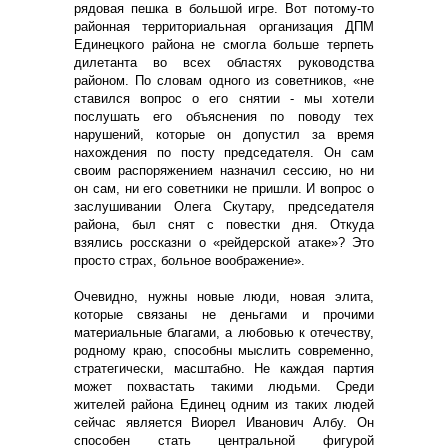
рядовая пешка в большой игре. Вот потому-то
районная территориальная организация ДПМ
Единецкого района не смогла больше терпеть
дилетанта во всех областях руководства
районом. По словам одного из советников, «не
ставился вопрос о его снятии - мы хотели
послушать его объяснения по поводу тех
нарушений, которые он допустил за время
нахождения по посту председателя. Он сам
своим распоряжением назначил сессию, но ни
он сам, ни его советники не пришли. И вопрос о
заслушивании Олега Скутару, председателя
района, был снят с повестки дня. Откуда
взялись россказни о «рейдерской атаке»? Это
просто страх, больное воображение».
Очевидно, нужны новые люди, новая элита,
которые связаны не деньгами и прочими
материальные благами, а любовью к отечеству,
родному краю, способны мыслить современно,
стратегически, масштабно. Не каждая партия
может похвастать такими людьми. Среди
жителей района Единец одним из таких людей
сейчас является Виорел Иванович Албу. Он
способен стать центральной фигурой