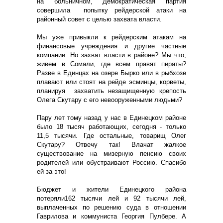
на больничном, Демократическая партия
совершила попытку рейдерской атаки на
районный совет с целью захвата власти.
Мы уже привыкли к рейдерским атакам на
финансовые учреждения и другие частные
компании. Но захват власти в районе? Мы что,
живем в Сомали, где всем правят пираты?
Разве в Единцах на озере Бырко или в рыбхозе
плавают или стоят на рейде эсминцы, корветы,
планируя захватить незащищенную крепость
Олега Скутару с его невооруженными людьми?
Пару лет тому назад у нас в Единецком районе
было 18 тысяч работающих, сегодня - только
11,5 тысячи. Где остальные, товарищ Олег
Скутару? Отвечу так! Влачат жалкое
существование на мизерную пенсию своих
родителей или обустраивают Россию. Спасибо
ей за это!
Бюджет и жители Единецкого района
потеряли162 тысячи лей и 92 тысячи лей,
выплаченных по решению суда в отношении
Гаврилова и коммуниста Георгия Пулбере. А