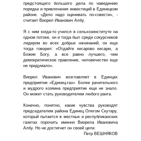
предстоящего большого дела по наведению
порядка и привлечения инвестиций в Единецком
районе. «Дело надо оценивать по-совести», -
считает Виорел Иванович Албу.
Я с ним когда-то учился в сельхозинституте на
одном потоке, он и тогда был среди сокурсников
лидером во всех добрых начинаний, он еще
тогда говорил: «Отдайте кесарово кесарю, а
Божие Богу, а все равно лучшего, чем
демократическое правление, человечество еще
не придумало».
Виорел Иванович возглавляет в Единцах
предприятие «Единец-газ». Более рачительного
и мудрого хозяина предприятие еще не знало.
Он может стать руководителем любого ранга.
Конечно, понятно, какие чувства руководят
председателем района Единец Олегом Скутару,
который пытается в местных и республиканских
газетах порочить именно Виорела Ивановича
Албу. Но не достигнет он своей цели.
Петр ВЕШНЯКОВ