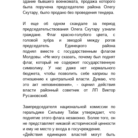
здание бывшего военкомата, продажа которого
была поручена председателю района Олегу
Скутару, было продано без проведения тендера.
И еще об одном скандале за период
председательствования Олега Скутару узнали
граждане. Флаг красно-голубого цвета, с
головой зубра и звездой между рогов
председатель Единецкого района
поднял вместе с государственным флагом
Молдовы. «Не могу сказать, почему был поднят
флаг, который не содержит государственную
символику. У нас даже нет нормального
бюджета, чтобы позволить себе капризы по
отношению к центральной власти. Думаю, что
это акт неповиновения», - оценил действия
власти районный советник от ЛП Виктор
Русановский.
Зампредседателя национальной комиссии по
геральдике Сильвиу Табак утверждает, что
поднятие этого флага незаконно. Более того, он
не представляет никакой исторической ценности
и ему не место у входа в госучреждение.
«Действия единецких властей могут быть