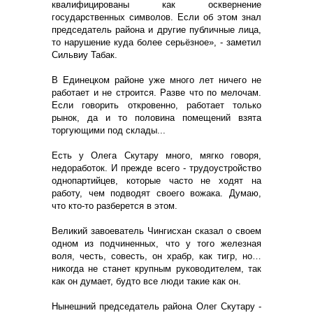
квалифицированы как осквернение
государственных символов. Если об этом знал
председатель района и другие публичные лица,
то нарушение куда более серьёзное», - заметил
Сильвиу Табак.
В Единецком районе уже много лет ничего не
работает и не строится. Разве что по мелочам.
Если говорить откровенно, работает только
рынок, да и то половина помещений взята
торгующими под склады...
Есть у Олега Скутару много, мягко говоря,
недоработок. И прежде всего - трудоустройство
однопартийцев, которые часто не ходят на
работу, чем подводят своего вожака. Думаю,
что кто-то разберется в этом.
Великий завоеватель Чингисхан сказал о своем
одном из подчиненных, что у того железная
воля, честь, совесть, он храбр, как тигр, но…
никогда не станет крупным руководителем, так
как он думает, будто все люди такие как он.
Нынешний председатель района Олег Скутару -