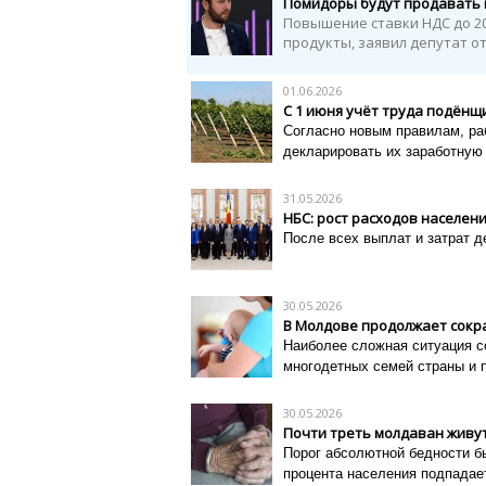
Помидоры будут продавать 
Повышение ставки НДС до 20
продукты, заявил депутат от 
01.06.2026
С 1 июня учёт труда подёнщ
Согласно новым правилам, ра
декларировать их заработную п
31.05.2026
НБС: рост расходов населени
После всех выплат и затрат д
30.05.2026
В Молдове продолжает сокра
Наиболее сложная ситуация со
многодетных семей страны и п
30.05.2026
Почти треть молдаван живу
Порог абсолютной бедности бы
процента населения подпадает