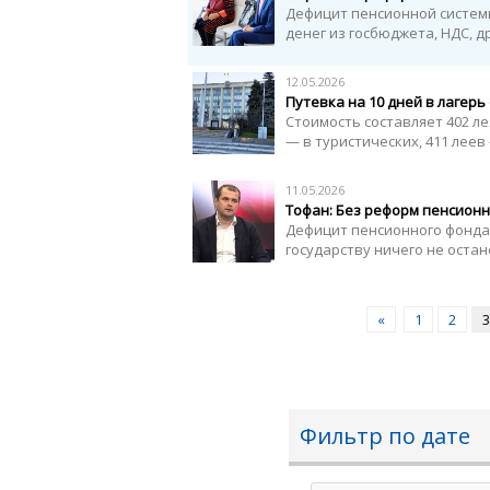
Дефицит пенсионной системы
денег из госбюджета, НДС, д
12.05.2026
Путевка на 10 дней в лагерь
Стоимость составляет 402 лея
— в туристических, 411 леев 
11.05.2026
Тофан: Без реформ пенсионн
Дефицит пенсионного фонда 
государству ничего не оста
«
1
2
3
Фильтр по дате