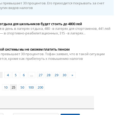
 превышает 30 процентов. Его приходится покрывать за счет
ругих видов налогов
 отдыха для школьников будет стоить до 4800 лей
 в день в лагерях отдыха, 480 - в лагерях для спортсменов, 441 лей
— в спортивно-реабилитационных, 315 - в лагерях...
ой системы мы не сможем платить пенсии
превышает 30 процентов. Тофан заявил, что в такой ситуации
нется, кроме как прибегнуть к повышению налогов
4
5
6
…
27
28
29
30
»
10
25
50
100
200