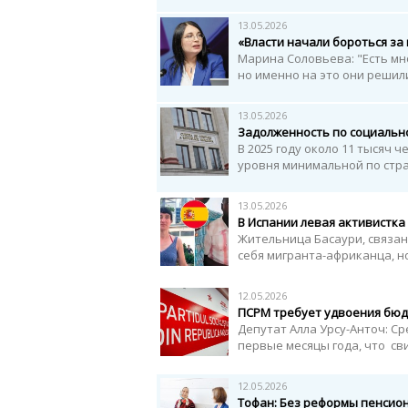
13.05.2026
«Власти начали бороться за
Марина Соловьева: "Есть мн
но именно на это они решил
13.05.2026
Задолженность по социальн
В 2025 году около 11 тысяч
уровня минимальной по стра
13.05.2026
В Испании левая активистка
Жительница Басаури, связа
себя мигранта-африканца, но
12.05.2026
ПСРМ требует удвоения бю
Депутат Алла Урсу-Анточ: С
первые месяцы года, что св
12.05.2026
Тофан: Без реформы пенсио