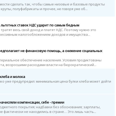
мости сделать так, чтобы самые низовые и базовые продукты
 крупы, полуфабрикаты и прочее, не говоря уже об...
льготных ставок НДС ударит по самым бедным
тратят весь свой доход и платят НДС. Поэтому нужно это
рессивным налогообложением доходов и имущества...
редполагает не финансовую помощь, а снижение социальных
териальное обеспечение населения. Условия продиктованы
а, возросшими расходами власти на бюрократический...
хлеба и молока
ко уже предупредил: минимальная цена булки хлеба может дойти
начисляли компенсации, себе - премии
джетного покрытия; надбавки без обоснования; зарплаты,
 фактически не находились в стране… Это лишь часть...