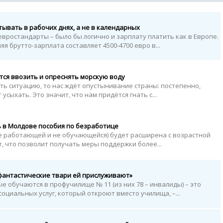
тывать в рабочих днях, а не в календарных
евростандарты – было бы логично и зарплату платить как в Европе.
яя брутто-зарплата составляет 4500-4700 евро в...
ся ввозить и опреснять морскую воду
ять ситуацию, то нас ждёт опустынивание страны: постепенно,
усыхать. Это значит, что нам придётся гнать с...
ь в Молдове пособия по безработице
е работающей и не обучающейся) будет расширена с возрастной
ет, что позволит получать меры поддержки более...
 фантастические твари ей прислуживают»
е обучаются в профучилище № 11 (из них 78 – инвалиды) – это
 социальных услуг, который откроют вместо училища, –...