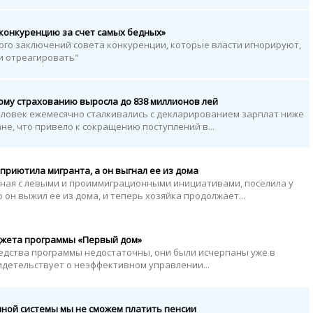
 конкуренцию за счет самых бедных»
ого заключений совета конкуренции, которые власти игнорируют,
и отреагировать"
ому страхованию выросла до 838 миллионов лей
 человек ежемесячно сталкивались с декларированием зарплат ниже
не, что привело к сокращению поступлений в...
 приютила мигранта, а он выгнал ее из дома
нная с левыми и проиммиграционными инициативами, поселила у
 он выжил ее из дома, и теперь хозяйка продолжает...
джета программы «Первый дом»
редства программы недостаточны, они были исчерпаны уже в
идетельствует о неэффективном управлении...
нной системы мы не сможем платить пенсии