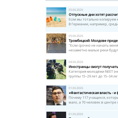
05.06.2026
Отпускные дни хотят рассчи
Если мы тотально копируем 
В Германии, например, средн
05.06.2026
Тромбицкий: Молдове придет
"Если срочно не начать мен
незаметно малые реки будут 
04.06.2026
Иностранцы смогут получат
Категория молодёжи NEET (н
группы 15–29 лет до 15–34 л
01.06.2026
«Фантастическая власть - и
Почему 117 учащихся, которы
мало, а 70 человек в центре
01.06.2026