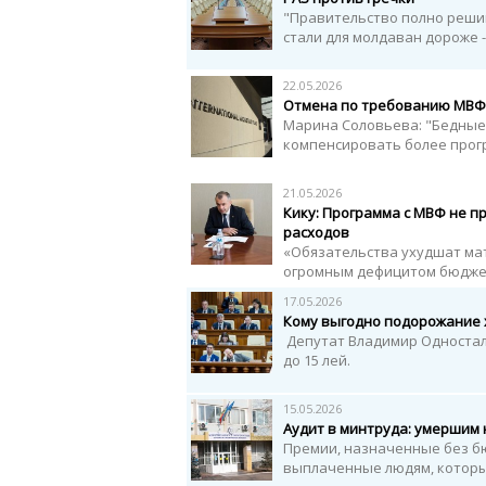
"Правительство полно реши
стали для молдаван дороже -
22.05.2026
Отмена по требованию МВФ 
Марина Соловьева: "Бедные 
компенсировать более прог
21.05.2026
Кику: Программа с МВФ не п
расходов
«Обязательства ухудшат ма
огромным дефицитом бюджет
17.05.2026
Кому выгодно подорожание 
Депутат Владимир Одностал
до 15 лей.
15.05.2026
Аудит в минтруда: умершим 
Премии, назначенные без бю
выплаченные людям, которые