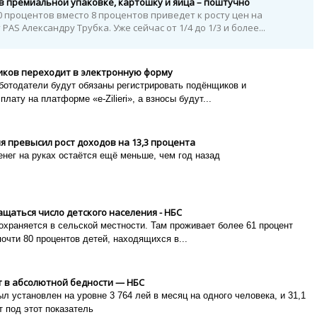
в премиальной упаковке, картошку и яйца – поштучно
 процентов вместо 8 процентов приведет к росту цен на
PAS Александру Трубка. Уже сейчас от 1/4 до 1/3 и более...
иков переходит в электронную форму
ботодатели будут обязаны регистрировать подёнщиков и
лату на платформе «e-Zilieri», а взносы будут...
я превысил рост доходов на 13,3 процента
енег на руках остаётся ещё меньше, чем год назад
щаться число детского населения - НБС
храняется в сельской местности. Там проживает более 61 процент
очти 80 процентов детей, находящихся в...
т в абсолютной бедности — НБС
л установлен на уровне 3 764 лей в месяц на одного человека, и 31,1
 под этот показатель