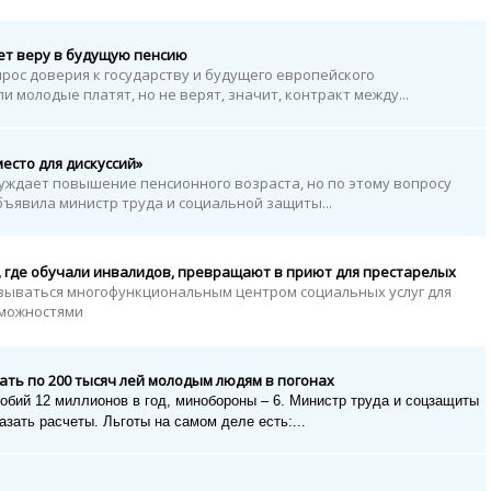
ет веру в будущую пенсию
прос доверия к государству и будущего европейского
и молодые платят, но не верят, значит, контракт между...
есто для дискуссий»
уждает повышение пенсионного возраста, но по этому вопросу
объявила министр труда и социальной защиты...
 где обучали инвалидов, превращают в приют для престарелых
зываться многофункциональным центром социальных услуг для
зможностями
ть по 200 тысяч лей молодым людям в погонах
обий 12 миллионов в год, минобороны – 6. Министр труда и соцзащиты
зать расчеты. Льготы на самом деле есть:...