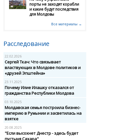
порты не заходят корабли
и какие будут последствия
для Молдовы
Все материалы →
Расследование
22.02.2026
Сергей Ткач: Что связывает
властвующих в Молдове политиков и
«друзей Эпштейна»
23.11.2025
Почему Илие Илашку отказался от
гражданства Республики Молдова
03.10.2025
Молдавская семья построила бизнес-
империю в Румынии и засветилась на
взятке
20.08.2025
"Если высохнет Днестр - здесь будет
пустыня Сахара"