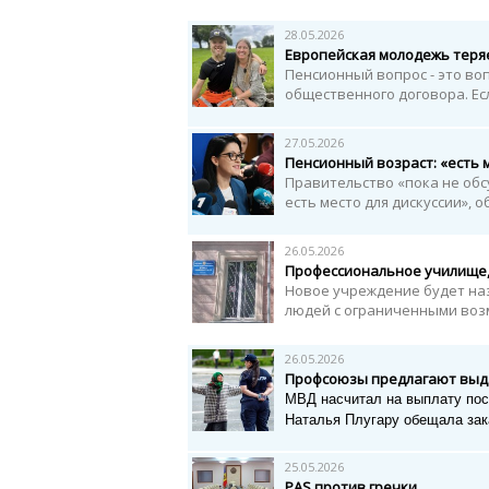
28.05.2026
Европейская молодежь теря
Пенсионный вопрос - это во
общественного договора. Есл
27.05.2026
Пенсионный возраст: «есть м
Правительство «пока не обс
есть место для дискуссии», 
26.05.2026
Профессиональное училище,
Новое учреждение будет на
людей с ограниченными во
26.05.2026
Профсоюзы предлагают выда
МВД насчитал на выплату пос
Наталья Плугару обещала зака
25.05.2026
PAS против гречки