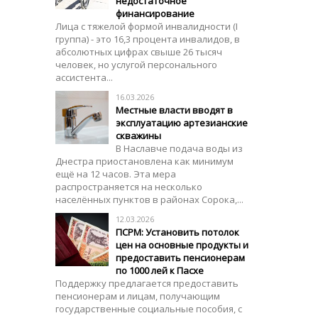
недостаточное
финансирование
Лица с тяжелой формой инвалидности (I
группа) - это 16,3 процента инвалидов, в
абсолютных цифрах свыше 26 тысяч
человек, но услугой персонального
ассистента...
16.03.2026
Местные власти вводят в
эксплуатацию артезианские
скважины
В Наславче подача воды из
Днестра приостановлена как минимум
ещё на 12 часов. Эта мера
распространяется на несколько
населённых пунктов в районах Сорока,...
12.03.2026
ПСРМ: Установить потолок
цен на основные продукты и
предоставить пенсионерам
по 1000 лей к Пасхе
Поддержку предлагается предоставить ​​
пенсионерам и лицам, получающим
государственные социальные пособия, с