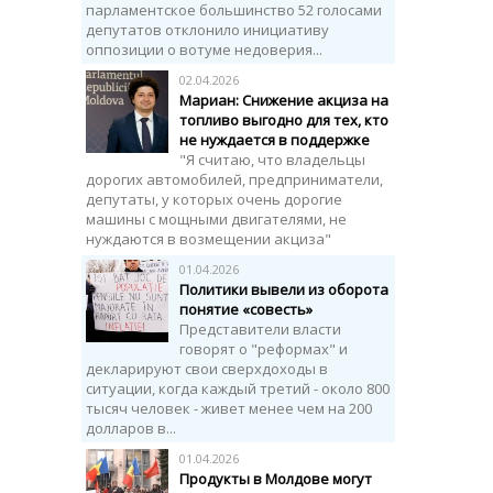
парламентское большинство 52 голосами
депутатов отклонило инициативу
оппозиции о вотуме недоверия...
02.04.2026
Мариан: Снижение акциза на
топливо выгодно для тех, кто
не нуждается в поддержке
"Я считаю, что владельцы
дорогих автомобилей, предприниматели,
депутаты, у которых очень дорогие
машины с мощными двигателями, не
нуждаются в возмещении акциза"
01.04.2026
Политики вывели из оборота
понятие «совесть»
Представители власти
говорят о "реформах" и
декларируют свои сверхдоходы в
ситуации, когда каждый третий - около 800
тысяч человек - живет менее чем на 200
долларов в...
01.04.2026
Продукты в Молдове могут