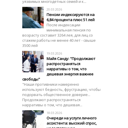
уязвимых многодетных семей и к...
20.03.2026
Пенсии индексируются на
6,84 процента плюс 51 лей
После индексации
минимальная пенсия по
возрасту составит 3264 лея, для лиц со
стажем работы не менее 40 лет - свыше
3500 лей
19.03.2026
Майя Санду: "Продолжают
распространяться
нарративы о том, что
дешевая энергия важнее
свободы"
"Наши противники намеренно
используют бедность, фрустрацию, чтобы
подорвать общественное доверие...
Продолжают распространяться
нарративы о том, что дешевая...
18.03.2026
Очереди на услуги личного
ассистента: высокий спрос,