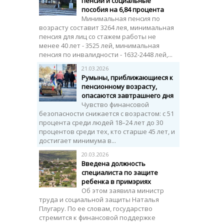
пенсии и социальные
пособия на 6,84 процента
Минимальная пенсия по
возрасту составит 3264 лея, минимальная
пенсия для лиц со стажем работы не
менее 40 лет - 3525 лей, минимальная
пенсия по инвалидности - 1632-2448 лей,...
21.03.2026
Румыны, приближающиеся к
пенсионному возрасту,
опасаются завтрашнего дня
Чувство финансовой
безопасности снижается с возрастом: с 51
процента среди людей 18–24 лет до 30
процентов среди тех, кто старше 45 лет, и
достигает минимума в...
20.03.2026
Введена должность
специалиста по защите
ребенка в примэриях
Об этом заявила министр
труда и социальной защиты Наталья
Плугaру. По ее словам, государство
стремится к финансовой поддержке