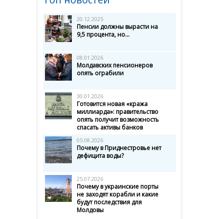
20.12.2025
Пенсии должны вырасти на
9,5 процента, но...
08.01.2026
Молдавских пенсионеров
опять ограбили
30.01.2026
Готовится новая «кража
миллиарда»: правительство
опять получит возможность
спасать активы банков
05.08.2026
Почему в Приднестровье нет
дефицита воды?
25.07.2026
Почему в украинские порты
не заходят корабли и какие
будут последствия для
Молдовы