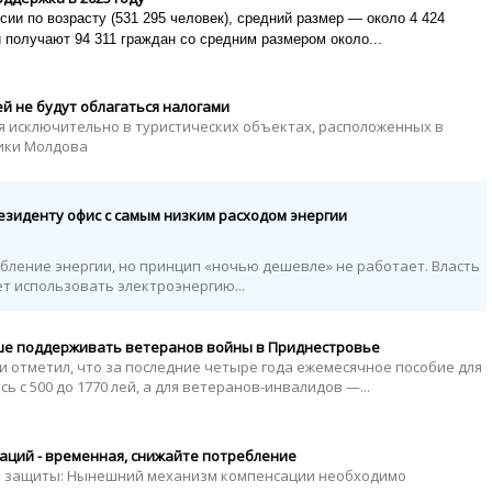
ии по возрасту (531 295 человек), средний размер — около 4 424
 получают 94 311 граждан со средним размером около...
ей не будут облагаться налогами
я исключительно в туристических объектах, расположенных в
лики Молдова
зиденту офис с самым низким расходом энергии
бление энергии, но принцип «ночью дешевле» не работает. Власть
ет использовать электроэнергию...
ше поддерживать ветеранов войны в Приднестровье
и отметил, что за последние четыре года ежемесячное пособие для
 с 500 до 1770 лей, а для ветеранов-инвалидов —...
аций - временная, снижайте потребление
й защиты: Нынешний механизм компенсации необходимо