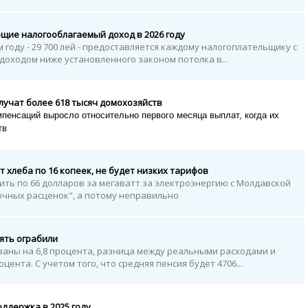
щие налогооблагаемый доход в 2026 году
году - 29 700 лей - предоставляется каждому налогоплательщику с
оходом ниже установленного законом потолка в...
учат более 618 тысяч домохозяйств
пенсаций выросло относительно первого месяца выплат, когда их
тв
т хлеба по 16 копеек, не будет низких тарифов
тить по 66 долларов за мегаватт за электроэнергию с Молдавской
ночных расценок", а потому неправильно
ять ограбили
аны на 6,8 процента, разница между реальными расходами и
цента. С учетом того, что средняя пенсия будет 4706...
ддержка в 2025 году