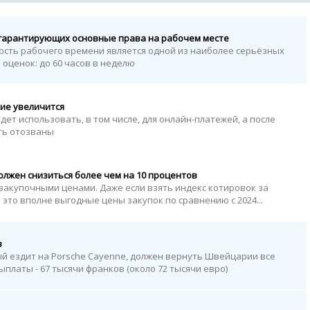
е гарантирующих основные права на рабочем месте
сть рабочего времени является одной из наиболее серьёзных
 оценок: до 60 часов в неделю
ие увеличится
ет использовать, в том числе, для онлайн-платежей, а после
ыть отозваны
должен снизиться более чем на 10 процентов
акупочными ценами. Даже если взять индекс котировок за
о это вполне выгодные цены закупок по сравнению с 2024...
в
й ездит на Porsche Cayenne, должен вернуть Швейцарии все
ыплаты - 67 тысячи франков (около 72 тысячи евро)