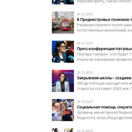
пересмотреть, такой способ 
30.12.2025
В Приднестровье понизили 
Решение принято после уме
естественных монополий, к
29.12.2025
Пресс-конференция Натальи 
Плугару говорит, что будет 
спала на заседании правите
29.12.2025
Закрываем школы - создаем 
360 детей еще находятся в 
старости составит 3263 лея.
29.12.2025
Социальная помощь сократил
Уровень монетарной бедности
бедности, если оба родителя 
26.12.2025