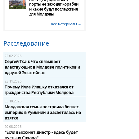
порты не заходят корабли
и какие будут последствия
для Молдовы
Все материалы →
Расследование
22.02.2026
Сергей Ткач: Что связывает
властвующих в Молдове политиков и
«друзей Эпштейна»
23.11.2025
Почему Илие Илашку отказался от
гражданства Республики Молдова
03.10.2025
Молдавская семья построила бизнес-
империю в Румынии и засветилась на
взятке
20.08.2025
"Если высохнет Днестр - здесь будет
пустыня Сахара"