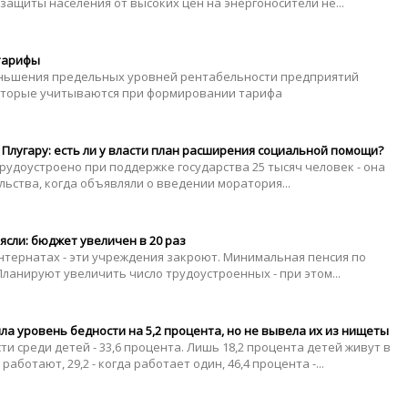
защиты населения от высоких цен на энергоносители не...
тарифы
ньшения предельных уровней рентабельности предприятий
оторые учитываются при формировании тарифа
Плугару: есть ли у власти план расширения социальной помощи?
трудоустроено при поддержке государства 25 тысяч человек - она
льства, когда объявляли о введении моратория...
ясли: бюджет увеличен в 20 раз
интернатах - эти учреждения закроют. Минимальная пенсия по
 Планируют увеличить число трудоустроенных - при этом...
а уровень бедности на 5,2 процента, но не вывела их из нищеты
 среди детей - 33,6 процента. Лишь 18,2 процента детей живут в
работают, 29,2 - когда работает один, 46,4 процента -...