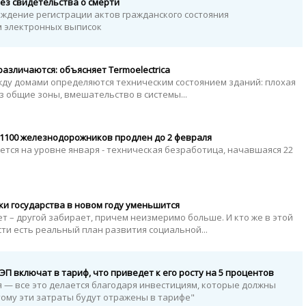
ез свидетельства о смерти
ерждение регистрации актов гражданского состояния
м электронных выписок
азличаются: объясняет Termoelectrica
жду домами определяются техническим состоянием зданий: плохая
з общие зоны, вмешательство в системы...
 1100 железнодорожников продлен до 2 февраля
ется на уровне января - техническая безработица, начавшаяся 22
и государства в новом году уменьшится
т – другой забирает, причем неизмеримо больше. И кто же в этой
сти есть реальный план развития социальной...
П включат в тариф, что приведет к его росту на 5 процентов
я — все это делается благодаря инвестициям, которые должны
ому эти затраты будут отражены в тарифе"