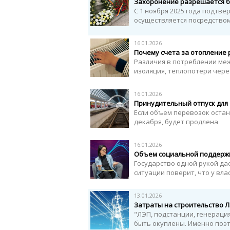
Захоронение разрешается б
С 1 ноября 2025 года подтв
осуществляется посредство
16.01.2026
Почему счета за отопление р
Различия в потреблении ме
изоляция, теплопотери чере
16.01.2026
Принудительный отпуск для
Если объем перевозок остан
декабря, будет продлена
16.01.2026
Объем социальной поддержк
Государство одной рукой дае
ситуации поверит, что у вла
13.01.2026
Затраты на строительство ЛЭ
"ЛЭП, подстанции, генераци
быть окуплены. Именно поэт