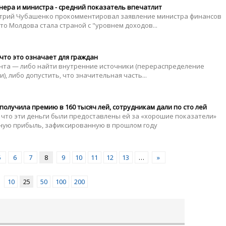
нера и министра - средний показатель впечатлит
трий Чубашенко прокомментировал заявление министра финансов
то Молдова стала страной с "уровнем доходов...
что это означает для граждан
анта — либо найти внутренние источники (перераспределение
, либо допустить, что значительная часть...
олучила премию в 160 тысяч лей, сотрудникам дали по сто лей
 что эти деньги были предоставлены ей за «хорошие показатели»
дную прибыль, зафиксированную в прошлом году
5
6
7
8
9
10
11
12
13
…
»
10
25
50
100
200