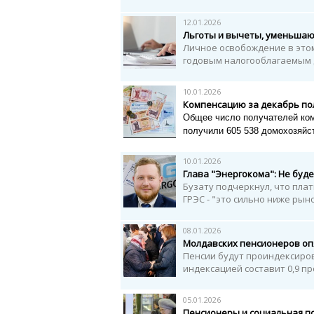
12.01.2026
Льготы и вычеты, уменьшаю
Личное освобождение в этом 
годовым налогооблагаемым д
10.01.2026
Компенсацию за декабрь пол
Общее число получателей ком
получили 605 538 домохозяйс
10.01.2026
Глава "Энергокома": Не буде
Бузату подчеркнул, что пла
ГРЭС - "это сильно ниже ры
08.01.2026
Молдавских пенсионеров оп
Пенсии будут проиндексиров
индексацией составит 0,9 про
05.01.2026
Пенсионеры и социальная по