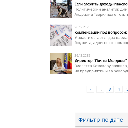
Если сложить доходы пенсио
Политический аналитик Дми
Андриана Гаврилицэ о том, ч
26.12.2025
Компенсации под вопросом: 
У власти остается два вари
бюджета, адресность помощи)
26.12.2025
Директор "Почты Молдовы" п
Виолетта Кожокару заявила,
на предприятии и за рекор
«
…
3
4
Фильтр по дате