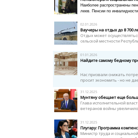
Наиболее распространены пенс
леев. Пенсии по инвалидности
02.01.2026
Ваучеры на отдых до 8 700 л
Отдых может осуществлятьс
сельской местности Респуб
01.01.2026
Найдите самому бедному пре
Нас призвали снижать потре
просит экономить - но не да
31.12.2025
Мунтяну обещает еще боль
Глава исполнительной власт
ветеранов войны увеличилось
31.12.2025
Плугару: Программа компенс
Министр труда и социально