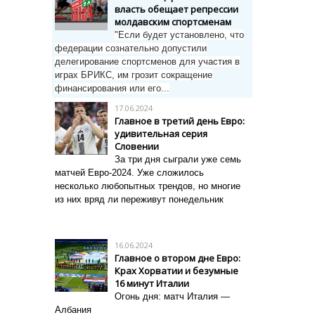
власть обещает репрессии
молдавским спортсменам
"Если будет установлено, что
федерации сознательно допустили
делегирование спортсменов для участия в
играх БРИКС, им грозит сокращение
финансирования или его...
17.06.2024
Главное в третий день Евро:
удивительная серия
Словении
За три дня сыграли уже семь
матчей Евро-2024.
Уже сложилось
несколько любопытных трендов, но многие
из них вряд ли переживут понедельник
16.06.2024
Главное о втором дне Евро:
Крах Хорватии и безумные
16 минут Италии
Огонь дня: матч Италия —
Албания