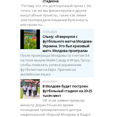
стадиона
"Потому что это долгосрочный проект. Но
точно так же мы финансируем и другие
масштабные проекты, такие как линия
электропередачи Кишинев-Вулкэнешть
или проекты...
12.06.2024
Спыну: «Я вернулся с
футбольного матча Молдова-
Украина. Это был красивый
матч. Молдова проиграла»
После проигрыша Молдовы со счетом 0:4
на поле вышли Майя Санду и Игорь Гросу...
чтобы пожелать успеха украинским
футболистам на Евро. Причем на
английском языке
06.06.2024
В Молдове будет построен
футбольный стадион на 20-25
тысяч мест
Об этом заявил премьер-
министр Дорин Речан во время
посещения тренировочного центра
национальной сборной Молдовы в Вадул-