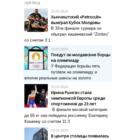
луй-Вод
26.05.2024
Хынчештский «Petrocub»
выиграл Кубок Молдовы
В 33-м финале турнира он
обыграл кишиневский "Zimbru"
со счетом 3:1
25.05.2024
Поедут ли молдавские борцы
на олимпиаду
У Федерации борьбы пять
путёвок на олимпиаду и
вполне реальные шансы на золото
25.05.2024
Ирина Рынгач стала
чемпионкой Европы среди
спортсменов до 23 лет
В финале весовой категории
до 65 кг она победила россиянку Екатерину
Кошкину со счетом 11:3
25.05.2024
В центре столицы появилась