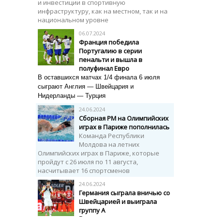
и инвестиции в спортивную
инфраструктуру, как на местном, так и на
национальном уровне
06.07.2024
Франция победила
Португалию в серии
пенальти и вышла в
полуфинал Евро
В оставшихся матчах 1/4 финала 6 июля
сыграют Англия — Швейцария и
Нидерланды — Турция
24.06.2024
Сборная РМ на Олимпийских
играх в Париже пополнилась
Команда Республики
Молдова на летних
Олимпийских играх в Париже, которые
пройдут с 26 июля по 11 августа,
насчитывает 16 спортсменов
24.06.2024
Германия сыграла вничью со
Швейцарией и выиграла
группу A