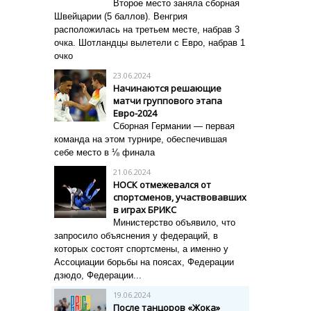
Второе место заняла сборная
Швейцарии (5 баллов). Венгрия
расположилась на третьем месте, набрав 3
очка. Шотландцы вылетели с Евро, набрав 1
очко
23.06.2024
Начинаются решающие
матчи группового этапа
Евро-2024
Сборная Германии — первая
команда на этом турнире, обеспечившая
себе место в ⅛ финала
21.06.2024
НОСК отмежевался от
спортсменов, участвовавших
в играх БРИКС
Министерство объявило, что
запросило объяснения у федераций, в
которых состоят спортсмены, а именно у
Ассоциации борьбы на поясах, Федерации
дзюдо, Федерации...
19.06.2024
После танцоров «Жока»