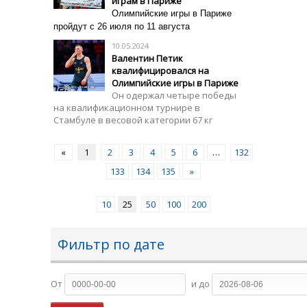
играм в Париже
Олимпийские игры в Париже
пройдут с 26 июля по 11 августа
10.05.2024
Валентин Петик
квалифицировался на
Олимпийские игры в Париже
Он одержал четыре победы
на квалификационном турнире в
Стамбуле в весовой категории 67 кг
«
1
2
3
4
5
6
…
132
133
134
135
»
10
25
50
100
200
Фильтр по дате
От
и до