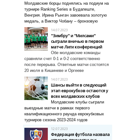
Молдавские борцы поднялись на подиум на
турнире Ranking Series в Будапеште,
Венгрия. Ирина Рынгач завоевала золотую
медаль, а Виктор Чобану – бронзовую
14.07.2023
"Зимбру" и "Милсами"
сыграли вничью в первом
матче Лиги конференций
Обе молдавские команды
сравняли счет 0-1 и 0-2 соответственно
после перерыва.
Ответные матчи состоятся
20 июля в Кишиневе и Оргееве
14.07.2023
Шансы выйти в следующий
этап еврокубков остаются у
всех молдавских клубов
Молдавские клубы сыграли
выездные матчи в рамках первого
квалификационного раунда еврокубковых
турниров сезона 2023-2024 годов
12.07.2023
Федерация футбола назвала