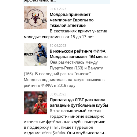
...
эффективность
01.07.2023
Молдова принимает
чемпионат Европы по
тяжелой атлетике
В состязаниях примут участие
молодые спортсмены от 15 до 17 лет
30.06.2023
В июньском рейтинге ФИФА
Молдова занимает 164 место
Она разместилась между
Пуэрто-Рико (163) и Вануату
(165).
В последний раз так "высоко"
Молдова поднималась на такую позицию в
рейтинге ФИФА в 2016 году
30.06.2023
Пропаганда ЛГБТ расколола
западные футбольные клубы
В так называемый «месяц
гордости» многие всемирно
известные футбольные клубы выступили
в поддержку ЛГБТ, пишет турецкое
издание «
Yeni
Ş
afak
». Они опубликовали...