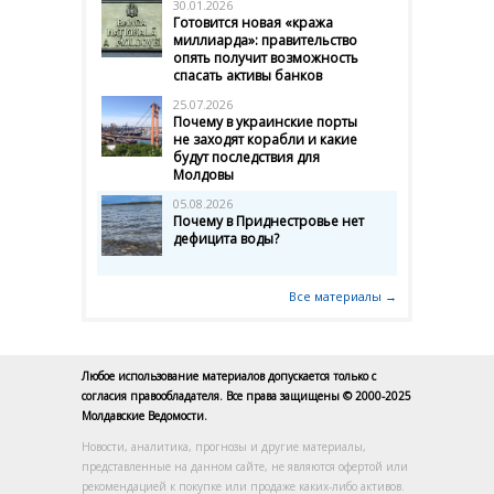
30.01.2026
Готовится новая «кража
миллиарда»: правительство
опять получит возможность
спасать активы банков
25.07.2026
Почему в украинские порты
не заходят корабли и какие
будут последствия для
Молдовы
05.08.2026
Почему в Приднестровье нет
дефицита воды?
Все материалы →
Любое использование материалов допускается только с
согласия правообладателя. Все права защищены © 2000-2025
Молдавские Ведомости.
Новости, аналитика, прогнозы и другие материалы,
представленные на данном сайте, не являются офертой или
рекомендацией к покупке или продаже каких-либо активов.