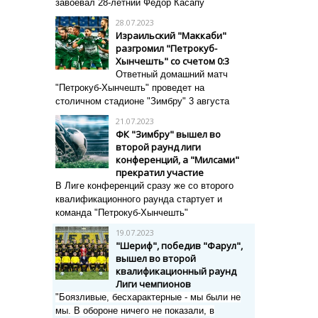
завоевал 28-летний Федор Касапу
28.07.2023
Израильский "Маккаби"
разгромил "Петрокуб-
Хынчешть" со счетом 0:3
Ответный домашний матч
"Петрокуб-Хынчешть" проведет на
столичном стадионе "Зимбру" 3 августа
21.07.2023
ФК "Зимбру" вышел во
второй раунд лиги
конференций, а "Милсами"
прекратил участие
В Лиге конференций сразу же со второго
квалификационного раунда стартует и
команда "Петрокуб-Хынчешть"
19.07.2023
"Шериф", победив "Фарул",
вышел во второй
квалификационный раунд
Лиги чемпионов
"Боязливые, бесхарактерные - мы были не
мы. В обороне ничего не показали, в