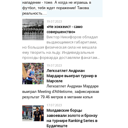
нападении - тоже. А когда не играешь в
футбол, тебя ждет поражение! Такова
реальность....
19.07.2023
«Не хоккеист - само
совершенство»
Виктор Никифоров обладал
выдающимися габаритами,
но большая физическая сила не мешала
ему творить на льду. Индивидуальные
проходы форварда доставляли фанатам...
19.07.2023
Легкоатлет Андриан
Мардаре выиграл турнир в
Марселе
Легкоатлет Андриан Мардаре
выиграл Meeting d'Athletisme, зафиксировав
результат 79.46 метров в метании копья
17.07.2023
Молдавские борцы
завоевали золото и бронзу
на турнире Ranking Series в
Будапеште