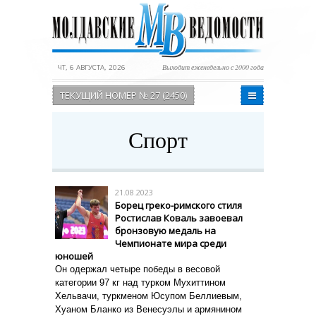
ЧТ, 6 АВГУСТА, 2026
Выходит еженедельно с 2000 года
ТЕКУЩИЙ НОМЕР № 27 (2450)
Спорт
21.08.2023
Борец греко-римского стиля
Ростислав Коваль завоевал
бронзовую медаль на
Чемпионате мира среди
юношей
Он одержал четыре победы в весовой
категории 97 кг над турком Мухиттином
Хельвачи, туркменом Юсупом Беллиевым,
Хуаном Бланко из Венесуэлы и армянином