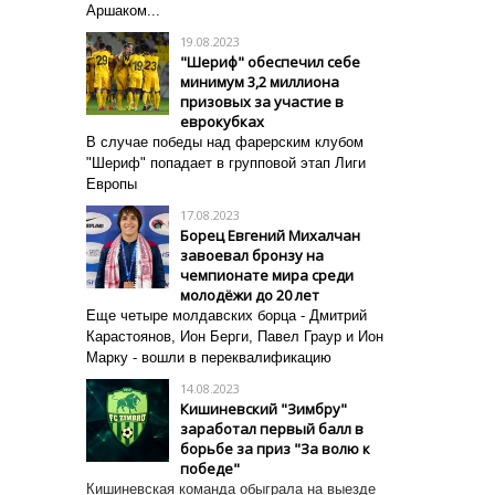
Аршаком...
19.08.2023
"Шериф" обеспечил себе
минимум 3,2 миллиона
призовых за участие в
еврокубках
В случае победы над фарерским клубом
"Шериф" попадает в групповой этап Лиги
Европы
17.08.2023
Борец Евгений Михалчан
завоевал бронзу на
чемпионате мира среди
молодёжи до 20 лет
Еще четыре молдавских борца - Дмитрий
Карастоянов, Ион Берги, Павел
Граур и Ион
Марку - вошли в переквалификацию
14.08.2023
Кишиневский "Зимбру"
заработал первый балл в
борьбе за приз "За волю к
победе"
Кишиневская команда обыграла на выезде