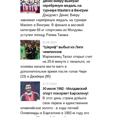
Денис Виеру выиграл
серебряную медаль на
турнире Masters в Венгрии
Дзюдоист Денис Виеру
завоевал серебряную медаль на турнире
Masters в Венгрии. В финале в весовой
категории 66 кг спортсмен из Молдовы
уступил японцу Риома Танака
03.08.2023
"Шериф" выбыл из Лиги
чемпионов
Марокканец Талал открыл счет
на 20-й минуте с пенальти, но
хозяева начали вести матч в
дополнительное время после голов Чери
(33) и Джабера (85)
31.07.2023
30 июля 1992 - Молдавский
спорт покоряет Барселону!
В этот день страна добыла
свое первое и единственное
олимпийское золото - в ходе летней
Олимпиады в Барселоне в 1992-м году его