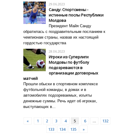
29.06.2023
Санду: Спортсмены -
истинные послы Республики
Молдова
Президент Майя Санду
обратилась с поздравительным посланием к
чемпионам страны, назвав их настоящей
гордостью государства
28.06.2023
Игроки из Суперлиги
Молдовы по футболу
подозреваются в
организации договорных
матчей
Прошли обыски в спортивном комплексе
футбольной команды, в домах и в
автомобилях подозреваемых, изъяты
денежные суммы.
Речь идет об игроках,
выступающих в...
«
1
2
3
4
5
6
…
132
133
134
135
»