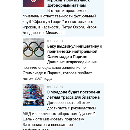
игроков, причастных к
договорным матчам
В отчетах предложено
привлечь к ответственности футбольный
клуб "Сфынтул Георге" и некоторых его
игроков, в частности, Петру Ожога, Игоря
Бондаренко, Михаила...
09.07.2023
Баку выдвинул инициативу о
политически нейтральной
Олимпиаде в Париже
Движение неприсоединения
приняло специальное заявление по
Олимпиаде в Париже, которая пройдет
летом 2024 года
04.07.2023
В Молдове будет построена
летняя трасса для биатлона
Договоренность об этом
достигнута с руководством
МВД и спортивным обществом "Динамо".
Цель -
оптимизировать подготовку
биатлонистов и повысить ее