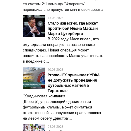
со счетом 2:1 команду "Флорешть",
первоначально пропустив мяч в свои ворота
13.08.2023
Стало известно, где может
пройти бой Илона Маска и
Марка Цукерберга
В 2022 году Маск писал, что
ему сделали операцию на позвоночнике -
спондилодез.
Новая операция может
повлиять на способность Маска участвовать
в поединке с...
10.08.2023
Promo-LEX призывает УЕФА
не допускать проведения
футбольных матчей в
Тирасполе
"Холдинговая компания
„Шериф”,
управляющий одноименным
футбольным клубом,
может считаться
ответственной за нарушение прав человека
...
на левом берегу Днестра"
05.08.2023