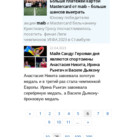
Больше платежей картой
Mastercard от maib – больше
шансов выиграть
Юному победителю
акции
maib
и Mastercard бельчанину
Кристиану Гросу посчастливилось
посетить финал Лиги
чемпионов УЕФА 2023 в Стамбуле
22.04.2023
Майя Санду: Героями дня
являются спортсмены
Анастасия Никита, Ирина
Рынгач и Василе Дьякону
Анастасия Никита завоевала золотую
медаль и в третий раз стала чемпионкой
Европы. Ирина Рынгач завоевала
серебряную медаль, а Василе Дьякону-
бронзовую медаль
«
1
2
3
4
5
6
7
8
9
10
11
…
»
10
25
50
100
200