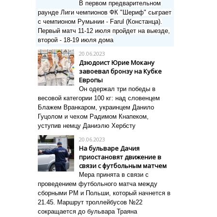
В первом предварительном
раунде Лиги чемпионов ФК "Шериф" сыграет
с чемпионом Румынии - Farul (Констанца).
Первый матч 11-12 июля пройдет на выезде,
второй - 18-19 июля дома
20.06.2023
Дзюдоист Юрие Мокану
завоевал бронзу на Кубке
Европы
Он одержал три победы в
весовой категории 100 кг: над словенцем
Блажем Вранкаром, украинцем Данило
Гуцолом и чехом Радимом Кнапеком,
уступив немцу Даниэлю Хербсту
20.06.2023
На бульваре Дачия
приостановят движение в
связи с футбольным матчем
Мера принята в связи с
проведением футбольного матча между
сборными РМ и Польши, который начнется в
21.45. Маршрут троллейбусов №22
сокращается до бульвара Траяна