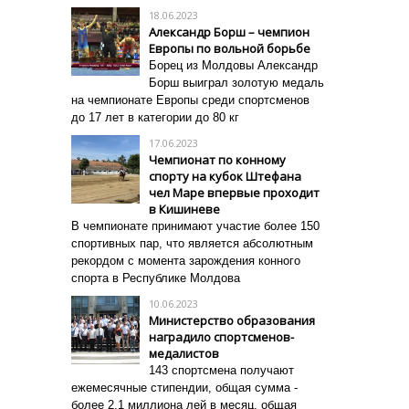
18.06.2023
Александр Борш – чемпион
Европы по вольной борьбе
Борец из Молдовы Александр
Борш выиграл золотую медаль
на чемпионате Европы среди спортсменов
до 17 лет в категории до 80 кг
17.06.2023
Чемпионат по конному
спорту на кубок Штефана
чел Маре впервые проходит
в Кишиневе
В чемпионате принимают участие более 150
спортивных пар, что является абсолютным
рекордом с момента зарождения конного
спорта в Республике Молдова
10.06.2023
Министерство образования
наградило спортсменов-
медалистов
143 спортсмена получают
ежемесячные стипендии, общая сумма -
более 2,1 миллиона лей в месяц, общая