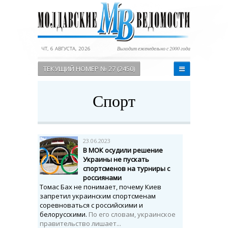
ЧТ, 6 АВГУСТА, 2026
Выходит еженедельно с 2000 года
ТЕКУЩИЙ НОМЕР № 27 (2450)
Спорт
23.06.2023
В МОК осудили решение
Украины не пускать
спортсменов на турниры с
россиянами
Томас Бах не понимает, почему Киев
запретил украинским спортсменам
соревноваться с российскими и
белорусскими.
По его словам, украинское
правительство лишает...