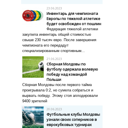
23.06.2023
Инвентарь для чемпионата
Европы по тяжелой атлетике
будет освобожден от пошлин
Федерация тяжелой атлетики
закупила инвентарь общей стоимостью
свыше 230 тысяч евро. П
осле завершения
чемпионата его передадут
специализированным спортивным...
21.06.2023
Сборная Молдовы по
футболу одержала волевую
победу над командой
Польши
Сборная Молдовы после первого тайма
проигрывала 0:2, но сумела собраться и
вырвать победу. Этому стоя аплодировали
9400 зрителей
20.06.2023
Футбольные клубы Молдовы
узнали своих соперников в
еврокубковых турнирах