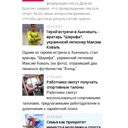
федерации секса Драган
Братич заявил, что превращение секса в
спорт было лишь вопросом времени:
«Чтобы достичь результатов, нужно...
29.05.2023
Герой встречи в Хынчешть -
вратарь "Шерифа",
украинский легионер Максим
Коваль
Одним из героем встречи в Хынчешть стал
вратарь "Шерифа", украинский легионер
Максим Коваль (на фото), отразивший два
пенальти футболистов "Бэлць"
27.05.2023
Работники смогут получать
спортивные талоны
Работники смогут
воспользоваться спортивными
талонами, предлагаемыми работодателем в
дополнение к заработной плате
22.05.2023
Семья как приоритет
министра молодежи и спорта