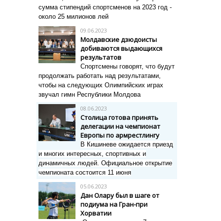
сумма стипендий спортсменов на 2023 год -
около 25 милионов лей
09.06.2023
Молдавские дзюдоисты
добиваются выдающихся
результатов
Спортсмены говорят, что будут
продолжать работать над результатами,
чтобы на следующих Олимпийских играх
звучал гимн Республики Молдова
08.06.2023
Столица готова принять
делегации на чемпионат
Европы по армрестлингу
В Кишиневе ожидается приезд
и многих интересных, спортивных и
динамичных людей.
Официальное открытие
чемпионата состоится 11 июня
05.06.2023
Дан Олару был в шаге от
подиума на Гран-при
Хорватии