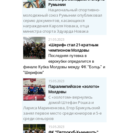
Румынии
Национальный спортивно-
молодежный союз Румынии опубликовал
серию документов, касающихся
награждения Кароля Новака, отца
министра спорта Эдуарда Новака
21.05.2023
«Шериф» стал 21-кратным
чемпионом Молдовы
Последняя путевка в
еврокубки определится в
финале Кубка Молдовы между ФК "Бэлць" и
"Шерифом"
15.05.2023
Паралимпийское «золото»
Молдовы
С «золотом» вернулись
домой Штефан Рошка и
Лариса Мариненкова, Егор Брикульский
занял первое место среди юниоров и 5-е
среди сеньоров
15.05.2023
ФК "Петрокуб-Хынчешть"