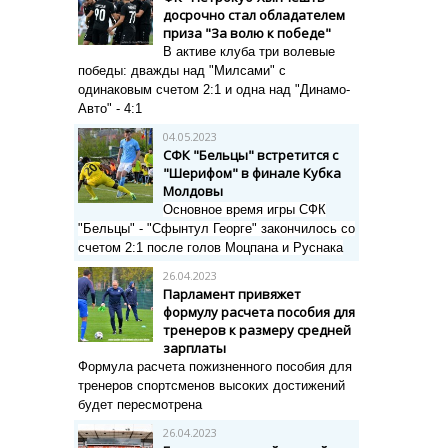
досрочно стал обладателем
приза "За волю к победе"
В активе клуба три волевые
победы: дважды над "Милсами" с
одинаковым счетом 2:1 и одна над "Динамо-
Авто" - 4:1
04.05.2023
СФК "Бельцы" встретится с
"Шерифом" в финале Кубка
Молдовы
Основное время игры СФК
"Бельцы" - "Сфынтул Георге" закончилось со
счетом 2:1 после голов Моцпана и Руснака
26.04.2023
Парламент привяжет
формулу расчета пособия для
тренеров к размеру средней
зарплаты
Формула расчета пожизненного пособия для
тренеров спортсменов высоких достижений
будет пересмотрена
26.04.2023