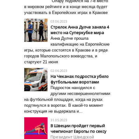
Олару поднялся на 7-е место
в мировом рейтинге и в конце месяца будет
участвовать в Европейских играх в Кракове
03.06.2023
Стрелок Анна Дулче заняла 4
место на Суперкубке мира
Анна Дулче прошла
квалификацию на Европейские
игры, которые состоятся в Кракове и в ряде
городов Малопольского воеводства, и
стартуют 21 июня
02.06.2023
На Чеканах подростка убило
футбольными воротами
Подросток находился с
другими несовершеннолетними
на футбольной площадке, когда на руках
подтянулся в воротах. В какой-то момент
конструкция не выдержала и...
31.05.2023
В Швеции пройдет первый
чемпионат Европы по сексу
Президент Шведской