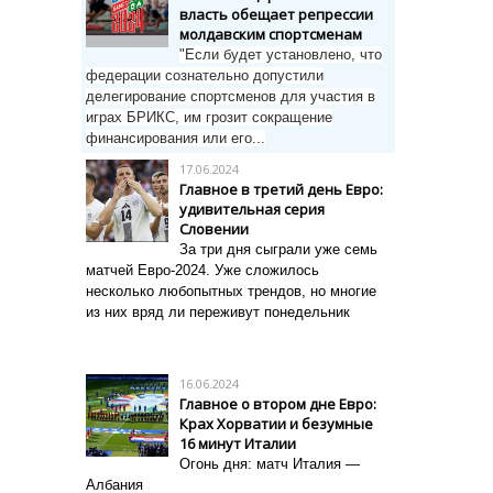
власть обещает репрессии
молдавским спортсменам
"Если будет установлено, что
федерации сознательно допустили
делегирование спортсменов для участия в
играх БРИКС, им грозит сокращение
финансирования или его...
17.06.2024
Главное в третий день Евро:
удивительная серия
Словении
За три дня сыграли уже семь
матчей Евро-2024.
Уже сложилось
несколько любопытных трендов, но многие
из них вряд ли переживут понедельник
16.06.2024
Главное о втором дне Евро:
Крах Хорватии и безумные
16 минут Италии
Огонь дня: матч Италия —
Албания