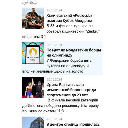
луй-Вод
26.05.2024
Хынчештский «Petrocub»
выиграл Кубок Молдовы
В 33-м финале турнира он
обыграл кишиневский "Zimbru"
со счетом 3:1
25.05.2024
Поедут ли молдавские борцы
на олимпиаду
У Федерации борьбы пять
путёвок на олимпиаду и
вполне реальные шансы на золото
25.05.2024
Ирина Рынгач стала
чемпионкой Европы среди
спортсменов до 23 лет
В финале весовой категории
до 65 кг она победила россиянку Екатерину
Кошкину со счетом 11:3
25.05.2024
В центре столицы появилась