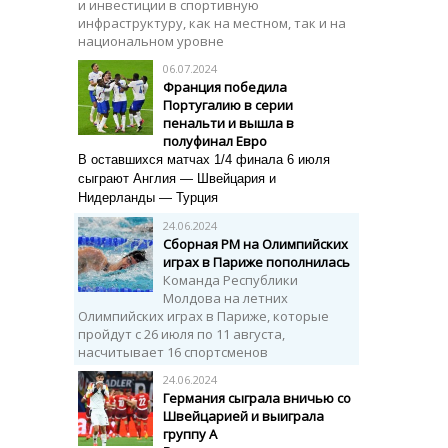
и инвестиции в спортивную
инфраструктуру, как на местном, так и на
национальном уровне
06.07.2024
Франция победила
Португалию в серии
пенальти и вышла в
полуфинал Евро
В оставшихся матчах 1/4 финала 6 июля
сыграют Англия — Швейцария и
Нидерланды — Турция
24.06.2024
Сборная РМ на Олимпийских
играх в Париже пополнилась
Команда Республики
Молдова на летних
Олимпийских играх в Париже, которые
пройдут с 26 июля по 11 августа,
насчитывает 16 спортсменов
24.06.2024
Германия сыграла вничью со
Швейцарией и выиграла
группу A