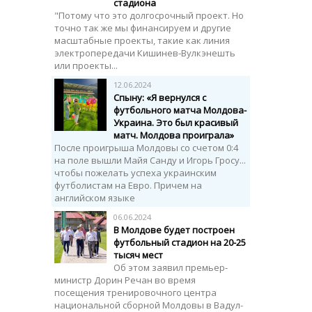
стадиона
"Потому что это долгосрочный проект. Но
точно так же мы финансируем и другие
масштабные проекты, такие как линия
электропередачи Кишинев-Вулкэнешть
или проекты...
12.06.2024
Спыну: «Я вернулся с
футбольного матча Молдова-
Украина. Это был красивый
матч. Молдова проиграла»
После проигрыша Молдовы со счетом 0:4
на поле вышли Майя Санду и Игорь Гросу...
чтобы пожелать успеха украинским
футболистам на Евро. Причем на
английском языке
06.06.2024
В Молдове будет построен
футбольный стадион на 20-25
тысяч мест
Об этом заявил премьер-
министр Дорин Речан во время
посещения тренировочного центра
национальной сборной Молдовы в Вадул-