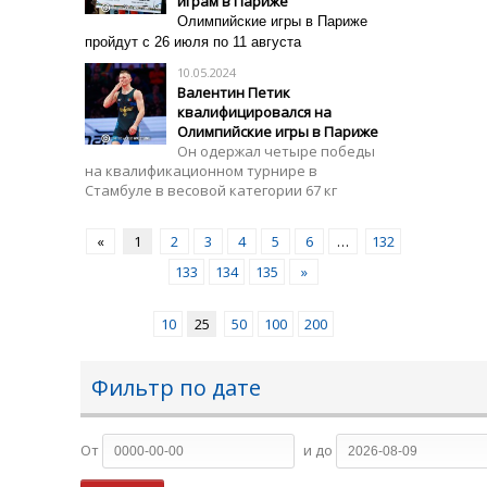
играм в Париже
Олимпийские игры в Париже
пройдут с 26 июля по 11 августа
10.05.2024
Валентин Петик
квалифицировался на
Олимпийские игры в Париже
Он одержал четыре победы
на квалификационном турнире в
Стамбуле в весовой категории 67 кг
«
1
2
3
4
5
6
…
132
133
134
135
»
10
25
50
100
200
Фильтр по дате
От
и до