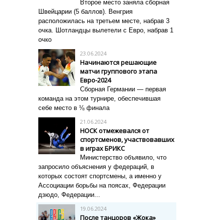
Второе место заняла сборная
Швейцарии (5 баллов). Венгрия
расположилась на третьем месте, набрав 3
очка. Шотландцы вылетели с Евро, набрав 1
очко
23.06.2024
Начинаются решающие
матчи группового этапа
Евро-2024
Сборная Германии — первая
команда на этом турнире, обеспечившая
себе место в ⅛ финала
21.06.2024
НОСК отмежевался от
спортсменов, участвовавших
в играх БРИКС
Министерство объявило, что
запросило объяснения у федераций, в
которых состоят спортсмены, а именно у
Ассоциации борьбы на поясах, Федерации
дзюдо, Федерации...
19.06.2024
После танцоров «Жока»