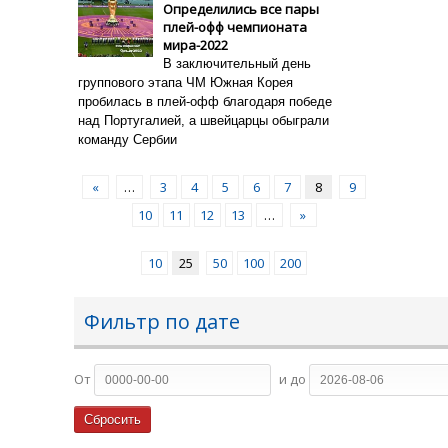
Определились все пары
плей-офф чемпионата
мира-2022
В заключительный день
группового этапа ЧМ Южная Корея
пробилась в плей-офф благодаря победе
над Португалией, а швейцарцы обыграли
команду Сербии
«
…
3
4
5
6
7
8
9
10
11
12
13
…
»
10
25
50
100
200
Фильтр по дате
От
и до