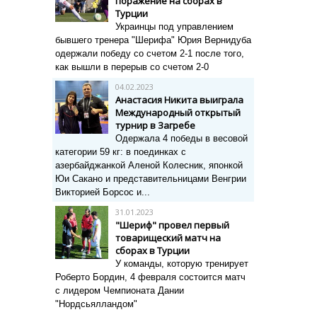
поражение на сборах в
Турции
Украинцы под управлением
бывшего тренера "Шерифа" Юрия Вернидуба
одержали победу со счетом 2-1 после того,
как вышли в перерыв со счетом 2-0
04.02.2023
Анастасия Никита выиграла
Международный открытый
турнир в Загребе
Одержала 4 победы в весовой
категории 59 кг: в поединках с
азербайджанкой Аленой Колесник, японкой
Юи Сакано и представительницами Венгрии
Викторией Борсос и...
31.01.2023
"Шериф" провел первый
товарищеский матч на
сборах в Турции
У команды, которую тренирует
Роберто Бордин, 4 февраля состоится матч
с лидером Чемпионата Дании
"Нордсьялландом"