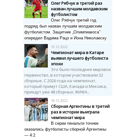
Олег Рябчук в третий раз
назван лучшим молдавским
футболистом
Олег Рябчук третий год
подряд был назван лучшим молдавским
футболистом. Защитник „Олимпиакоса”
опередил Вадима Рацэ и Иона Николаеску
19.12.2022
Чемпионат мира в Катаре
выявил лучшего футболиста
эпохи
Это было последнее мировое
первенство, в котором участвовали 32
сборные. С 2026 года на чемпионат,
который примут США, Канада и Мексика,
приедут уже 48 сборных: ФИФА...
18.12.2022
Сборная Аргентины в третий
раз в истории выиграла
чемпионат мира
В серии пенальти точнее
оказались футболисты сборной Аргентины
— 4:2