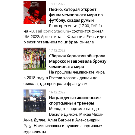
18.12.2022
Песню, которая откроет
финал чемпионата мира по
футболу, создал румын
В воскресенье (17:00,
TVR
1)
на «
Lusail Iconic Stadium
» состоится финал
ЧМ-2022: Аргентина — Франция. Речь идет
о зажигательном по цифрам финале
17.12.2022
Сборная Хорватии обыграла
Марокко и завоевала бронзу
чемпионата мира
На прошлом чемпионате мира
в 2018 году в России хорваты дошли до
финала, где проиграли французам
16.12.2022
Награждены кишиневские
спортсмены и тренеры
Молодые спортсмены года -
Василе Дьякон, Михай Чихай,
Анна Дулче, Алин Багрин и Александрин
Гуцу. Н
оминированы и лучшие спортивные
журналисты