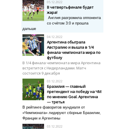
05.12.2022
В четвертьфинале будет
жара!
Англия разгромила оппонента
со счётом 3:0 и прошла
дальше
04.12.2022
Аргентина обыграла
Австралию и вышла в 1/4
финала чемпионата мира по
футболу
В 1/4 финала чемпионата мира Аргентина
встретится с Нидерландами. Матч
состоится 9 декабря
03.12.2022
Бразилия — главный
претендент на победу на ЧМ
по мнению Goal. Аргентина
— третья
В рейтинге фаворитов мундиаля от
«Чемпионата» лидируют сборные Бразилии,
Франции и Аргентины
03.12.2022