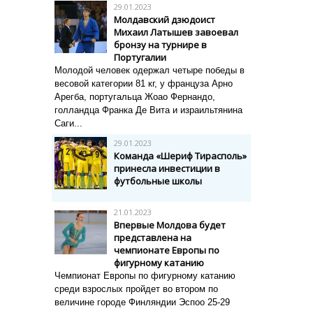
29.01.2023
Молдавский дзюдоист
Михаил Латышев завоевал
бронзу на турнире в
Португалии
Молодой человек одержал четыре победы в
весовой категории 81 кг, у француза Арно
Арегба, португальца Жоао Фернандо,
голландца Франка Де Вита и израильтянина
Саги...
29.01.2023
Команда «Шериф Тирасполь»
принесла инвестиции в
футбольные школы
21.01.2023
Впервые Молдова будет
представлена на
чемпионате Европы по
фигурному катанию
Чемпионат Европы по фигурному катанию
среди взрослых пройдет во втором по
величине городе Финляндии Эспоо 25-29