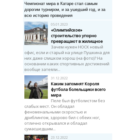
Чемпионат мира в Катаре стал самым
дорогим турниром, и за ушедший год, и за
всю историю проведения
05.01.2023
«Олимпийское»
строительство упорно
превращают в жилищное
Зачем нужен НОСК новый
офис, если и старый на улице Пушкина для
них даже слишком хорош (на фото)? На
основании каких спортивных достижений
вообще затеяли...
31.12.2022
Каким запомнят Короля
футбола болельщики всего
мира
Пеле был футболистом без
слабых мест. Он обладал
феноменальными скоростью и
дриблингом, здорово бил с обеих ног,
отлично открывался и обладал
сумасшедшим...
23.12.2022