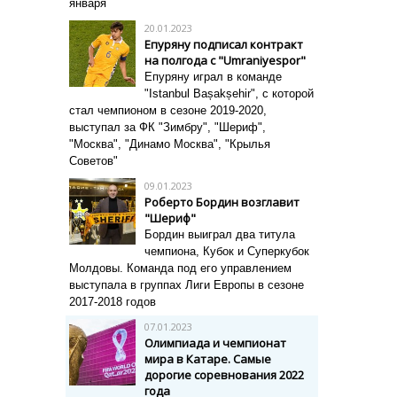
января
20.01.2023
Епуряну подписал контракт
на полгода с "Umraniyespor"
Епуряну играл в команде
"Istanbul Bașakșehir", с которой
стал чемпионом в сезоне 2019-2020,
выступал за ФК "Зимбру", "Шериф",
"Москва", "Динамо Москва", "Крылья
Советов"
09.01.2023
Роберто Бордин возглавит
"Шериф"
Бордин выиграл два титула
чемпиона, Кубок и Суперкубок
Молдовы. Команда под его управлением
выступала в группах Лиги Европы в сезоне
2017-2018 годов
07.01.2023
Олимпиада и чемпионат
мира в Катаре. Самые
дорогие соревнования 2022
года