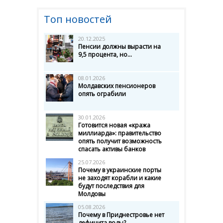
Топ новостей
20.12.2025
Пенсии должны вырасти на
9,5 процента, но...
08.01.2026
Молдавских пенсионеров
опять ограбили
30.01.2026
Готовится новая «кража
миллиарда»: правительство
опять получит возможность
спасать активы банков
25.07.2026
Почему в украинские порты
не заходят корабли и какие
будут последствия для
Молдовы
05.08.2026
Почему в Приднестровье нет
дефицита воды?