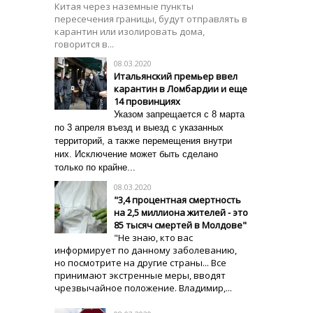
Китая через наземные пункты
пересечения границы, будут отправлять в
карантин или изолировать дома,
говорится в...
08.03.2020
Итальянский премьер ввел
карантин в Ломбардии и еще
14 провинциях
Указом запрещается
с 8 марта
по 3 апреля
въезд и выезд с указанных
территорий, а также перемещения внутри
них. Исключение может быть сделано
только по крайне...
08.03.2020
"3,4 процентная смертность
на 2,5 миллиона жителей - это
85 тысяч смертей в Молдове"
"Не знаю, кто вас
информирует по данному заболеванию,
но посмотрите на другие страны... Все
принимают экстренные меры, вводят
чрезвычайное положение. Владимир,...