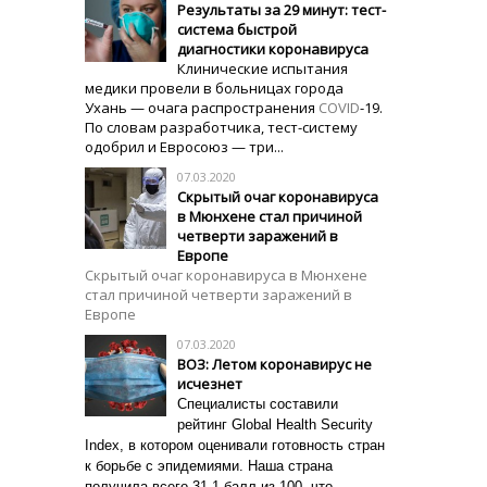
Результаты за 29 минут: тест-
система быстрой
диагностики коронавируса
Клинические испытания
медики провели в больницах города
Ухань — очага распространения
COVID
-19.
По словам разработчика, тест-систему
одобрил и Евросоюз — три...
07.03.2020
Скрытый очаг коронавируса
в Мюнхене стал причиной
четверти заражений в
Европе
Скрытый очаг коронавируса в Мюнхене
стал причиной четверти заражений в
Европе
07.03.2020
ВОЗ: Летом коронавирус не
исчезнет
Специалисты составили
рейтинг Global Health Security
Index, в котором оценивали готовность стран
к борьбе с эпидемиями.
Наша страна
получила всего 31,1 балл из 100, что...