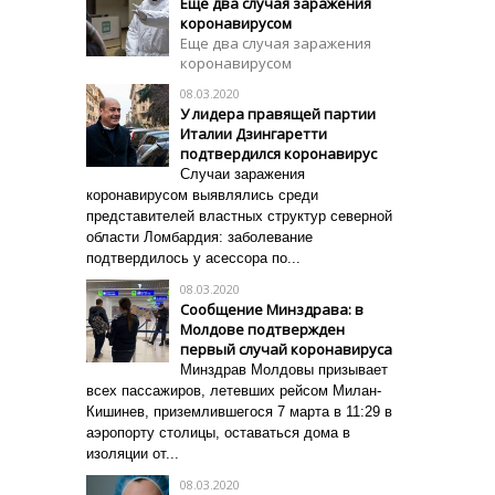
Еще два случая заражения
коронавирусом
Еще два случая заражения
коронавирусом
08.03.2020
У лидера правящей партии
Италии Дзингаретти
подтвердился коронавирус
Случаи заражения
коронавирусом выявлялись среди
представителей властных структур северной
области Ломбардия: заболевание
подтвердилось у асессора по...
08.03.2020
Сообщение Минздрава: в
Молдове подтвержден
первый случай коронавируса
Минздрав Молдовы призывает
всех пассажиров, летевших рейсом Милан-
Кишинев, приземлившегося 7 марта в 11:29 в
аэропорту столицы, оставаться дома в
изоляции от...
08.03.2020