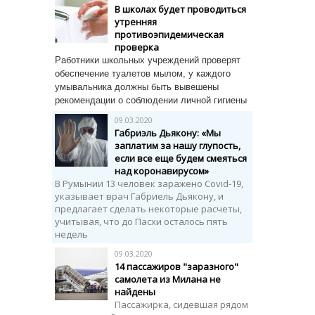
В школах будет проводиться
утренняя
противоэпидемическая
проверка
Работники школьных учреждений проверят
обеспечение туалетов мылом, у каждого
умывальника должны быть вывешены
рекомендации о соблюдении личной гигиены
09.03.2020
Габриэль Дьякону: «Мы
заплатим за нашу глупость,
если все еще будем смеяться
над коронавирусом»
В Румынии 13 человек заражено Covid-19,
указывает врач Габриель Дьякону, и
предлагает сделать некоторые расчеты,
учитывая, что до Пасхи осталось пять
недель
09.03.2020
14 пассажиров "заразного"
самолета из Милана не
найдены
Пассажирка, сидевшая рядом