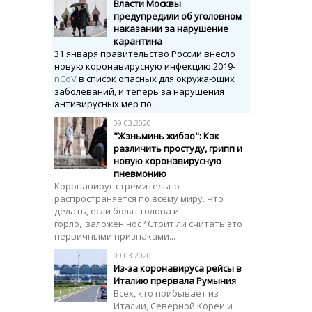
Власти Москвы
предупредили об уголовном
наказании за нарушение
карантина
31 января правительство России внесло
новую коронавирусную инфекцию 2019-
nCoV
в список опасных для окружающих
заболеваний, и теперь за нарушения
антивирусных мер по...
09.03.2020
"Жэньминь жибао": Как
различить простуду, грипп и
новую коронавирусную
пневмонию
Коронавирус стремительно
распространяется по всему миру. Что
делать, если болят голова и
горло, заложен нос? Стоит ли считать это
первичными признаками...
09.03.2020
Из-за коронавируса рейсы в
Италию прервала Румыния
Всех, кто прибывает из
Италии, Северной Кореи и