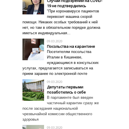
Случаи подозрений на COVID-
19 не подтвердились
"При коронавирусе пациентов
перевозит машина скорой
помощи. Никаких особых требований к ней
нет, но там в обязательном порядке должна
иметься индивидуальная...
09.03.2020
Посольства на карантине
Посетителям посольства
Италии в Кишиневе,
нуждающимся в консульских
услугах, предлагается записываться на
прием заранее по электронной почте
09.03.2020
Депутаты первыми
позаботились о себе
В парламенте был введен
частичный карантин сразу же
после заседания национальной
чрезвычайной комиссии общественного
здоровья
09.03.2020