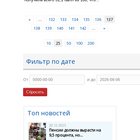
«
…
132
133
134
135
136
137
138
139
140
141
142
…
»
10
25
50
100
200
Фильтр по дате
От
и до
Топ новостей
20.12.2025
Пенсии должны вырасти на
9,5 процента, но...