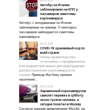
08.03.2020
Автобус из Италии
заблокирован на КПП: у
пассажиров симптомы
коронавируса
Автобус с молдаванами из Италии
заблокирован на границе. У некоторых
пассажиров наблюдаются симптомы
коронавируса
08.03.2020
COVID-19: оранжевый код по
всей стране
Члены правительства
отчитались о предпринятых
в их ведомствах мерах для недопущения
распространения коронавируса по
стране.
Премьер Ион Кику призвал
население...
08.03.2020
Зараженный коронавирусом
самолет перевез в субботу
около тысячи человек, а
сегодня полетел в Москву
Согласно данным авиакомпании WizzAir, на