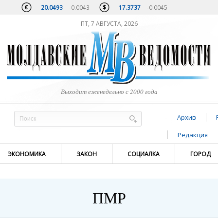
20.0493
-0.0043
17.3737
-0.0045
ПТ, 7 АВГУСТА, 2026
Выходит еженедельно с 2000 года
Архив
Редакция
ЭКОНОМИКА
ЗАКОН
СОЦИАЛКА
ГОРОД
ПМР