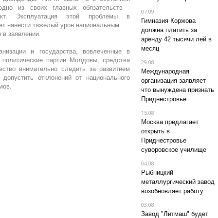
дно из своих главных обязательств -
07.09
ликт. Эксплуатация этой проблемы в
Гимназия Коржова
ет нанести тяжелый урон национальным
должна платить за
 в заявлении.
аренду 42 тысячи лей в
месяц
низации и государства, вовлеченные в
, политические партии Молдовы, средства
29.08
ство внимательно следить за развитием
Международная
 допустить отклонений от национального
организация заявляет
мов.
что вынуждена признать
Приднестровье
15.08
Москва предлагает
открыть в
Приднестровье
суворовское училище
04.08
Рыбницкий
металлургический завод
возобновляет работу
03.08
Завод "Литмаш" будет