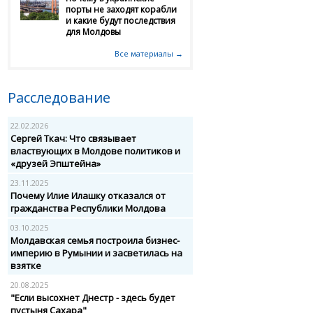
порты не заходят корабли
и какие будут последствия
для Молдовы
Все материалы →
Расследование
22.02.2026
Сергей Ткач: Что связывает
властвующих в Молдове политиков и
«друзей Эпштейна»
23.11.2025
Почему Илие Илашку отказался от
гражданства Республики Молдова
03.10.2025
Молдавская семья построила бизнес-
империю в Румынии и засветилась на
взятке
20.08.2025
"Если высохнет Днестр - здесь будет
пустыня Сахара"