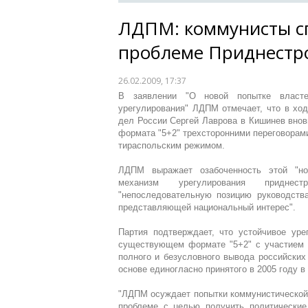
ЛДПМ: коммунисты с
проблеме Приднестр
26.02.2009, 17:37
В заявлении "О новой попытке властей
урегулирования" ЛДПМ отмечает, что в ход
дел России Сергей Лаврова в Кишинев внов
формата "5+2" трехсторонними переговорам
тираспольским режимом.
ЛДПМ выражает озабоченность этой "но
механизм урегулирования приднес
"непоследовательную позицию руководств
представляющей национальный интерес".
Партия подтверждает, что устойчивое ур
существующем формате "5+2" с участием 
полного и безусловного вывода российских
основе единогласно принятого в 2005 году 
"ЛДПМ осуждает попытки коммунистической 
проблеме с целью получить политически