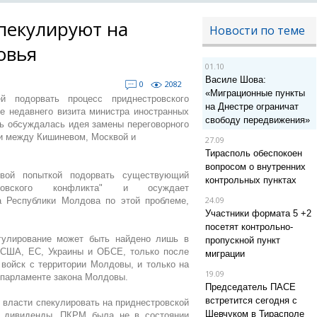
пекулируют на
Новости по теме
овья
01.10
Василе Шова:
0
2082
«Миграционные пункты
 подорвать процесс приднестровского
на Днестре ограничат
е недавнего визита министра иностранных
свободу передвижения»
ь обсуждалась идея замены переговорного
и между Кишиневом, Москвой и
27.09
Тирасполь обеспокоен
вопросом о внутренних
вой попыткой подорвать существующий
контрольных пунктах
тровского конфликта" и осуждает
24.09
а Республики Молдова по этой проблеме,
Участники формата 5 +2
посетят контрольно-
егулирование может быть найдено лишь в
пропускной пункт
США, ЕС, Украины и ОБСЕ, только после
миграции
 войск с территории Молдовы, и только на
19.09
в парламенте закона Молдовы.
Председатель ПАСЕ
встретится сегодня с
власти спекулировать на приднестровской
Шевчуком в Тирасполе
е дивиденды. ПКРМ была не в состоянии