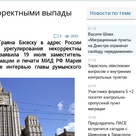
рректными выпады
Новости по теме
01.10
Василе Шова:
0
2025
«Миграционные пункты
раяна Бэсеску в адрес России
на Днестре ограничат
 урегулирования некорректны
свободу передвижения»
заявила 19 июля заместитель
рмации и печати МИД РФ Мария
27.09
ее интервью главы румынского
Тирасполь обеспокоен
вопросом о внутренних
контрольных пунктах
24.09
Участники формата 5 +2
посетят контрольно-
пропускной пункт
миграции
19.09
Председатель ПАСЕ
встретится сегодня с
Шевчуком в Тирасполе