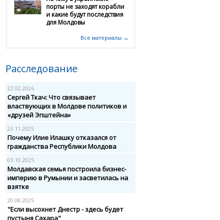
порты не заходят корабли
и какие будут последствия
для Молдовы
Все материалы →
Расследование
22.02.2026
Сергей Ткач: Что связывает
властвующих в Молдове политиков и
«друзей Эпштейна»
23.11.2025
Почему Илие Илашку отказался от
гражданства Республики Молдова
03.10.2025
Молдавская семья построила бизнес-
империю в Румынии и засветилась на
взятке
20.08.2025
"Если высохнет Днестр - здесь будет
пустыня Сахара"