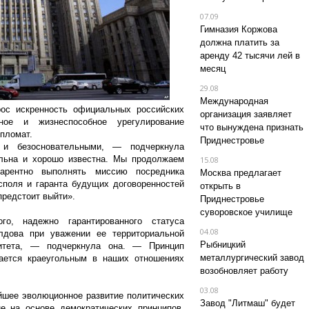
07.09
Гимназия Коржова
должна платить за
аренду 42 тысячи лей в
месяц
29.08
Международная
рос искренность официальных российских
организация заявляет
ное и жизнеспособное урегулирование
что вынуждена признать
пломат.
Приднестровье
 и безосновательными, — подчеркнула
льна и хорошо известна. Мы продолжаем
15.08
парентно выполнять миссию посредника
Москва предлагает
споля и гаранта будущих договоренностей
открыть в
предстоит выйти».
Приднестровье
суворовское училище
го, надежно гарантированного статуса
04.08
лдова при уважении ее территориальной
Рыбницкий
нитета, — подчеркнула она. — Принцип
металлургический завод
ается краеугольным в наших отношениях
возобновляет работу
03.08
йшее эволюционное развитие политических
Завод "Литмаш" будет
е на основе демократических принципов,