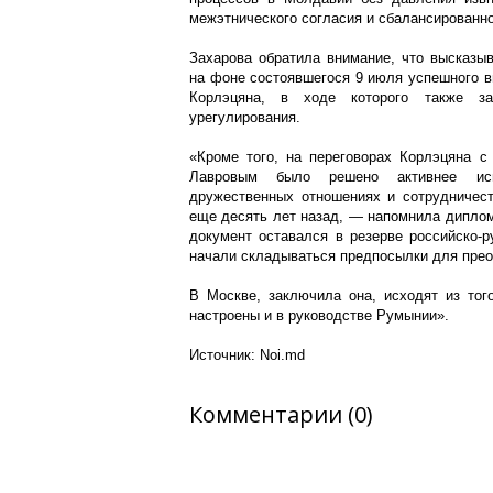
межэтнического согласия и сбалансированн
Захарова обратила внимание, что высказы
на фоне состоявшегося 9 июля успешного в
Корлэцяна, в ходе которого также зат
урегулирования.
«Кроме того, на переговорах Корлэцяна 
Лавровым было решено активнее исп
дружественных отношениях и сотрудничес
еще десять лет назад, — напомнила диплом
документ оставался в резерве российско-р
начали складываться предпосылки для прео
В Москве, заключила она, исходят из тог
настроены и в руководстве Румынии».
Источник: Noi.md
Комментарии (0)