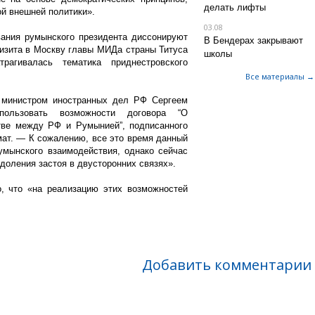
делать лифты
ой внешней политики».
03.08
вания румынского президента диссонируют
В Бендерах закрывают
изита в Москву главы МИДа страны Титуса
школы
рагивалась тематика приднестровского
Все материалы →
с министром иностранных дел РФ Сергеем
ользовать возможности договора “О
тве между РФ и Румынией”, подписанного
ат. — К сожалению, все это время данный
умынского взаимодействия, однако сейчас
доления застоя в двусторонних связях».
о, что «на реализацию этих возможностей
Добавить комментарии