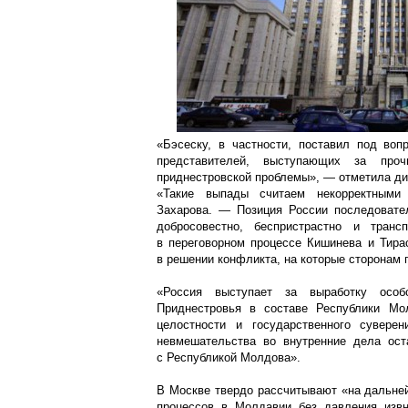
«Бэсеску, в частности, поставил под воп
представителей, выступающих за проч
приднестровской проблемы», — отметила ди
«Такие выпады считаем некорректными
Захарова. — Позиция России последовате
добросовестно, беспристрастно и транс
в переговорном процессе Кишинева и Тира
в решении конфликта, на которые сторонам 
«Россия выступает за выработку особо
Приднестровья в составе Республики Мо
целостности и государственного сувере
невмешательства во внутренние дела ост
с Республикой Молдова».
В Москве твердо рассчитывают «на дальне
процессов в Молдавии без давления извн