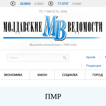
20.0493
-0.0043
17.3737
-0.0045
ПТ, 7 АВГУСТА, 2026
Выходит еженедельно с 2000 года
Архив
Редакция
ЭКОНОМИКА
ЗАКОН
СОЦИАЛКА
ГОРОД
ПМР