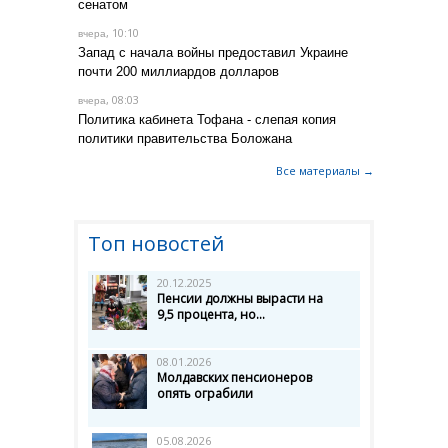
сенатом
, 10:10
вчера
Запад с начала войны предоставил Украине
почти 200 миллиардов долларов
, 08:03
вчера
Политика кабинета Тофана - слепая копия
политики правительства Боложана
Все материалы →
Топ новостей
20.12.2025
Пенсии должны вырасти на
9,5 процента, но...
08.01.2026
Молдавских пенсионеров
опять ограбили
05.08.2026