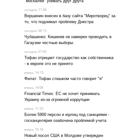
"москалей" убивать друг друга
, 11:38
сегодня
Вершинин внесен в базу сайта "Миротворец" за
то, что поднимал проблему Днестра
, 08:15
сегодня
Чубашенко: Кишинев не намерен проводить в
Гагаузии честные выборы
, 07:43
сегодня
Тофан отрицает государство как собственника
- в европе это не принято
, 14:15
вчера
Филат: Тофан слишком часто говорит "я"
, 14:08
вчера
Financial Times: ЕС не хочет принимать
Украину из-за огромной коррупции
, 11:22
вчера
Более 5900 персон и юрлиц под санкциями -
госканцелярия озабочена проблемой учета
, 10:18
вчера
Новый посол США в Молдове утвержден