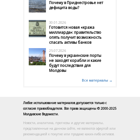
Почему в Приднестровье нет
дефицита воды?
30.01.2026
Готовится новая «кража
миллиарда»: правительство
опять получит возможность
спасать активы банков
25.07.2026
Почему в украинские порты
не заходят корабли и какие
будут последствия для
Молдовы
Все материалы →
Любое использование материалов допускается только с
согласия правообладателя. Все права защищены © 2000-2025
Молдавские Ведомости.
Новости, аналитика, прогнозы и другие материалы,
представленные на данном сайте, не являются офертой или
рекомендацией к покупке или продаже каких-либо активов.