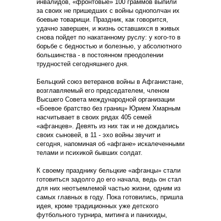
инвалидов, «фронтовые» 100 граммов выпили
за своих не пришедших с войны однополчан их
боевые товарищи. Праздник, как говорится,
удачно завершен, и жизнь оставшихся в живых
снова пойдет по накатанному руслу: у кого-то в
борьбе с бедностью и болезнью, у абсолютного
большинства - в постоянном преодолении
трудностей сегодняшнего дня.
Бельцкий союз ветеранов войны в Афганистане,
возглавляемый его председателем, членом
Высшего Совета международной организации
«Боевое братство без границ» Юрием Хмарным
насчитывает в своих рядах 405 семей
«афганцев». Девять из них так и не дождались
своих сыновей, в 11 - эхо войны звучит и
сегодня, напоминая об «афгане» искалеченными
телами и психикой бывших солдат.
К своему празднику бельцкие «афганцы» стали
готовиться задолго до его начала, ведь он стал
для них неотъемлемой частью жизни, одним из
самых главных в году. Пока готовились, пришла
идея, кроме традиционных уже детского
футбольного турнира, митинга и панихиды,