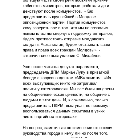
большую часть своей речи посвятил критике
кабинетов министров, которые работали до и
действуют после коммунистов. «Как
представитель крупнейшей в Молдове
оппозиционной партии, Партии коммунистов
хочу заверить вас в том, что мы не позволим
новым властям свернуть поддержку ветеранов,
будем противостоять отправке молдавских
солдат в Афганистан, будем отстаивать ваши
права и права всех граждан Молдовы», -
закончил свое выступление С. Михайлов.
Уже после митинга депутат парламента,
председатель ДПМ Мариан Лупу в приватной
беседе с корреспондентом «МВ» заметил: «Из
всех выступающих никто не затрагивал
политику категорически. Мы все были нацелены
на общечеловеческие ценности, на общение с
людьми в этот день. И, к сожалению, только
представитель ПКРМ, выступая, не преминул
воспользоваться данным событием в узких
чисто партийных интересах».
На вопрос, заметил ли он изменение отношения
руководства города к нему лично после того,