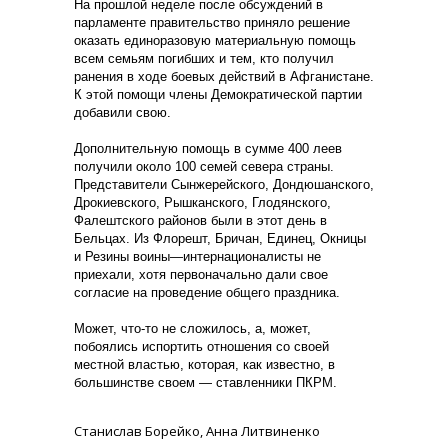
На прошлой неделе после обсуждений в
парламенте правительство приняло решение
оказать единоразовую материальную помощь
всем семьям погибших и тем, кто получил
ранения в ходе боевых действий в Афганистане.
К этой помощи члены Демократической партии
добавили свою.
Дополнительную помощь в сумме 400 леев
получили около 100 семей севера страны.
Представители Сынжерейского, Дондюшанского,
Дрокиевского, Рышканского, Глодянского,
Фалештского районов были в этот день в
Бельцах. Из Флорешт, Бричан, Единец, Окницы
и Резины воины—интернационалисты не
приехали, хотя первоначально дали свое
согласие на проведение общего праздника.
Может, что-то не сложилось, а, может,
побоялись испортить отношения со своей
местной властью, которая, как известно, в
большинстве своем — ставленники ПКРМ.
Станислав Борейко, Анна Литвиненко