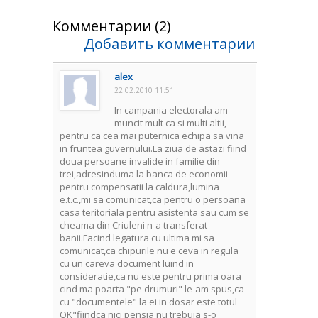
Комментарии (2)
Добавить комментарии
alex
22.02.2010 11:51
In campania electorala am
muncit mult ca si multi altii,
pentru ca cea mai puternica echipa sa vina
in fruntea guvernului.La ziua de astazi fiind
doua persoane invalide in familie din
trei,adresinduma la banca de economii
pentru compensatii la caldura,lumina
e.t.c.,mi sa comunicat,ca pentru o persoana
casa teritoriala pentru asistenta sau cum se
cheama din Criuleni n-a transferat
banii.Facind legatura cu ultima mi sa
comunicat,ca chipurile nu e ceva in regula
cu un careva document luind in
consideratie,ca nu este pentru prima oara
cind ma poarta "pe drumuri" le-am spus,ca
cu "documentele" la ei in dosar este totul
OK"fiindca nici pensia nu trebuia s-o