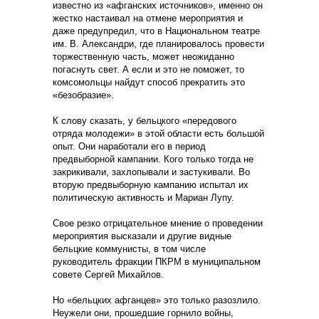
известно из «афганских источников», именно он
жестко настаивал на отмене мероприятия и
даже предупредил, что в Национальном театре
им. В. Александри, где планировалось провести
торжественную часть, может неожиданно
погаснуть свет. А если и это не поможет, то
комсомольцы найдут способ прекратить это
«безобразие».
К слову сказать, у бельцкого «передового
отряда молодежи» в этой области есть большой
опыт. Они наработали его в период
предвыборной кампании. Кого только тогда не
закрикивали, захлопывали и застукивали. Во
вторую предвыборную кампанию испытал их
политическую активность и Мариан Лупу.
Свое резко отрицательное мнение о проведении
мероприятия высказали и другие видные
бельцкие коммунисты, в том числе
руководитель фракции ПКРМ в муниципальном
совете Сергей Михайлов.
Но «бельцких афганцев» это только разозлило.
Неужели они, прошедшие горнило войны,