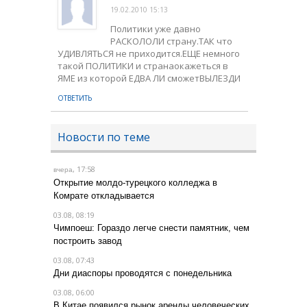
19.02.2010 15:13
Политики уже давно
РАСКОЛОЛИ страну.ТАК что
УДИВЛЯТЬСЯ не приходится.ЕЩЕ немного
такой ПОЛИТИКИ и странаокажеться в
ЯМЕ из которой ЕДВА ЛИ сможетВЫЛЕЗДИ
ОТВЕТИТЬ
Новости по теме
, 17:58
вчера
Открытие молдо-турецкого колледжа в
Комрате откладывается
03.08, 08:19
Чимпоеш: Гораздо легче снести памятник, чем
построить завод
03.08, 07:43
Дни диаспоры проводятся с понедельника
03.08, 06:00
В Китае появился рынок аренды человеческих