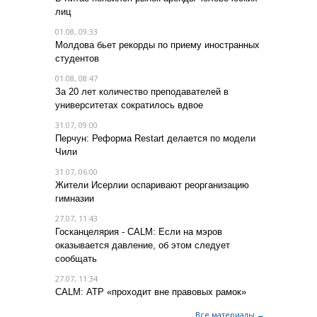
лиц
01.08, 09:33
Молдова бьет рекорды по приему иностранных
студентов
01.08, 08:47
За 20 лет количество преподавателей в
университетах сократилось вдвое
31.07, 09:00
Перчун: Реформа Restart делается по модели
Чили
31.07, 06:00
Жители Исерлии оспаривают реорганизацию
гимназии
27.07, 11:43
Госканцелярия - CALM: Если на мэров
оказывается давление, об этом следует
сообщать
27.07, 11:34
CALM: АТР «проходит вне правовых рамок»
Все материалы →