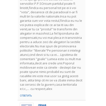
serviciilor.P.P.SOricum partidul poate fi
linistit,fiindca eu personal tot pe ei ii voi
"vota", deoarece cit de paradoxal n-ar fi
mult tin la valorile nationale.Insa nu pot
garanta cum vor vota restul,fiindca eu nu le
voi putea explica:de ce ai tai iti iau din
venit,iar tu ca "prostul" te transformi din
alegator in mazohist.La fel lipsinduma de
compensatii,nu voi mai pleca in transnistria
pentru a aduce zeci de alegatori la sectiile
electorale.Nu mai spun de promovarea
politicilor "liberale"Pe pensionari ii intelegi
atunci,cind devii si tu ca ei... .Lipsitima de
comentarii "goale" Lumea este cu mult mai
informata,decit are crede unii.Poporul
moldovean este ca ciinele - destept dar nu
poate spune nimic.probabil eu sunt de
rasaMie imi este mai usor sa gistig acesti
bani, atita timp cit mi se va zbate inima decit
sai cersesc de la guvern,casa teritoriala
e.t.c.,... .cu respect,alex
ОТВЕТИТЬ
леша