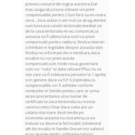
primesc,reesind din logica acestora.Dar
mau asigurat,ca luna viitoare voi primi
compensatiile pentru 2 luni fara sa-mi ceara
ceva....Insa astazi n-am vrut sa atrag atentia
cum lucreaza casele teritoriale.Imediat cei
de la casa teritoriala mi-au comunicat,ca
aceasta va fi ultima luna cind voi primi
compensatii pentru caldura, fiindca intervin
schimbari in legislatie despre aceasta stim
fiindca ne informam.Am o intrebare,daca
invalizii nu vor primi aceste
compensatii,cum crede noua guvernare
cum vor "vota" ei data viitoare?Plus nu se
stie care va fi indexarea pensiilor la 1 aprilie
si in genere daca va fi.P.S.Explicatia,ca
compensatiile vor fi achitate conform
veniturilor in familie pentru care ar urma
iarasi prezentarea unui numar de
certificate la casa teritoriala nu rezista
carorva critici.Chiar daca sotia are un
salariu mai mare decit media pe
economie,aceasta nu inseamna,ca ea
trebuie sa devina la fel invalid ,intretinind
alti doi invalizi in familie.Oricum nici salariul
ei nu ajunge pentru achitarea tuturor