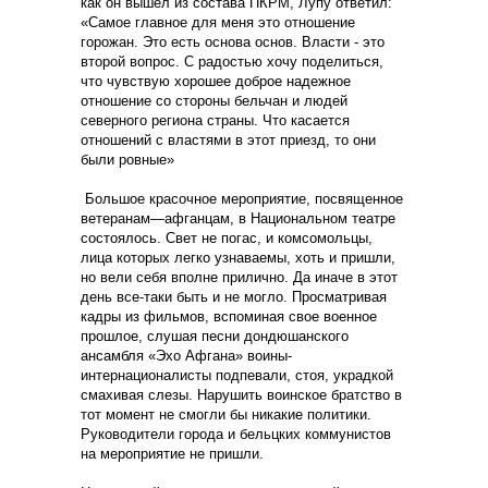
как он вышел из состава ПКРМ, Лупу ответил:
«Самое главное для меня это отношение
горожан. Это есть основа основ. Власти - это
второй вопрос. С радостью хочу поделиться,
что чувствую хорошее доброе надежное
отношение со стороны бельчан и людей
северного региона страны. Что касается
отношений с властями в этот приезд, то они
были ровные»
Большое красочное мероприятие, посвященное
ветеранам—афганцам, в Национальном театре
состоялось. Свет не погас, и комсомольцы,
лица которых легко узнаваемы, хоть и пришли,
но вели себя вполне прилично. Да иначе в этот
день все-таки быть и не могло. Просматривая
кадры из фильмов, вспоминая свое военное
прошлое, слушая песни дондюшанского
ансамбля «Эхо Афгана» воины-
интернационалисты подпевали, стоя, украдкой
смахивая слезы. Нарушить воинское братство в
тот момент не смогли бы никакие политики.
Руководители города и бельцких коммунистов
на мероприятие не пришли.