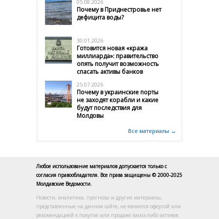
05.08.2026
Почему в Приднестровье нет
дефицита воды?
30.01.2026
Готовится новая «кража
миллиарда»: правительство
опять получит возможность
спасать активы банков
25.07.2026
Почему в украинские порты
не заходят корабли и какие
будут последствия для
Молдовы
Все материалы →
Любое использование материалов допускается только с
согласия правообладателя. Все права защищены © 2000-2025
Молдавские Ведомости.
Новости, аналитика, прогнозы и другие материалы,
представленные на данном сайте, не являются офертой или
рекомендацией к покупке или продаже каких-либо активов.