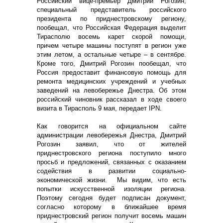
Российский вице-премьер Дмитрий Рогозин,
специальный представитель российского
президента по приднестровскому региону,
пообещал, что Российская Федерация выделит
Тирасполю восемь карет скорой помощи,
причем четыре машины поступят в регион уже
этим летом, а остальные четыре – в сентябре.
Кроме того, Дмитрий Рогозин пообещал, что
Россия предоставит финансовую помощь для
ремонта медицинских учреждений и учебных
заведений на левобережье Днестра. Об этом
российский чиновник рассказал в ходе своего
визита в Тирасполь 9 мая, передает IPN.
Как говорится на официальном сайте
администрации левобережья Днестра, Дмитрий
Рогозин заявил, что от жителей
приднестровского региона поступило много
просьб и предложений, связанных с оказанием
содействия в развитии социально-
экономической жизни. Мы видим, что есть
попытки искусственной изоляции региона.
Поэтому сегодня будет подписан документ,
согласно которому в ближайшее время
приднестровский регион получит восемь машин