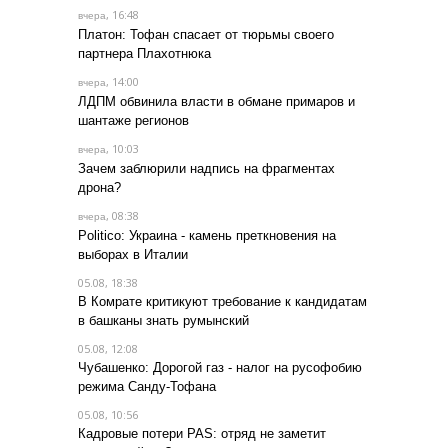
, 16:48
вчера
Платон: Тофан спасает от тюрьмы своего
партнера Плахотнюка
, 14:00
вчера
ЛДПМ обвинила власти в обмане примаров и
шантаже регионов
, 10:03
вчера
Зачем заблюрили надпись на фрагментах
дрона?
, 08:38
вчера
Politico: Украина - камень преткновения на
выборах в Италии
05.08, 18:38
В Комрате критикуют требование к кандидатам
в башканы знать румынский
05.08, 12:08
Чубашенко: Дорогой газ - налог на русофобию
режима Санду-Тофана
05.08, 10:56
Кадровые потери PAS: отряд не заметит