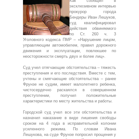
Как сообщил в
эксклюзивном интервью
прокурор города
Бендеры Иван Лешуков,
суд квалифицировал
действия обвиняемого
по Ст. 260 ч. 3
Уголовного кодекса ПМР – «Нарушение лицом,
управляющим автомобилем, правил дорожного
движения и эксплуатации, повлекшее по
неосторожности смерть двух и более лиц».
Суд учел отягчающие обстоятельства – тяжесть
преступления и его последствия. Вместе с тем,
учтены и смягчающие обстоятельства – ранее
Фрунзе не судим, имеет малолетнего ребенка,
чистосердечно раскаялся в совершенном
преступлении, получил положительные
характеристики по месту жительства и работы.
Городской суд учел все эти обстоятельства и
назначил наказание в виде лишения свободы
сроком на 4 года в исправительной колонии
усиленного режима. По словам Ивана
Лешукова, на суде Фрунзе попросил прощения у