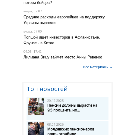
потери бойцов?
, 07:07
вчера
Средние расходы европейцев на поддержку
Украины выросли
, 07:00
вчера
Попшой ищет инвесторов в Афганистане,
Фрунзе - в Китае
04.08, 17:42
Лилиана Вицу займет место Анны Ревенко
Все материалы →
Топ новостей
20.12.2025
Пенсии должны вырасти на
9,5 процента, но...
08.01.2026
Молдавских пенсионеров
опять ограбили