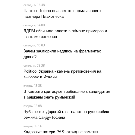
, 16:48
сегодня
Платон: Тофан спасает от тюрьмы своего
партнера Плахотнюка
, 14:00
сегодня
ЛДПМ обвинила власти в обмане примаров и
шантаже регионов
, 10:03
сегодня
Зачем заблюрили надпись на фрагментах
дрона?
, 08:38
сегодня
Politico: Украина - камень преткновения на
выборах в Италии
, 18:38
вчера
В Комрате критикуют требование к кандидатам
в башканы знать румынский
, 12:08
вчера
Чубашенко: Дорогой газ - налог на русофобию
режима Санду-Тофана
, 10:56
вчера
Кадровые потери PAS: отряд не заметит