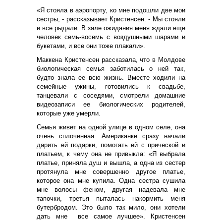
«Я стояла в аэропорту, ко мне подошли две мои
сестры, - рассказывает Кристенсен. - Мы стояли
и все рыдали. В зале ожидания меня ждали еще
человек семь-восемь с воздушными шарами и
букетами, и все они тоже плакали».
Маккена Кристенсен рассказала, что в Молдове
биологическая семья заботилась о ней так,
будто знала ее всю жизнь. Вместе ходили на
семейные ужины, готовились к свадьбе,
танцевали с соседями, смотрели домашние
видеозаписи ее биологических родителей,
которые уже умерли.
Семья живет на одной улице в одном селе, она
очень сплоченная. Американке сразу начали
дарить ей подарки, помогать ей с прической и
платьем, к чему она не привыкла: «Я выбрала
платье, приняла душ и вышла, а одна из сестер
протянула мне совершенно другое платье,
которое она мне купила. Одна сестра сушила
мне волосы феном, другая надевала мне
тапочки, третья пыталась накормить меня
бутербродом. Это было так мило, они хотели
дать мне все самое лучшее». Кристенсен