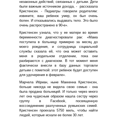
незаконных действий, связанных с детьми. Дети
были важным источником дохода, - рассказала
Кристенсен. - Педиатры говорили родителям:
извините, ваш ребенок умер, он был очень
болен. И отказывались выдавать тело. Это было
очень распространено в 90-е».
Кристенсен узнала, что у ее матери во время
беременности диагностировали рак: «Мама
поступила в больницу примерно за месяц до
моего рождения, и сотрудница социальной
службы сказала ей, что она может оставить
меня в родильном отделении, пока они
разбираются с диагнозом. В тот момент меня
фактически внесли в базу данных торговли
детьми с пометкой: этот ребенок будет доступен
для удочерения в феврале».
Марчела Ибриан, ныне Маккенна Кристенсен,
больше никогда не видела свою семью - она
была продана больницей. И только через много
лет она чудесным образом нашла сестру через
группу в Facebook, посвященную
воссоединению разлученных румынских семей.
Кристенсен проехала 5750 миль, чтобы найти
людей, которые искали ее более 30 лет.