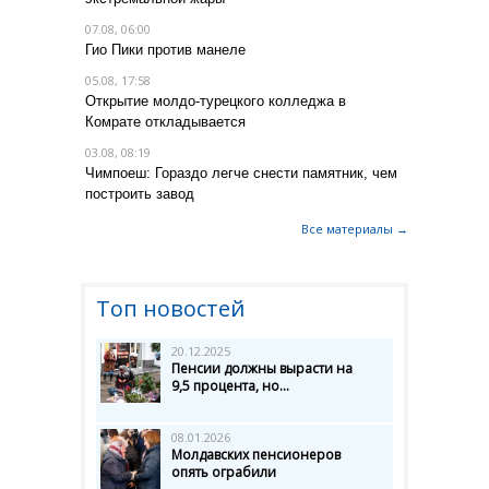
07.08, 06:00
Гио Пики против манеле
05.08, 17:58
Открытие молдо-турецкого колледжа в
Комрате откладывается
03.08, 08:19
Чимпоеш: Гораздо легче снести памятник, чем
построить завод
Все материалы →
Топ новостей
20.12.2025
Пенсии должны вырасти на
9,5 процента, но...
08.01.2026
Молдавских пенсионеров
опять ограбили