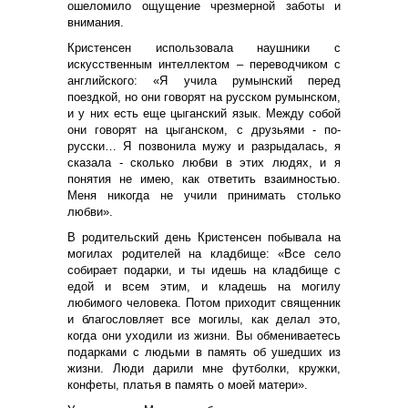
ошеломило ощущение чрезмерной заботы и
внимания.
Кристенсен использовала наушники с
искусственным интеллектом – переводчиком с
английского: «Я учила румынский перед
поездкой, но они говорят на русском румынском,
и у них есть еще цыганский язык. Между собой
они говорят на цыганском, с друзьями - по-
русски… Я позвонила мужу и разрыдалась, я
сказала - сколько любви в этих людях, и я
понятия не имею, как ответить взаимностью.
Меня никогда не учили принимать столько
любви».
В родительский день Кристенсен побывала на
могилах родителей на кладбище: «Все село
собирает подарки, и ты идешь на кладбище с
едой и всем этим, и кладешь на могилу
любимого человека. Потом приходит священник
и благословляет все могилы, как делал это,
когда они уходили из жизни. Вы обмениваетесь
подарками с людьми в память об ушедших из
жизни. Люди дарили мне футболки, кружки,
конфеты, платья в память о моей матери».