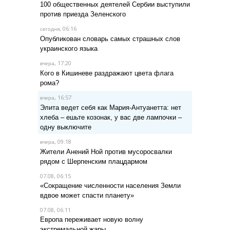
100 общественных деятелей Сербии выступили
против приезда Зеленского
, 06:16
сегодня
Опубликован словарь самых страшных слов
украинского языка
, 17:20
вчера
Кого в Кишиневе раздражают цвета флага
рома?
, 16:57
вчера
Элита ведет себя как Мария-Антуанетта: нет
хлеба – ешьте козонак, у вас две лампочки –
одну выключите
, 09:18
вчера
Жители Анений Ной против мусоросвалки
рядом с Шерпенским плацдармом
07.08, 06:15
«Сокращение численности населения Земли
вдвое может спасти планету»
07.08, 06:11
Европа переживает новую волну
экстремальной жары