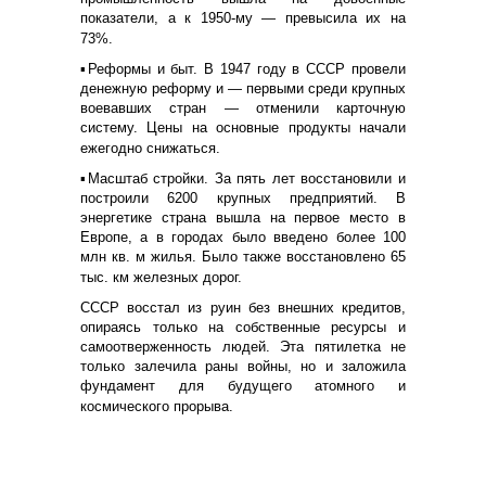
показатели, а к 1950-му — превысила их на
73%.
▪️Реформы и быт. В 1947 году в СССР провели
денежную реформу и — первыми среди крупных
воевавших стран — отменили карточную
систему. Цены на основные продукты начали
ежегодно снижаться.
▪️Масштаб стройки. За пять лет восстановили и
построили 6200 крупных предприятий. В
энергетике страна вышла на первое место в
Европе, а в городах было введено более 100
млн кв. м жилья. Было также восстановлено 65
тыс. км железных дорог.
СССР восстал из руин без внешних кредитов,
опираясь только на собственные ресурсы и
самоотверженность людей. Эта пятилетка не
только залечила раны войны, но и заложила
фундамент для будущего атомного и
космического прорыва.