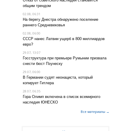
Отказ от советского наследия становится
общим трендом
02.08, 06:31
На берегу Днестра обнаружено поселение
раннего Средневековья
02.08, 06:00
СССР нанес Латвии ущерб в 800 миллиардов
евро?
29.07, 13:07
Госструктура при премьере Румынии призвала
снести бюст Пэунеску
29.07, 06:00
В Германии судят неонациста, который
копирует Гитлера
28.07, 06:35
Гора Олимп включена в список всемирного
наследия ЮНЕСКО
Все материалы →